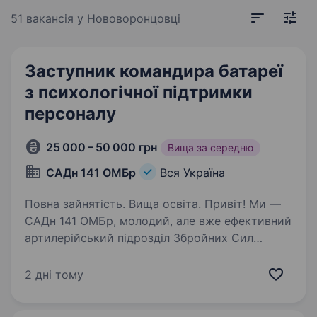
51 вакансія
у Нововоронцовці
Заступник командира батареї
з психологічної підтримки
персоналу
25 000 – 50 000 грн
Вища за середню
САДн 141 ОМБр
Вся Україна
Повна зайнятість. Вища освіта. Привіт! Ми —
САДн 141 ОМБр, молодий, але вже ефективний
артилерійський підрозділ Збройних Сил
України. Наша місія — знищувати ворога
найсучаснішими методами, підтримуючи один
2 дні тому
одного та цінуючи кожне життя.
Ми прагнемо…