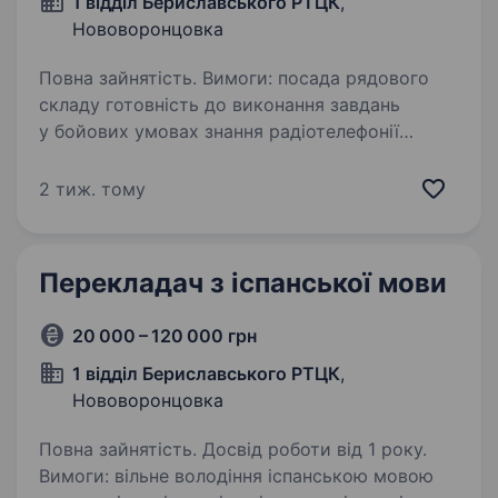
1 відділ Бериславського РТЦК
,
Нововоронцовка
Повна зайнятість. Вимоги: посада рядового
складу готовність до виконання завдань
у бойових умовах знання радіотелефонії
та технічних аспектів роботи з радіозв'язком,
а також способів організації військового
2 тиж. тому
зв’язку відповідальність,…
Перекладач з іспанської мови
20 000 – 120 000 грн
1 відділ Бериславського РТЦК
,
Нововоронцовка
Повна зайнятість. Досвід роботи від 1 року.
Вимоги: вільне володіння іспанською мовою