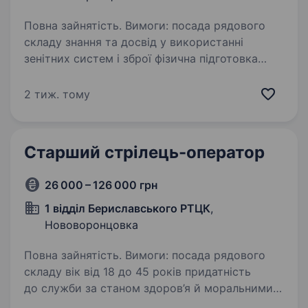
Повна зайнятість. Вимоги: посада рядового
складу знання та досвід у використанні
зенітних систем і зброї фізична підготовка
та витривалість для роботи з важкими
зенітними системами висока уважність
2 тиж. тому
та спроможність швидко…
Старший стрілець-оператор
26 000 – 126 000 грн
1 відділ Бериславського РТЦК
,
Нововоронцовка
Повна зайнятість. Вимоги: посада рядового
складу вік від 18 до 45 років придатність
до служби за станом здоров’я й моральними
якостями високий рівень мотивації