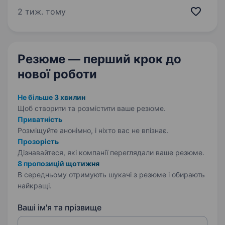
та стресостійкості відмова від вживання
2 тиж. тому
алкоголю та психотропних…
Резюме — перший крок
до
нової роботи
Не більше 3 хвилин
Щоб створити та розмістити ваше
резюме.
Приватність
Розміщуйте анонімно, і ніхто вас не впізнає.
Прозорість
Дізнавайтеся, які компанії переглядали ваше резюме.
8 пропозицій щотижня
В середньому отримують шукачі з резюме і обирають
найкращі.
Ваші ім'я та прізвище