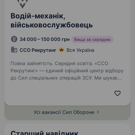
Водій-механік,
військовослужбовець
34 000 – 150 000 грн
Вища за середню
ССО Рекрутинг
Вся Україна
Повна зайнятість. Середня освіта. «ССО
Рекрутинг» — єдиний офіційний центр відбору
до Сил спеціальних операцій ЗСУ. Ми шукаємо
вмотивованих та цілеспрямованих людей із
різними професіями, адже кожен навик може
стати безцінним у службі. Якщо ви готові…
Усі вакансії Сил
Оборони
Старший навідник