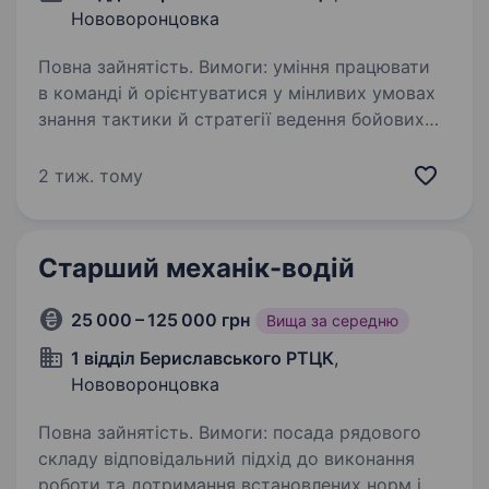
Нововоронцовка
Повна зайнятість. Вимоги: уміння працювати
в команді й орієнтуватися у мінливих умовах
знання тактики й стратегії ведення бойових
операцій вміння працювати в стресових
ситуаціях впевнені комунікативні навички
2 тиж. тому
відповідальність…
Старший механік-водій
25 000 – 125 000 грн
Вища за середню
1 відділ Бериславського РТЦК
,
Нововоронцовка
Повна зайнятість. Вимоги: посада рядового
складу відповідальний підхід до виконання
роботи та дотримання встановлених норм і