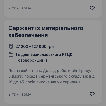
мотивація до військової служби
відповідальність здатність працювати
2 тиж. тому
в команді досвід роботи за спеціальністю
Умови роботи:128…
Сержант із матеріального
забезпечення
27 000 – 127 000 грн
1 відділ Бериславського РТЦК
,
Нововоронцовка
Повна зайнятість. Досвід роботи від 1 року.
Вимоги: посада сержантського складу вік від
18 до 45 років виконання чи сприяння
у виконанні бойових завдань підрозділом
готовність працювати безпосередньо в районі
2 тиж. тому
активних бойових дій високий рівень…