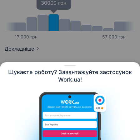
30000 грн
17 000 грн
57 000 грн
Докладніше
Шукаєте роботу? Завантажуйте застосунок
Work.ua!
Українська
Ресурси
Контакти
Про нас
Кар’єра