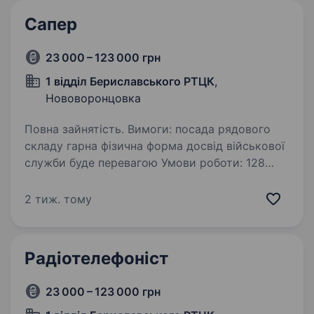
Сапер
23 000 – 123 000 грн
1 відділ Бериславського РТЦК
,
Нововоронцовка
Повна зайнятість. Вимоги: посада рядового
складу гарна фізична форма досвід військової
служби буде перевагою Умови роботи: 128
окрема гірсько-штурмова Закарпатська
бригада мобілізація на період дії воєнного
2 тиж. тому
стану чи служба…
Радіотелефоніст
23 000 – 123 000 грн