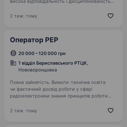
висока відповідальність і дисциплінованість
Умови роботи: 128 окрема гірсько-штурмова
Закарпатська юригада мобілізація до кінця
2 тиж. тому
воєнного стану або служба за контрактом…
Оператор РЕР
20 000 – 120 000 грн
1 відділ Бериславського РТЦК
,
Нововоронцовка
Повна зайнятість. Вимоги: технічна освіта
чи фактичний досвід роботи у сфері
радіоелектроніки знання принципів роботи
засобів радіоелектронної розвідки
та перехоплення сигналів аналітичне
2 тиж. тому
мислення, уважність до деталей,
відповідальність…