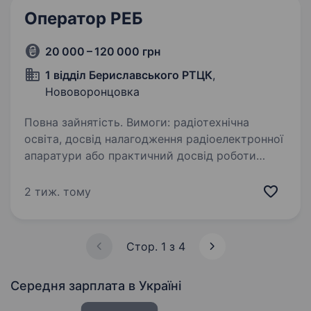
Оператор РЕБ
20 000 – 120 000 грн
1 відділ Бериславського РТЦК
,
Нововоронцовка
Повна зайнятість. Вимоги: радіотехнічна
освіта, досвід налагодження радіоелектронної
апаратури або практичний досвід роботи
в суміжній сфері буде перевагою практичний
досвід адміністрування чи програмування буде
2 тиж. тому
перевагою …
Стор. 1 з 4
Середня зарплата
в Україні