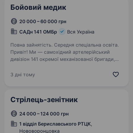
Бойовий медик
20 000 – 60 000 грн
САДн 141 ОМБр
Вся Україна
Повна зайнятість. Середня спеціальна освіта.
Привіт! Ми — самохідний артелерійський
дивізіон 141 окремої механізованої бригади,
молодий, але вже ефективний підрозділ, який
бореться за мир і безпеку України. Наше
3 дні тому
головне завдання — захищати наших людей і
країну,…
Стрілець-зенітник
24 000 – 124 000 грн
1 відділ Бериславського РТЦК
,
Нововоронцовка