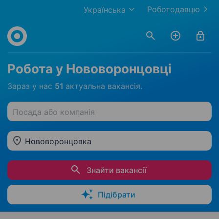
Роботодавцю
Українська
Робота у Нововоронцовці
Зараз у нас
51
актуальна вакансія.
Посада або компанія
Нововоронцовка
Знайти вакансії
Підібрати