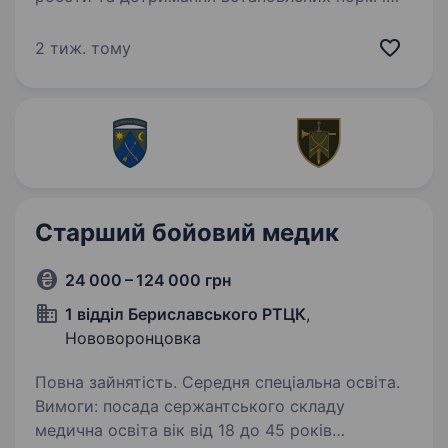
правил експлуатації стан здоров’я, який
дозволяє виконувати завдання вміння
2 тиж. тому
проводити діагностику…
Старший бойовий медик
24 000 – 124 000 грн
1 відділ Бериславського РТЦК
,
Нововоронцовка
Повна зайнятість. Середня спеціальна освіта.
Вимоги: посада сержантського складу
медична освіта вік від 18 до 45 років