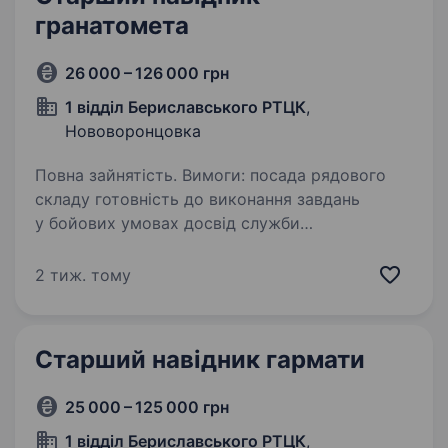
гранатомета
26 000 – 126 000 грн
1 відділ Бериславського РТЦК
,
Нововоронцовка
Повна зайнятість. Вимоги: посада рядового
складу готовність до виконання завдань
у бойових умовах досвід служби
на аналогічній посаді буде перевагою знання
правил стрільби з автоматичного гранатомету,
2 тиж. тому
заходи безпеки під…
Старший навідник гармати
25 000 – 125 000 грн
1 відділ Бериславського РТЦК
,