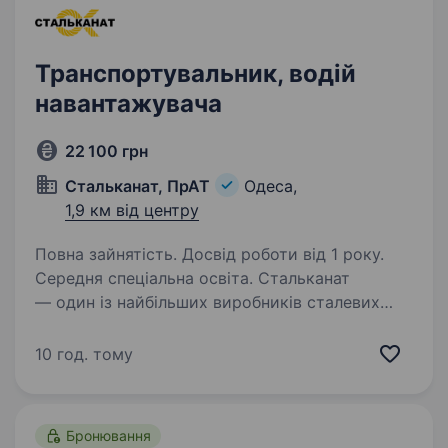
Транспортувальник, водій
навантажувача
22 100 грн
Стальканат, ПрАТ
Одеса,
1,9 км від центру
Повна зайнятість. Досвід роботи від 1 року.
Середня спеціальна освіта. Стальканат
— один із найбільших виробників сталевих
канатів та арматурних пасм у Європі, лідер
виробництва метизної продукції в Україні.
10 год. тому
Запрошуємо в команду Транспортувальника
(водія навантажувача). Вимоги: Обов`язково…
Бронювання