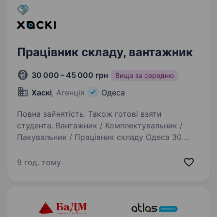
Працівник складу, вантажник
30 000 – 45 000 грн
Вища за середню
Хаскі
, Агенція
Одеса
Повна зайнятість. Також готові взяти
студента. Вантажник / Комплектувальник /
Пакувальник / Працівник складу Одеса 30
000−45 000+ грн/місяць 1 230−1 800 грн
за зміну (залежно від вакансії та виробітку)
9 год. тому
Гнучкий графік роботи: 5/2, 6/1, 2 денні / 2 нічні
/…