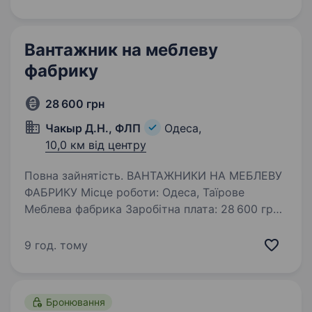
Вантажник на меблеву
фабрику
28 600 грн
Чакыр Д.Н., ФЛП
Одеса,
10,0 км від центру
Повна зайнятість. ВАНТАЖНИКИ НА МЕБЛЕВУ
ФАБРИКУ Місце роботи: Одеса, Таїрове
Меблева фабрика Заробітна плата: 28 600 грн
Графік роботи: 6-денний робочий тиждень
Запрошуємо на роботу вантажників
9 год. тому
на меблеву фабрику. Обов’язки:
Завантаження…
Бронювання