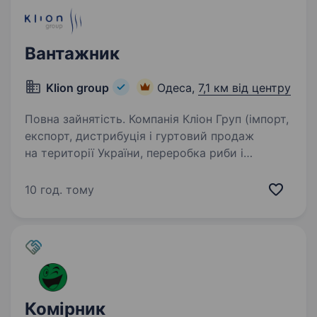
Вантажник
Klion group
Одеса,
7,1 км від центру
Повна зайнятість. Компанія Кліон Груп (імпорт,
експорт, дистрибуція і гуртовий продаж
на території України, переробка риби і
морепродуктів) на постійну роботу запрошує
Вантажник у м. Одеса (Київське шосе, 28).
10 год. тому
Ми пропонуємо: Бронювання…
Комірник