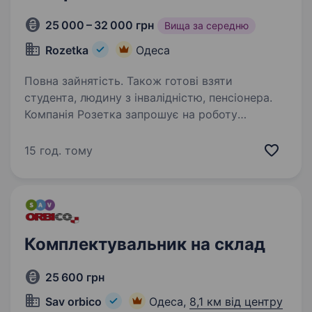
25 000 – 32 000 грн
Вища за середню
Rozetka
Одеса
Повна зайнятість. Також готові взяти
студента, людину з інвалідністю, пенсіонера.
Компанія Розетка запрошує на роботу
комірника-вантажника. Мі­сце ро­бо­ти: м.
Одеса, Київське шоссе, 27 Безкоштовна
15 год. тому
розвозка курсує з пер.Семафорний (район ЖД
Вокзалу) та Центрального Автовокзалу
Шукаємо саме тебе,…
Комплектувальник на склад
25 600 грн
Sav orbico
Одеса,
8,1 км від центру