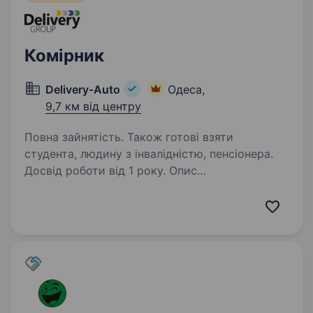
Комірник
Delivery-Auto
Одеса,
9,7 км від центру
Повна зайнятість. Також готові взяти
студента, людину з інвалідністю, пенсіонера.
Досвід роботи від 1 року. Опис
вакансіїКомпанія «Делівері, ТОВ» є одним
з провідних логістичних операторів в Україні.
Ми надаємо широкий спектр послуг
з доставки товарів, що дозволяє нашим
клієнтам ефективно організовувати свої
логістичні…