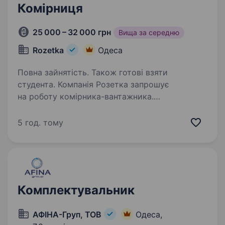
Комірниця
25 000 – 32 000 грн
Вища за середню
Rozetka
Одеса
Повна зайнятість. Також готові взяти
студента. Компанія Розетка запрошує
на роботу комірника-вантажника.
Безкоштовна розвозка курсує з пер.
Семафорний (район ЖД Вокзалу)
5 год. тому
та Центрального Автовокзалу Шукаємо саме
тебе, якщо ти: Уважний, відповідально
ставишся…
Комплектувальник
АФІНА-Груп, ТОВ
Одеса,