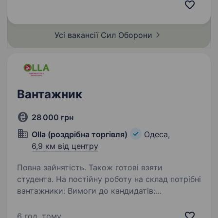
або служба за контрактом; Соціальні пільги
згідно діючого…
Усі вакансії Сил
Оборони
Вантажник
28 000 грн
Olla (роздрібна торгівля)
Одеса,
6,9 км від центру
Повна зайнятість. Також готові взяти
студента. На постійну роботу на склад потрібні
вантажники: Вимоги до кандидатів:
Відповідальність, уважність,
комунікабельність, уміння працювати
6 год. тому