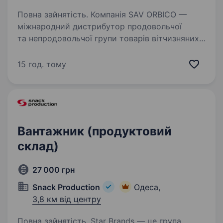
Повна зайнятість. Компанія SAV ORBICO —
міжнародний дистрибутор продовольчої
та непродовольчої групи товарів вітчизняних
та світових виробників. До нашого портфоліо
входять такі відомі торгові марки як Ariel,
15 год. тому
Tide, Pantene Pro-V,…
Вантажник (продуктовий
склад)
27 000 грн
Snack Production
Одеса,
3,8 км від центру
Повна зайнятість. Star Brands — це група