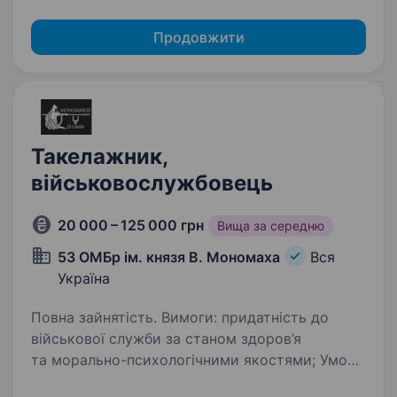
Продовжити
Такелажник,
військовослужбовець
20 000 – 125 000 грн
Вища за середню
53 ОМБр ім. князя В. Мономаха
Вся
Україна
Повна зайнятість. Вимоги: придатність до
військової служби за станом здоров’я
та морально-психологічними якостями; Умови
роботи: Мобілізація до кінця воєнного стану,