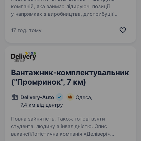
компаній, яка займає лідируючі позиції
у напрямках з виробництва, дистрибуції
та логістики товарів. Наші бренди щодня
ви бачите на полицях супермаркетів України
17 год. тому
та світу. Ми команда, що постійно…
Вантажник-комплектувальник
("Промринок", 7 км)
Delivery-Auto
Одеса,
7,4 км від центру
Повна зайнятість. Також готові взяти
студента, людину з інвалідністю. Опис
вакансіїЛогістична компанія «Делівері»