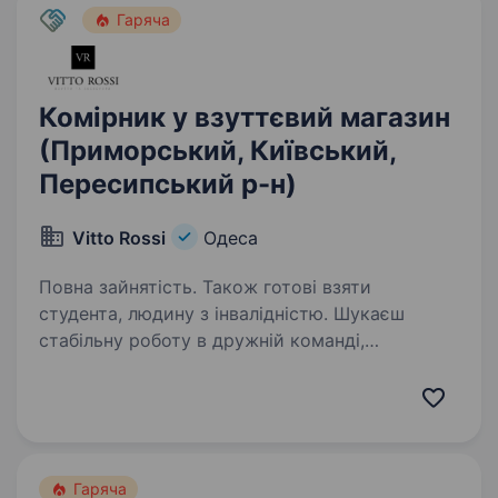
Гаряча
Комірник у взуттєвий магазин
(Приморський, Київський,
Пересипський р-н)
Vitto Rossi
Одеса
Повна зайнятість. Також готові взяти
студента, людину з інвалідністю. Шукаєш
стабільну роботу в дружній команді,
де навчать, підтримають і допоможуть
швидко адаптуватися? Тоді тобі до нас
Ми шукаємо комірника у взуттєвий магазин
та готові розглядати кандидатів як з досвідом,
так…
Гаряча