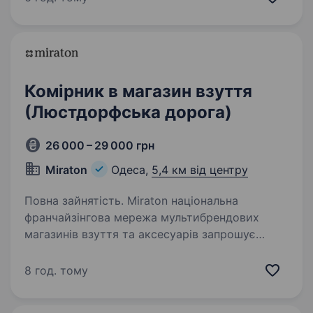
у команді. Обов’язки: Виконання робочих
доручень. Вантажно-розвантажувальні…
Комірник в магазин взуття
(Люстдорфська дорога)
26 000 – 29 000 грн
Miraton
Одеса,
5,4 км від центру
Повна зайнятість. Miraton національна
франчайзінгова мережа мультибрендових
магазинів взуття та аксесуарів запрошує
на роботу комірника. Наші контакти для
зв’язку Telegram. Європейська, 18 Розглядаємо
8 год. тому
кандидатів без досвіду…