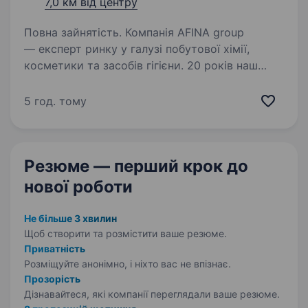
7,0 км від центру
Повна зайнятість. Компанія AFINA group
— експерт ринку у галузі побутової хімії,
косметики та засобів гігієни. 20 років наш
бізнес забезпечує країну якісними товарами,
має динамічний розвиток та щороку посилює
5 год. тому
свої позиції, як у…
Резюме — перший крок
до
нової роботи
Не більше 3 хвилин
Щоб створити та розмістити ваше
резюме.
Приватність
Розміщуйте анонімно, і ніхто вас не впізнає.
Прозорість
Дізнавайтеся, які компанії переглядали ваше резюме.