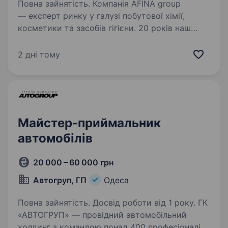
Повна зайнятість. Компанія AFINA group
— експерт ринку у галузі побутової хімії,
косметики та засобів гігієни. 20 років наш
бізнес забезпечує країну якісними товарами,
має динамічний розвиток та щороку посилює
2 дні тому
свої позиції, як у…
Майстер-приймальник
автомобілів
20 000 – 60 000 грн
Автогруп, ГП
Одеса
Повна зайнятість. Досвід роботи від 1 року. ГК
«АВТОГРУП» — провідний автомобільний
холдинг з командою понад 400 професіоналів.