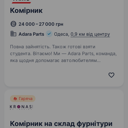
Комірник
24 000 – 27 000 грн
Adara Parts
Одеса,
0,9 км від центру
Повна зайнятість. Також готові взяти
студента. Вітаємо! Ми — Adara Parts, команда,
яка щодня допомагає автолюбителям
знаходити потрібні деталі для їхніх
автомобілів. Наша розбірка в Одесі постійно
зростає, і зараз ми шукаємо відповідального
комірника, який стане…
Гаряча
Комірник на склад фурнітури