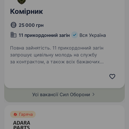
Комірник
25 000 грн
11 прикордонний загін
Вся Україна
Повна зайнятість. 11 прикордонний загін
запрошує цивільну молодь на службу
за контрактом, а також всіх бажаючих
отримувати гідне грошове забезпечення, гідні
умови служби за фахом, та в подальшому
можливість вступу до Національної…
Усі вакансії Сил
Оборони
Гаряча