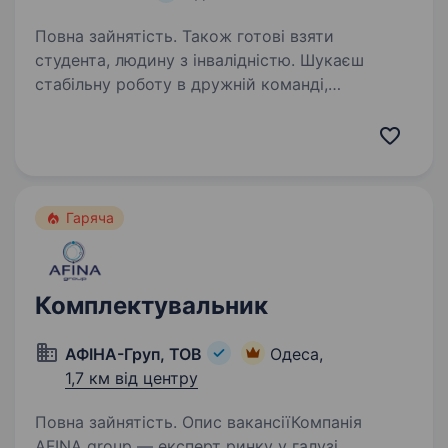
Повна зайнятість. Також готові взяти
студента, людину з інвалідністю. Шукаєш
стабільну роботу в дружній команді,
де навчать, підтримають і допоможуть
швидко адаптуватися? Тоді тобі до нас
Ми шукаємо комірника у взуттєвий магазин
та готові розглядати кандидатів як з досвідом,
так…
Гаряча
Комплектувальник
АФІНА-Груп, ТОВ
Одеса,
1,7 км від центру
Повна зайнятість. Опис вакансіїКомпанія
AFINA group — експерт ринку у галузі