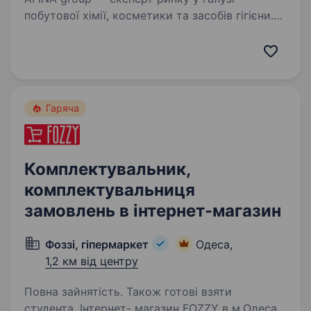
побутової хімії, косметики та засобів гігієни.
20 років наш бізнес забезпечує країну
якісними товарами, має динамічний розвиток
та щороку посилює свої позиції,…
Гаряча
Комплектувальник,
комплектувальниця
замовлень в інтернет-магазин
Фоззі, гіпермаркет
Одеса,
1,2 км від центру
Повна зайнятість. Також готові взяти
студента. Інтернет- магазин FOZZY в м.Одеса