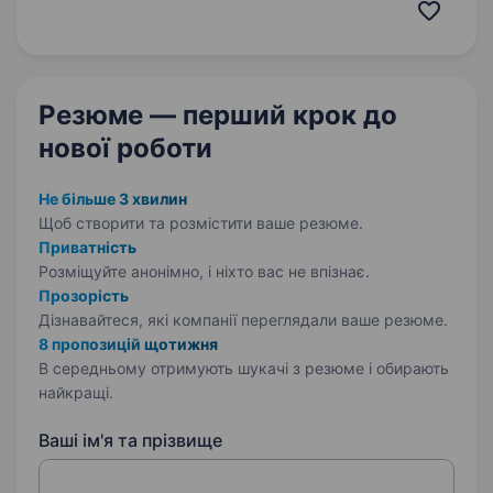
з провідних логістичних операторів в Україні.
Ми надаємо широкий спектр послуг
з доставки товарів, що дозволяє нашим
клієнтам ефективно організовувати свої
Резюме — перший крок
до
логістичні…
нової роботи
Не більше 3 хвилин
Щоб створити та розмістити ваше
резюме.
Приватність
Розміщуйте анонімно, і ніхто вас не впізнає.
Прозорість
Дізнавайтеся, які компанії переглядали ваше резюме.
8 пропозицій щотижня
В середньому отримують шукачі з резюме і обирають
найкращі.
Ваші ім'я та прізвище