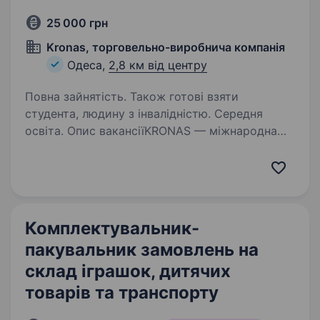
25 000 грн
Kronas, торговельно-виробнича компанія
Одеса,
2,8 км від центру
Повна зайнятість. Також готові взяти
студента, людину з інвалідністю. Середня
освіта. Опис вакансіїKRONAS — міжнародна
торгово-виробнича компанія, яка
спеціалізується на виготовленні та продажу
меблевих комплектуючих, а також наданні
виробничих послуг. Досвід роботи в меблевій
галузі 27 років! Обов’язки:…
Комплектувальник-
пакувальник замовлень на
склад іграшок, дитячих
товарів та транспорту