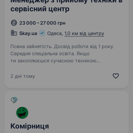
сервісний центр
23 000 – 27 000 грн
Skay.ua
Одеса,
1,0 км від центру
Повна зайнятість. Досвід роботи від 1 року.
Середня спеціальна освіта. Якщо
ти захоплюєшся сучасною технікою
та розбираєшся в деталях, любиш допомагати
людям вирішувати складні задачі і мрієш
2 дні тому
працювати в атмосфері драйву та розвитку —
ця вакансія саме для тебе! Ми в пошуках
відповідального,…
Комірниця