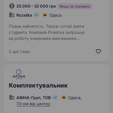
25 000 – 32 000 грн
Вища за середню
Rozetka
Одеса
Повна зайнятість. Також готові взяти
студента. Компанія Розетка запрошує
на роботу комірника-вантажника.
Безкоштовна розвозка курсує з пер.
Семафорний (район ЖД Вокзалу)
2 дні тому
та Центрального Автовокзалу Шукаємо саме
тебе, якщо ти: Уважний, відповідально
ставишся…
Комплектувальник
АФІНА-Груп, ТОВ
Одеса,
7,0 км від центру