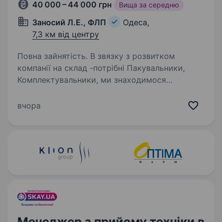
40 000 – 44 000 грн
Вища за середню
Заносий Л.Е., ФЛП
Одеса,
7,3 км від центру
Повна зайнятість. В звязку з розвитком
компанії на склад -потрібні Пакувальники,
Комплектувальники, ми знаходимося
за адресою вулиця Аеропортівська 9. Оптова
компанія яка займається іграшками, дитячими
вчора
товарами та транспорт. Якщо…
Менеджер з прийому техніки в