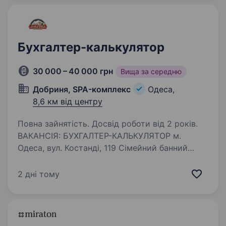
…
Бухгалтер-калькулятор
30 000 – 40 000 грн
Вища за середню
Добриня, SPA-комплекс
Одеса,
8,6 км від центру
Повна зайнятість. Досвід роботи від 2 років.
ВАКАНСІЯ: БУХГАЛТЕР-КАЛЬКУЛЯТОР м.
Одеса, вул. Костанді, 119 Сімейний банний
комплекс «Добриня» Сімейний банний
комплекс «Добриня» запрошує до своєї
2 дні тому
команди бухгалтера-калькулятора, який
відповідатиме за ведення…