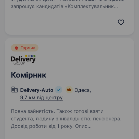
запрошує кандидатів «Комплектувальник
замовлень в інтернет магазин» до співпраці.
Компанія пропонує: Відрядна оплата праці: що
більше збираєш замовлень, то більше
заробляєш! Все…
Гаряча
Комірник
Delivery-Auto
Одеса,
9,7 км від центру
Повна зайнятість. Також готові взяти
студента, людину з інвалідністю, пенсіонера.
Досвід роботи від 1 року. Опис
вакансіїКомпанія «Делівері, ТОВ» є одним