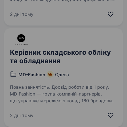
Ми офіційно представляємо бренди світового
рівня: KIA, RENAULT, HYUNDAI, INFINITI, SKODA,
2 дні тому
FORD, CITROEN, NISSAN, MG, MITSUBISHI,…
Керівник складського обліку
та обладнання
MD-Fashion
Одеса
Повна зайнятість. Досвід роботи від 1 року.
MD Fashion — група компаній-партнерів,
що управляє мережею з понад 160 брендових
магазинів по всій Україні, Центральній Азії
та Молдові, та представляє міжнародні
2 дні тому
бренди Tommy Hilfiger, Calvin Klein, Diesel, Gant,