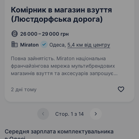
Комірник в магазин взуття
(Люстдорфська дорога)
26 000 – 29 000 грн
Miraton
Одеса,
5,4 км від центру
Повна зайнятість. Miraton національна
франчайзінгова мережа мультибрендових
магазинів взуття та аксесуарів запрошує
на роботу комірника. Наші контакти для
зв’язку Telegram. Європейська, 18 Розглядаємо
2 дні тому
кандидатів без досвіду…
Стор. 1 з 14
Середня зарплата комплектувальника
в Одесі