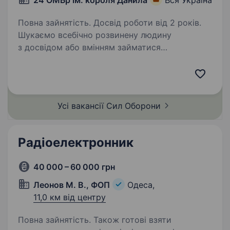
24 ОМБр ім. короля Данила
Вся Україна
Повна зайнятість. Досвід роботи від 2 років.
Шукаємо всебічно розвинену людину
з досвідом або вмінням займатися
електрикою та електронікою, бажанням
розбиратися в новітніх технологіях. Цікава
робота в тиловому підрозділі з новітнім
перспективним напрямком,…
Усі вакансії Сил
Оборони
Радіоелектронник
40 000 – 60 000 грн
Леонов М. В., ФОП
Одеса,
11,0 км від центру
Повна зайнятість. Також готові взяти