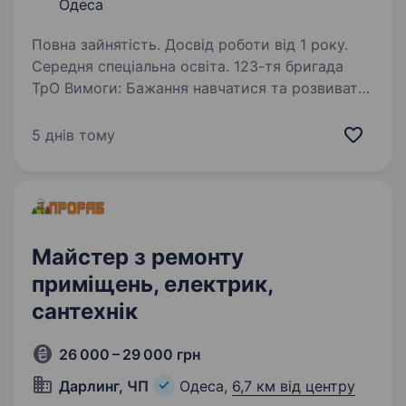
Одеса
Повна зайнятість. Досвід роботи від 1 року.
Середня спеціальна освіта. 123-тя бригада
ТрО Вимоги: Бажання навчатися та розвивати
свої навички Відповідальність, пунктуальність,
організованість Готовність до віддаленої
5 днів тому
роботи Умови роботи: Гнучкий робочий графік
Можливість…
Майстер з ремонту
приміщень, електрик,
сантехнік
26 000 – 29 000 грн
Дарлинг, ЧП
Одеса,
6,7 км від центру