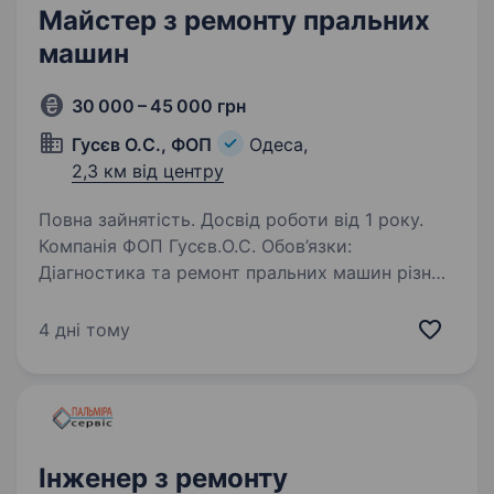
Майстер з ремонту пральних
машин
30 000 – 45 000 грн
Гусєв О.С., ФОП
Одеса,
2,3 км від центру
Повна зайнятість. Досвід роботи від 1 року.
Компанія ФОП Гусєв.О.С. Обов’язки:
Діагностика та ремонт пральних машин різних
марок і моделей; Виявлення причин поламок
та їх усунення; Заміна деталей, які вийшли
4 дні тому
з ладу; Налагодження роботи пральних
машин…
Інженер з ремонту