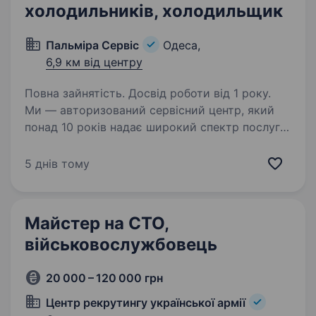
холодильників, холодильщик
Пальміра Сервіс
Одеса,
6,9 км від центру
Повна зайнятість. Досвід роботи від 1 року.
Ми — авторизований сервісний центр, який
понад 10 років надає широкий спектр послуг
з гарантійного обслуговування та
післягарантійного ремонту побутової техніки.
5 днів тому
Наша команда складається з професіоналів,
які прагнуть…
Майстер на СТО,
військовослужбовець
20 000 – 120 000 грн
Центр рекрутингу української армії