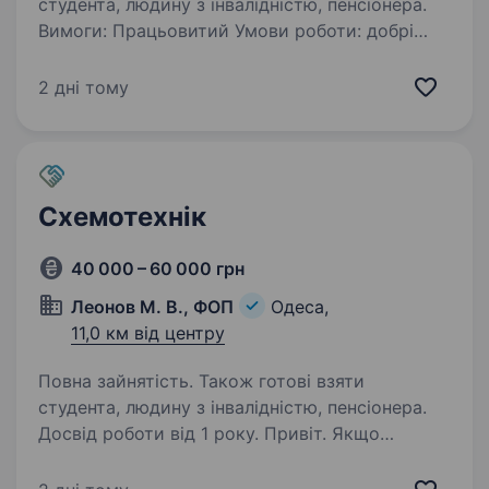
студента, людину з інвалідністю, пенсіонера.
Вимоги: Працьовитий Умови роботи: добрі
Обов’язки: ремонтувати техніку
2 дні тому
Схемотехнік
40 000 – 60 000 грн
Леонов М. В., ФОП
Одеса,
11,0 км від центру
Повна зайнятість. Також готові взяти
студента, людину з інвалідністю, пенсіонера.
Досвід роботи від 1 року. Привіт. Якщо
ти маєш досвід у схемотехніці або хочеш
розвиватися у цій сфері — ми радо