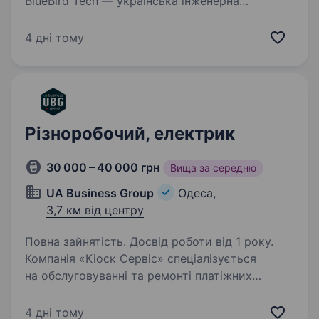
BlueBird Tech — українська інженерна
компанія, що створює інноваційні військові
рішення. Ми працюємо на перетині оборонних
4 дні тому
розробок, програмного забезпечення,
штучного інтелекту та систем безпеки. Наша
мета — посилення…
Різноробочий, електрик
30 000 – 40 000 грн
Вища за середню
UA Business Group
Одеса,
3,7 км від центру
Повна зайнятість. Досвід роботи від 1 року.
Компанія «Кіоск Сервіс» спеціалізується
на обслуговуванні та ремонті платіжних
терміналів, запрошує до команди
відповідального та працьовитого
4 дні тому