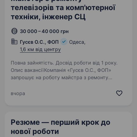
телевізорів та комп'ютерної
техніки, інженер СЦ
30 000 – 40 000 грн
Гусєв О.С., ФОП
Одеса,
1,6 км від центру
Повна зайнятість. Досвід роботи від 1 року.
Опис вакансіїКомпанія «Гусєв О.С., ФОП»
запрошує на роботу майстра з ремонту
телевізорів та комп’ютерної техніки, інженера
для роботи в Сервісному Центрі. ДЗВОНИТИ
вчора
З ПОНЕДІЛКА ПО П’ЯТНИЦЮ З 10:00—15:00!
Обов’язки:…
Резюме — перший крок
до
нової роботи