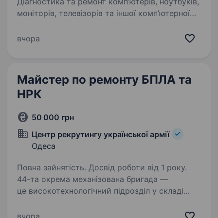
Діагностика та ремонт комп’ютерів, ноутбуків,
моніторів, телевізорів та іншої комп’ютерної
техніки. Заміна дефектних компонентів
та проведення технічного обслуговування.
вчора
Встановлення…
Майстер по ремонту БПЛА та
НРК
50 000 грн
Центр рекрутингу української армії
Одеса
Повна зайнятість. Досвід роботи від 1 року.
44-та окрема механізована бригада —
це високотехнологічний підрозділ у складі
Сухопутних військ. Вимоги: Практичні навички
ремонту електроніки або технічного
вчора