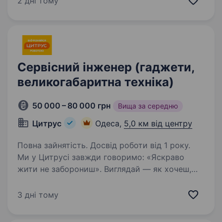
2 дні тому
запрошуємо тебе приєднатися до нашої
дружньої команди. Що ти будеш робити у нас:
Діагностувати та ремонтувати (відновлювати)
…
Сервісний інженер (гаджети,
великогабаритна техніка)
50 000 – 80 000 грн
Вища за середню
Цитрус
Одеса,
5,0 км від центру
Повна зайнятість. Досвід роботи від 1 року.
Ми у Цитрусі завжди говоримо: «Яскраво
жити не заборониш». Виглядай — як хочеш,
думай — про все на світі, роби — те,
що до душі, і працюй — у Цитрусі. У нас діє
3 дні тому
лише одне правило: відрізнятись дозволено!
Запрошуємо…