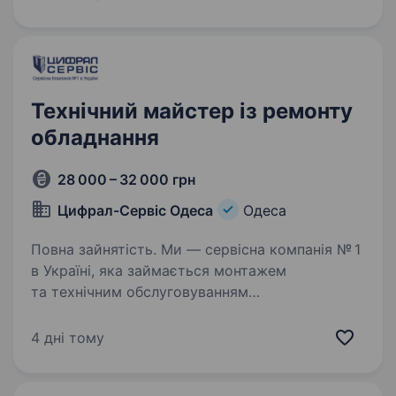
співробітника на виробництво. Обов’язки:
Ремонт платіжних терміналів…
Технічний майстер із ремонту
обладнання
28 000 – 32 000 грн
Цифрал-Сервіс Одеса
Одеса
Повна зайнятість. Ми — сервісна компанія № 1
в Україні, яка займається монтажем
та технічним обслуговуванням
багатоквартирного домофонного обладнання.
Наша основна мета — забезпечити безпеку
4 дні тому
та якісний сервіс обслуговування мешканців…