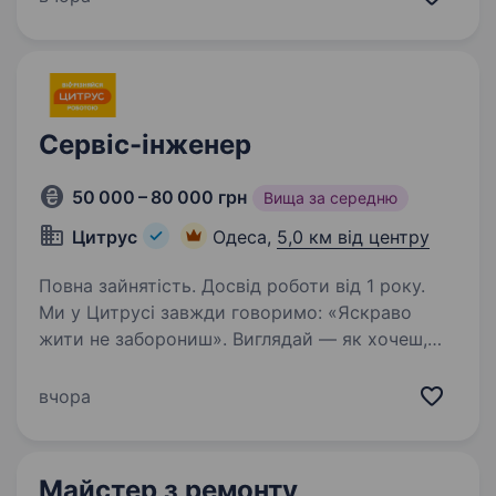
обладнання; Розуміння принципів роботи
електромеханічних…
Сервіс-інженер
50 000 – 80 000 грн
Вища за середню
Цитрус
Одеса,
5,0 км від центру
Повна зайнятість. Досвід роботи від 1 року.
Ми у Цитрусі завжди говоримо: «Яскраво
жити не заборониш». Виглядай — як хочеш,
думай — про все на світі, роби — те,
що до душі, і працюй — у Цитрусі. У нас діє
вчора
лише одне правило: відрізнятись дозволено!
Запрошуємо…
Майстер з ремонту