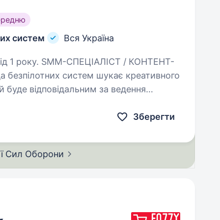
ередню
них систем
Вся Україна
ЛІСТ / КОНТЕНТ-
 безпілотних систем шукає креативного
ий буде відповідальним за ведення
них мереж підрозділу. Ми створюємо технологічну…
Зберегти
ії Сил
Оборони