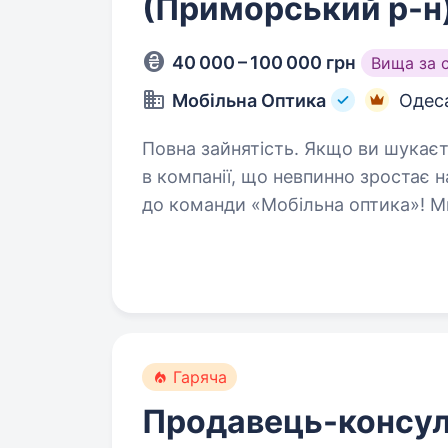
(Приморський р-н
40 000 – 100 000 грн
Вища за 
Мобільна Оптика
Одес
Повна зайнятість. Якщо ви шукаєте стабільну та перспективну роботу
в компанії, що невпинно зростає 
до команди «Мобільна оптика»! Ми 
допомагає людям бачити краще:
Гаряча
Продавець-консул