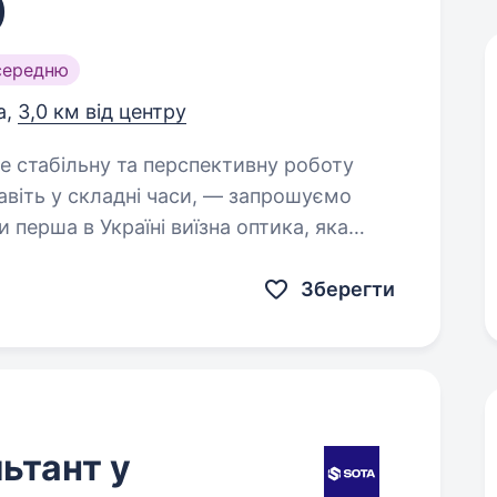
)
середню
а,
3,0 км від центру
навіть у складні часи, — запрошуємо
перша в Україні виїзна оптика, яка
…
Зберегти
ьтант у