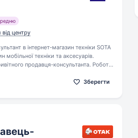
ередню
м від центру
н мобільної техніки та аксесуарів.
ивітного продавця-консультанта. Робота
Зберегти
давець-