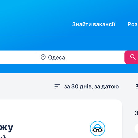
Знайти
вакансії
Роз
за 30 днів, за датою
З
ажу