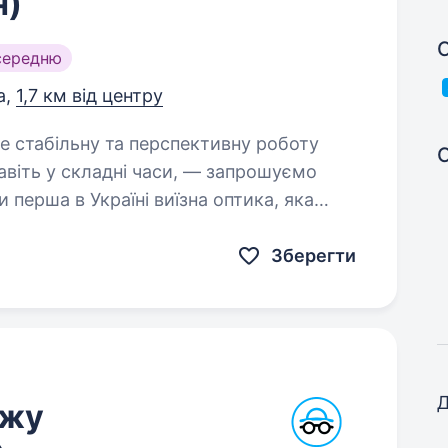
н)
С
середню
а,
1,7 км від центру
навіть у складні часи, — запрошуємо
перша в Україні виїзна оптика, яка
…
Зберегти
Д
ажу