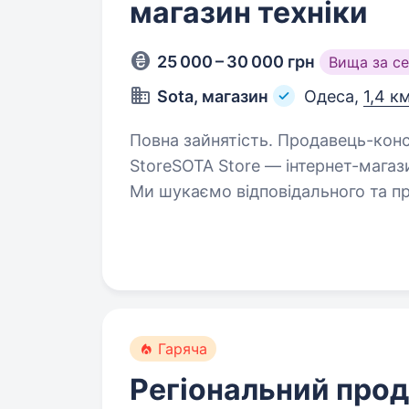
магазин техніки
25 000 – 30 000 грн
Вища за с
Sota, магазин
Одеса,
1,4 к
Повна зайнятість. Продавець-консультант в інтернет-магазин техніки SOTA
StoreSOTA Store — інтернет-магази
Ми шукаємо відповідального та пр
не передбачає активних…
Гаряча
Регіональний про