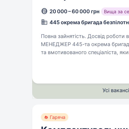
20 000 – 60 000 грн
Вища за с
445 окрема бригада безпілот
Повна зайнятість. Досвід роботи від 1 року. SMM-СПЕЦІА
МЕНЕДЖЕР 445-та окрема бригада
та вмотивованого спеціаліста, як
соціаль
Усі ваканс
Гаряча