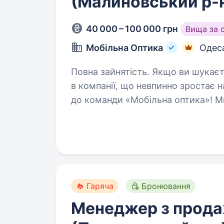
(Малиновський р-
40 000 – 100 000 грн
Вища за 
Мобільна Оптика
Одес
Повна зайнятість. Якщо ви шукаєте стабільну та перспективну роботу
в компанії, що невпинно зростає 
до команди «Мобільна оптика»! Ми 
допомагає людям бачити краще:
Гаряча
Бронювання
Менеджер з прод