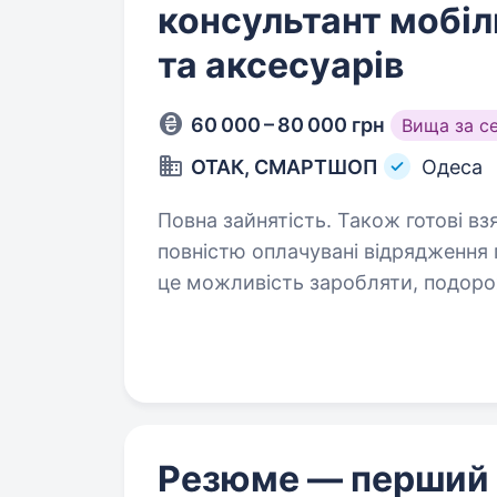
консультант мобіл
та аксесуарів
60 000 – 80 000 грн
Вища за с
ОТАК, СМАРТШОП
Одеса
Повна зайнятість. Також готові взяти студента. 60
повністю оплачувані відрядження 
це можливість заробляти, подорож
з найбільших мереж магазинів тех
Резюме — перший