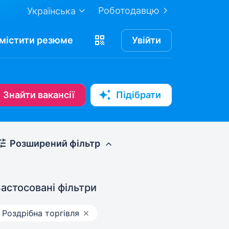
Роботодавцю
Українська
містити
резюме
Увійти
Знайти вакансії
Підібрати
Розширений фільтр
астосовані фільтри
Роздрібна торгівля