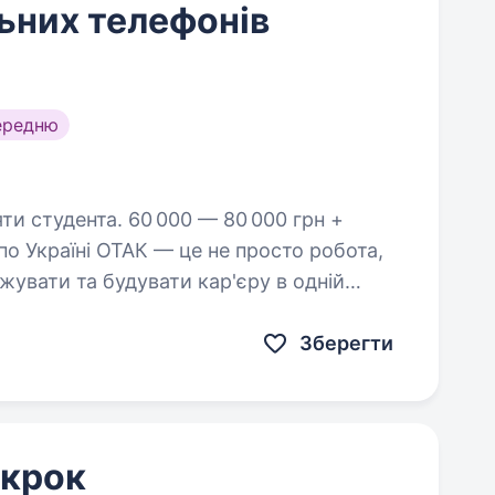
ьних телефонів
ередню
 000 — 80 000 грн +
по Україні ОТАК — це не просто робота,
увати та будувати кар'єру в одній
ніки в Україні! Ми 20+…
Зберегти
 крок