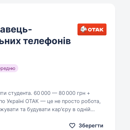
давець-
ьних телефонів
ередню
 000 — 80 000 грн +
по Україні ОТАК — це не просто робота,
увати та будувати кар'єру в одній
ніки в Україні! Ми 20+…
Зберегти