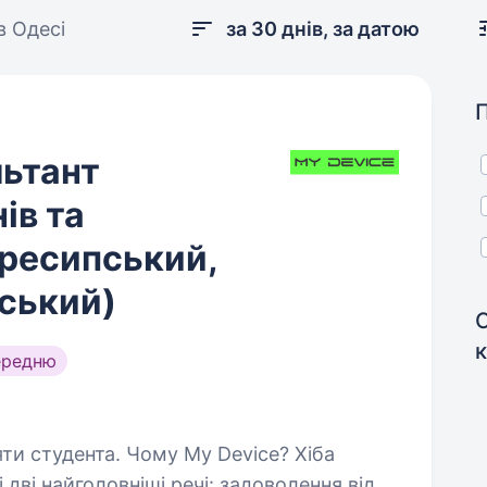
в Одесі
за 30 днів, за датою
ьтант
ів та
ересипський,
ський)
ередню
ому My Device? Хіба
 дві найголовніші речі: задоволення від