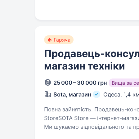
Стабільну заробітну плату…
Гаряча
Продавець-консул
магазин техніки
25 000 – 30 000 грн
Вища за с
Sota, магазин
Одеса,
1,4 к
Повна зайнятість. Продавець-консультант в інтернет-магазин техніки SOTA
StoreSOTA Store — інтернет-магази
Ми шукаємо відповідального та пр
не передбачає активних…