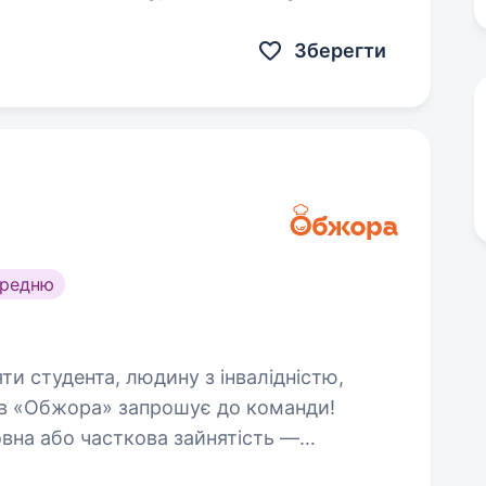
итися і швидко запам’ятовувати…
Зберегти
ередню
яти студента, людину з інвалідністю,
о: Гнучкий графік роботи