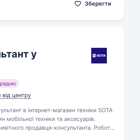
Зберегти
ьтант у
ередню
м від центру
н мобільної техніки та аксесуарів.
ивітного продавця-консультанта. Робота