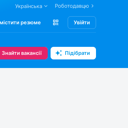
Роботодавцю
Українська
містити
резюме
Увійти
Знайти вакансії
Підібрати