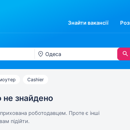
Знайти
вакансії
Роз
моутер
Cashier
ю не знайдено
 прихована роботодавцем. Проте є інші
вам підійти.