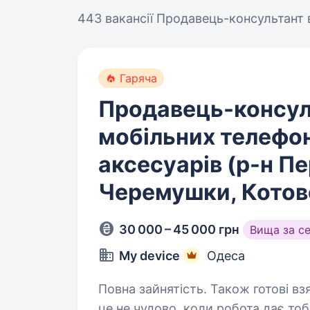
443 вакансії
Продавець-консультант 
Гаряча
Продавець-консул
мобільних телефон
аксесуарів (р-н П
Черемушки, Котов
30 000 – 45 000 грн
Вища за с
My device
Одеса
Повна зайнятість. Також готові взяти студента. Ч
це не чудово, коли робота дає тобі