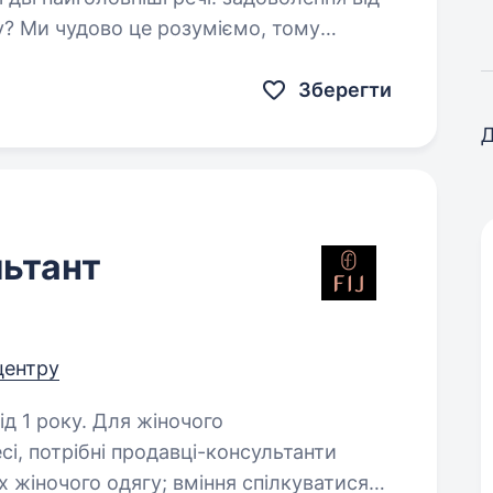
у? Ми чудово це розуміємо, тому
нюємо на краще твоє життя —…
Зберегти
Д
ьтант
 центру
 Для жіночого
і, потрібні продавці-консультанти