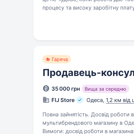
процесу та високу заробітну плат
працюємо за принципом: «Ми змі
Гаряча
Продавець-консул
35 000 грн
Вища за середню
FIJ Store
Одеса,
1,2 км від
Повна зайнятість. Досвід роботи від 1 року.
мультибрендового магазину в Одес
Вимоги: досвід роботи в магазинах жіночого одягу; вміння спілкуватися