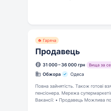
з клієнтами; готовність вч
Гаряча
Продавець
31 000 – 36 000 грн
Вища за с
Обжора
Одеса
Повна зайнятість. Також готові вз
пенсіонера. Мережа супермаркетів «Обжора» запрошує до команди!
Вакансії: • Продавець Можлива повна або часткова зайнятість —
підберемо зручний графік для вас. Ми пропонуєм