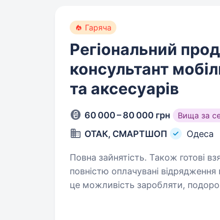
Гаряча
Регіональний про
консультант мобіл
та аксесуарів
60 000 – 80 000 грн
Вища за с
ОТАК, СМАРТШОП
Одеса
Повна зайнятість. Також готові взяти студента. 60
повністю оплачувані відрядження 
це можливість заробляти, подорож
з найбільших мереж магазинів тех