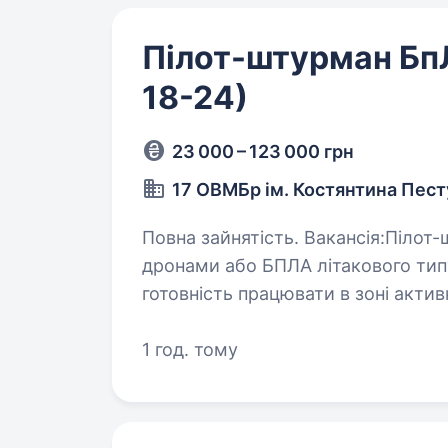
Пілот-штурман Бп
18-24)
23 000 – 123 000 грн
17 ОВМБр ім. Костянтина Пес
Повна зайнятість. Вакансія:Пілот-штурман БпЛА Вимоги: досвід керування
дронами або БПЛА літакового типу
готовність працювати в зоні активних бойових дій
та уважність…
1 год. тому