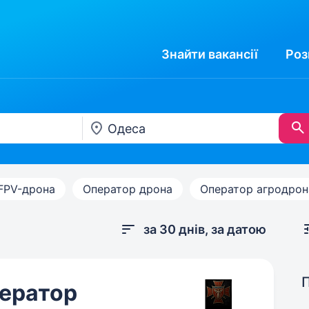
Знайти
вакансії
Роз
FPV-дрона
Оператор дрона
Оператор агродрон
за 30 днів, за датою
ератор