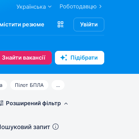
Роботодавцю
Українська
містити
резюме
Увійти
Знайти вакансії
Підібрати
а
Пілот БПЛА
...
Розширений фільтр
Пошуковий запит