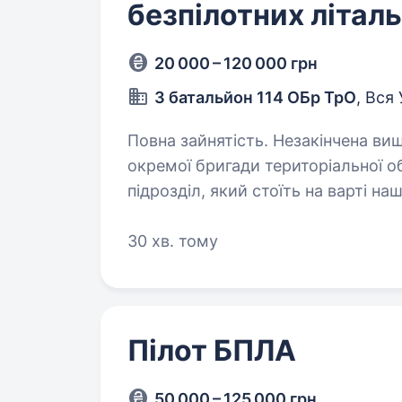
безпілотних літаль
20 000 – 120 000 грн
3 батальйон 114 ОБр ТрО
, Вся
Повна зайнятість. Незакінчена вища освіта. Вітаємо! Ми —
окремої бригади територіальної 
підрозділ, який стоїть на варті н
Якщо шукаєш можливість служити
30 хв. тому
Пілот БПЛА
50 000 – 125 000 грн