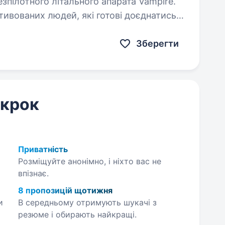
зпілотного літального апарата Vampire.
ивованих людей, які готові доєднатись
Зберегти
 крок
Приватність
Розміщуйте анонімно, і ніхто вас не
впізнає.
8 пропозицій щотижня
и
В середньому отримують шукачі з
резюме і обирають найкращі.