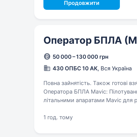
Продовжити
Оператор БПЛА (M
50 000 – 130 000 грн
430 ОПБС 10 АК
, Вся Україна
Повна зайнятість. Також готові взяти студента. Що 
Оператора БПЛА Mavic: Пілотування та керування безпілотними
літальними апаратами Mavic для розв
передача важливої інформації з 
1 год. тому