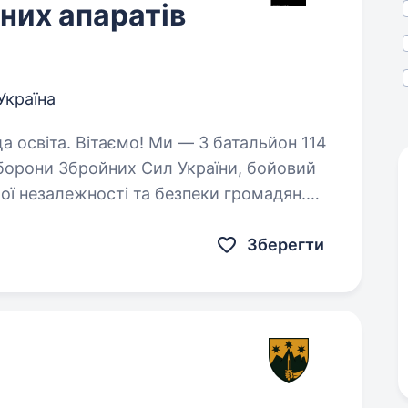
них апаратів
 Україна
 3 батальйон 114
оборони Збройних Сил України, бойовий
ашої незалежності та безпеки громадян.
 країні, розвиватися…
Зберегти