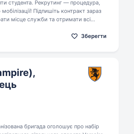
рутинг — процедура,
мобілізації! Підпишіть контракт зараз
ати місце служби та отримати всі
ш бути в авангарді технологій,…
Зберегти
mpire),
ець