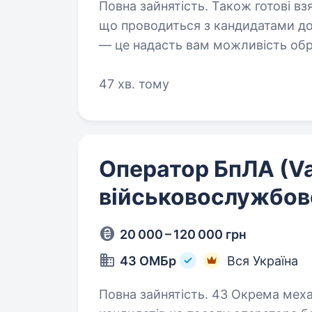
Повна зайнятість. Також готові взяти студента. Рек
що проводиться з кандидатами до 
— це надасть вам можливість обр
соціальні гарантії вчасно. Ти хоче
47 хв. тому
Оператор БпЛА (Va
військовослужбов
20 000 – 120 000 грн
43 ОМБр
Вся Україна
Повна зайнятість. 43 Окрема механізована бригада оголошує про набір