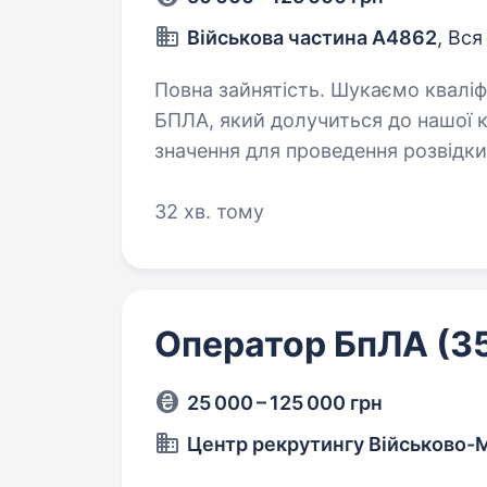
Військова частина А4862
, Вся
Повна зайнятість. Шукаємо кваліфікованого та відповідального пілота
БПЛА, який долучиться до нашої 
значення для проведення розвідки
бойових завдань на сучасному…
32 хв. тому
Оператор БпЛА (3
25 000 – 125 000 грн
Центр рекрутингу Військово-