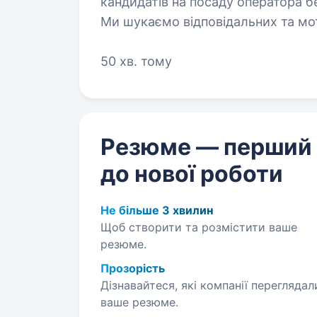
кандидатів на посаду оператора бе
Ми шукаємо відповідальних та мот
до лав ЗСУ за контрактом…
50 хв. тому
Резюме — перший
до нової роботи
Не більше 3 хвилин
Щоб створити та розмістити ваше
резюме.
Прозорість
Дізнавайтеся, які компанії переглядал
ваше резюме.