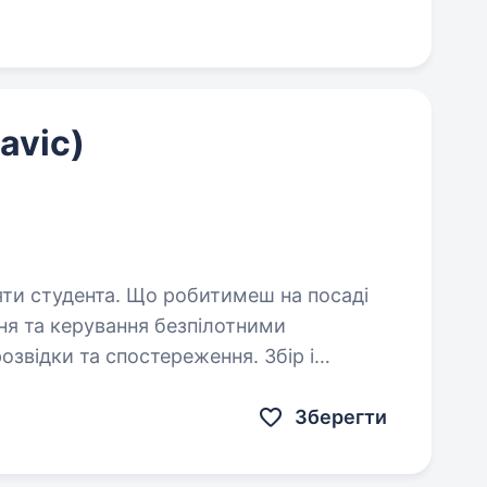
avic)
робитимеш на посаді
ідки та спостереження. Збір і
поля бою в режимі реального…
Зберегти