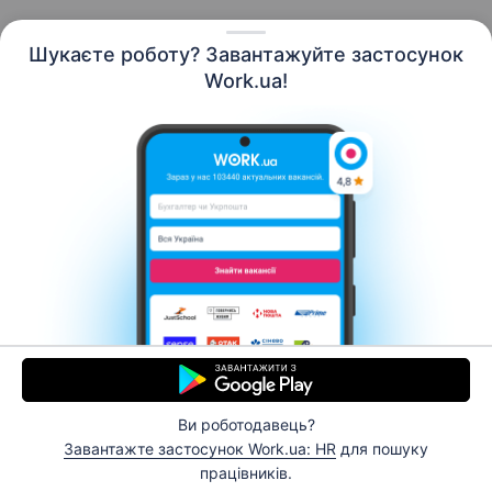
Шукаєте роботу? Завантажуйте застосунок
Work.ua!
Українська
Ресурси
Контакти
Про нас
Кар’єра
Новини Work.ua
Допомога
Умови використання
Роботодавцю
Ви роботодавець?
© 2006–2026 Work.ua. Сервіс пошуку роботи №1 в
Завантажте застосунок Work.ua: HR
для пошуку
Україні.
працівників.