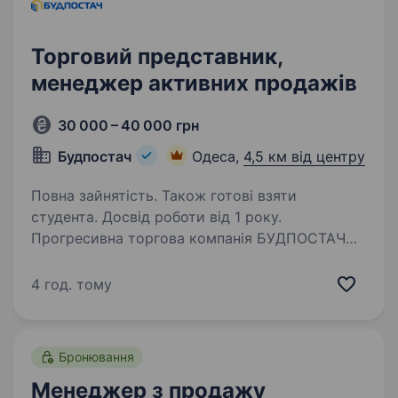
Торговий представник,
менеджер активних продажів
30 000 – 40 000 грн
Будпостач
Одеса,
4,5 км від центру
Повна зайнятість. Також готові взяти
студента. Досвід роботи від 1 року.
Прогресивна торгова компанія БУДПОСТАЧ
запрошує до співпраці спеціаліста на вакансію
Торговий представник!Вимоги: БАЖАНО
4 год. тому
Досвід продажу категорій непроводольчого
сегменту. Наявність власного авто!
Амбіційність,…
Бронювання
Менеджер з продажу