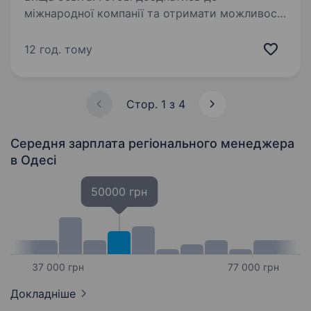
міжнародної компанії та отримати можливості
обміну досвідом із закордонними колегами?
Ви отримаєте наставництво від працівників
12 год. тому
компанії, навчитеся бути гнучким
та адаптуватися до нових умов,…
Стор. 1 з 4
Середня зарплата регіонального менеджера
в Одесі
50000 грн
37 000 грн
77 000 грн
Докладніше