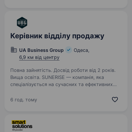
з клієнтами; навички роботи в 1С, Excel;…
Керівник відділу продажу
UA Business Group
Одеса,
6,9 км від центру
Повна зайнятість. Досвід роботи від 2 років.
Вища освіта. SUNERISE — компанія, яка
спеціалізується на сучасних та ефективних
рішеннях у сфері енергозбереження, зокрема
сонячних електростанцій. Запрошуємо
6 год. тому
до нашої команди Керівника відділу продажів!
Якщо ви маєте успішний…