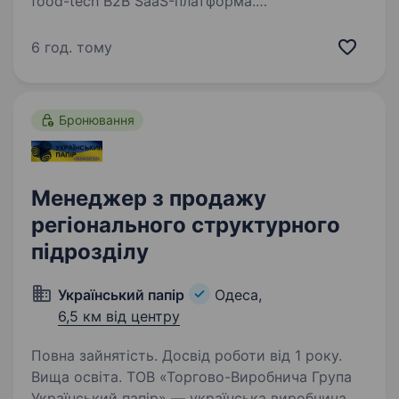
food-tech B2B SaaS-платформа.
Ми допомагаємо понад 30 000+ ресторанам
у 20 країнах збільшувати прибутки завдяки
6 год. тому
єдиній цифровій екосистемі: QR-платежам,
онлайн-резервуванню…
Бронювання
Менеджер з продажу
регіонального структурного
підрозділу
Український папір
Одеса,
6,5 км від центру
Повна зайнятість. Досвід роботи від 1 року.
Вища освіта. ТОВ «Торгово-Виробнича Група
Український папір» — українська виробнича