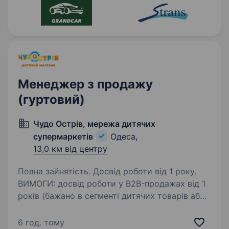
Менеджер з продажу
(гуртовий)
Чудо Острiв, мережа дитячих
супермаркетiв
Одеса,
13,0 км від центру
Повна зайнятість. Досвід роботи від 1 року.
ВИМОГИ: досвід роботи у B2B-продажах від 1
років (бажано в сегменті дитячих товарів або
дистрибуції); вміння вести переговори
та будувати довгострокові відносини
6 год. тому