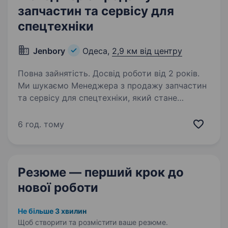
запчастин та сервісу для
спецтехніки
Jenbory
Одеса,
2,9 км від центру
Повна зайнятість. Досвід роботи від 2 років.
Ми шукаємо Менеджера з продажу запчастин
та сервісу для спецтехніки, який стане
важливою ланкою між нашою компанією
та клієнтами, допомагаючи забезпечити їх
6 год. тому
якісними комплектуючими та професійним
обслуговуванням…
Резюме — перший крок
до
нової роботи
Не більше 3 хвилин
Щоб створити та розмістити ваше
резюме.