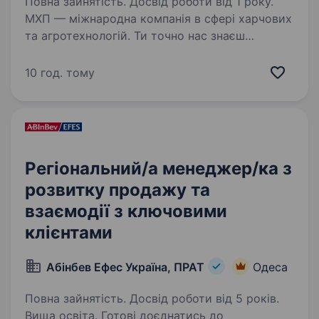
Повна зайнятість. Досвід роботи від 1 року.
МХП — міжнародна компанія в сфері харчових
та агротехнологій. Ти точно нас знаєш
за такими брендами як: «Наша Ряба», «Наша
Ряба Апетитна», «Бащинський», «Легко!»,
10 год. тому
Kurator, «Секрети Шефа». Приєднуйся
до нашої команди!…
Регіональний/а менеджер/ка з
розвитку продажу та
взаємодії з ключовими
клієнтами
Абінбев Ефес Україна, ПРАТ
Одеса
Повна зайнятість. Досвід роботи від 5 років.
Вища освіта. Готові доєднатись до