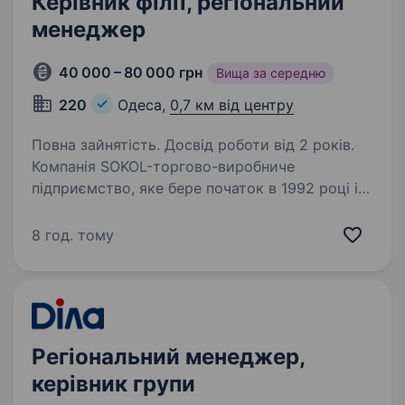
Керівник філії, регіональний
менеджер
40 000 – 80 000 грн
Вища за середню
220
Одеса,
0,7 км від центру
Повна зайнятість. Досвід роботи від 2 років.
Компанія SOKOL-торгово-виробниче
підприємство, яке бере початок в 1992 році і
вже зараз є лідером на ринку електро-
світлотехніки. Ми реалізуємо товар власного
8 год. тому
виробництва ТМ «SOKOL», а так само
представляємо бренди…
Регіональний менеджер,
керівник групи