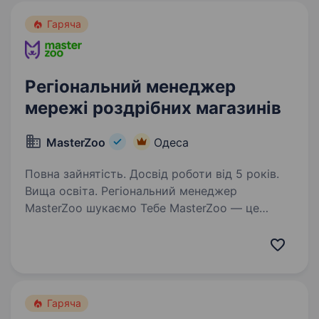
Гаряча
Регіональний менеджер
мережі роздрібних магазинів
MasterZoo
Одеса
Повна зайнятість. Досвід роботи від 5 років.
Вища освіта. Регіональний менеджер
MasterZoo шукаємо Тебе MasterZoo — це
більше, ніж мережа зоомагазинів. Це місце,
де турбота про улюбленців поєднується
з сильним бізнесом, сміливими рішеннями
та командою, яка справді горить…
Гаряча