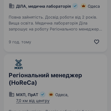
ДІЛА, медична лабораторія
Одеса
Повна зайнятість. Досвід роботи від 2 років.
Вища освіта. Медична лабораторія Діла
запрошує на роботу Регіонального менеджера,
відповідального за ефективність команди
Медичних представників території м. Одеса
9 год. тому
та області та м. Миколаїв. Мета посади:
реалізація стратегії…
Регіональний менеджер
(HoReCa)
МХП, ПрАТ
Одеса,
7,0 км від центру