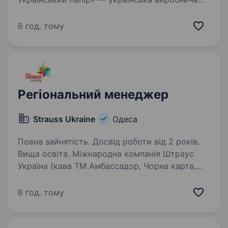
компанія з понад 30-річним досвідом роботи,
один із найбільших виробників продукції
6 год. тому
з офсетного та спеціального паперу в Україні.
Ми виготовляємо…
Регіональний менеджер
Strauss Ukraine
Одеса
Повна зайнятість. Досвід роботи від 2 років.
Вища освіта. Міжнародна компанія Штраус
Україна (кава ТМ Амбассадор, Чорна карта,
FORT, Тоtti Caffe та інш.) запрошує в свою
команду Регіонального менеджера. Зона
6 год. тому
відповідальності: південний регіон Вимоги:
Вища освіта; Досвід…