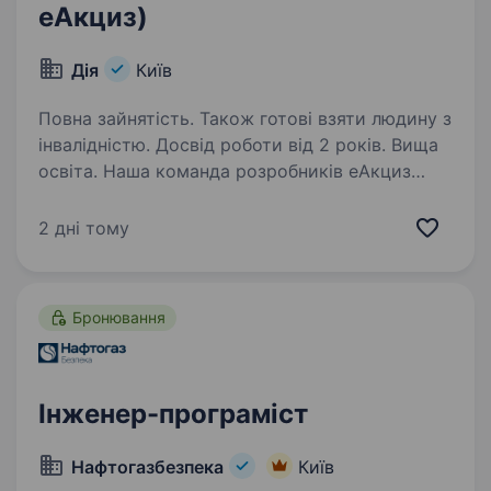
еАкциз)
Дія
Київ
Повна зайнятість. Також готові взяти людину з
інвалідністю. Досвід роботи від 2 років. Вища
освіта. Наша команда розробників еАкциз
будує технологічну основу цифрової держави
нового покоління: швидко, надійно та з
2 дні тому
інженерною відповідальністю за кожне
рішення. Наші цінності: Ми віримо в
інакШОмислення, що формує…
Бронювання
Інженер-програміст
Нафтогазбезпека
Київ