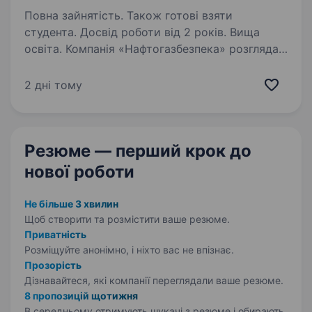
Повна зайнятість. Також готові взяти
студента. Досвід роботи від 2 років. Вища
освіта. Компанія «Нафтогазбезпека» розглядає
резюме Інженера-програміста (Strong
Junior/Junior+ Full Stack Developer (.NET +
2 дні тому
React)) РОБОТА ОФІСНА Основні обов’язки:
Розроблення та кастомізація програмного
забезпечення…
Резюме — перший крок
до
нової роботи
Не більше 3 хвилин
Щоб створити та розмістити ваше
резюме.
Приватність
Розміщуйте анонімно, і ніхто вас не впізнає.
Прозорість
Дізнавайтеся, які компанії переглядали ваше резюме.
8 пропозицій щотижня
В середньому отримують шукачі з резюме і обирають