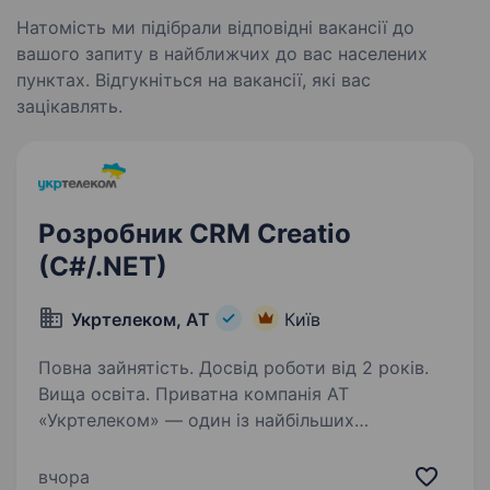
Натомість ми підібрали відповідні вакансії до
вашого запиту в найближчих до вас населених
пунктах. Відгукніться на вакансії, які вас
зацікавлять.
Розробник CRM Creatio
(C#/.NET)
Укртелеком, АТ
Київ
Повна зайнятість. Досвід роботи від 2 років.
Вища освіта. Приватна компанія АТ
«Укртелеком» — один із найбільших
телекомунікаційних операторів України.
Ми забезпечуємо наших клієнтів надійним
вчора