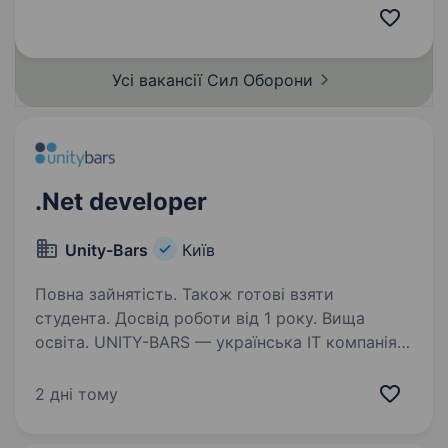
це перший у світі підрозділ «технологічного
спецпризначення». Ми формуємо команду
професіоналів…
Усі вакансії Сил
Оборони
.Net developer
Unity-Bars
Київ
Повна зайнятість. Також готові взяти
студента. Досвід роботи від 1 року. Вища
освіта. UNITY-BARS — українська ІТ компанія,
яка спеціалізується на розробці
та впровадженні банківського програмного
2 дні тому
забезпечення та фінансових установ,
у пошуках Junior .NET Developer Необхідно: