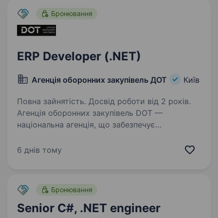
.NET, .NET Core; …
Бронювання
ERP Developer (.NET)
Агенція оборонних закупівель ДОТ
Київ
Повна зайнятість. Досвід роботи від 2 років.
Агенція оборонних закупівель DOT —
національна агенція, що забезпечує
боєприпаси, БПЛА, техніку, їжу, одяг
та пально-мастильні матеріали для потреб
6 днів тому
Сил Оборони України. Наша місія: робимо
державу сильніше через…
Бронювання
Senior C#, .NET engineer