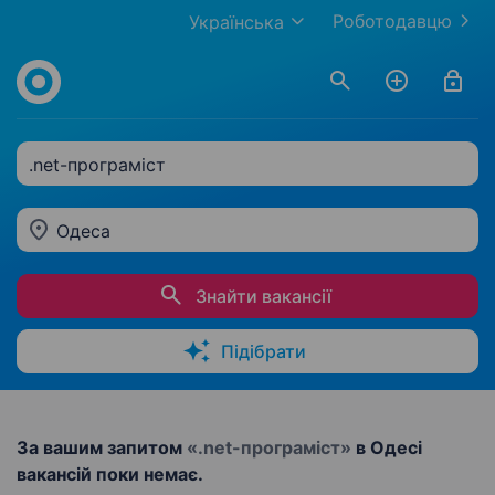
Роботодавцю
Українська
.net-програміст
Одеса
Знайти вакансії
Підібрати
За вашим запитом
«.net-програміст»
в Одесі
вакансій поки немає.