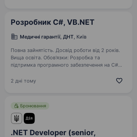
інтернетом та сучасними цифровими
послугами. Наша діяльність має стратегічне…
Розробник C#, VB.NET
Медичні гарантії, ДНТ
, Київ
Повна зайнятість. Досвід роботи від 2 років.
Вища освіта. Обов’язки: Розробка та
підтримка програмного забезпечення на C#
та VB.NET. Аналіз бізнес-вимог та участь
у проєктуванні рішень. Співпраця з командою
2 дні тому
розробників, аналітиків та тестувальників.
Інтеграція…
Бронювання
.NET Developer (senior,