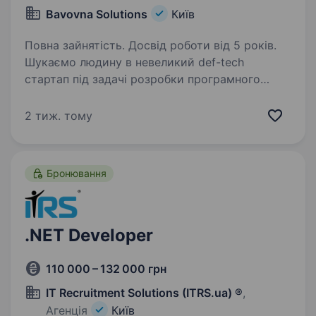
Bavovna Solutions
Київ
Повна зайнятість. Досвід роботи від 5 років.
Шукаємо людину в невеликий def-tech
стартап під задачі розробки програмного
забезпечення в рамках нашої програмної
платформи автономної навігації та пілотування
2 тиж. тому
літальних апаратів. Обов’язки: Розробка
та оптимізація…
Бронювання
.NET Developer
110 000 – 132 000 грн
IT Recruitment Solutions (ITRS.ua) ®
,
Агенція
Київ