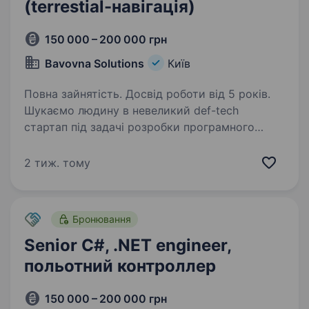
(terrestial-навігація)
150 000 – 200 000 грн
Bavovna Solutions
Київ
Повна зайнятість. Досвід роботи від 5 років.
Шукаємо людину в невеликий def-tech
стартап під задачі розробки програмного
забезпечення в рамках нашої програмної
платформи автономної навігації та пілотування
2 тиж. тому
літальних апаратів. Обов’язки: Розробка
та оптимізація…
Бронювання
Senior C#, .NET engineer,
польотний контроллер
150 000 – 200 000 грн