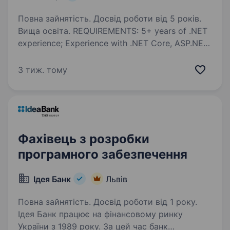
Повна зайнятість. Досвід роботи від 5 років.
Вища освіта. REQUIREMENTS: 5+ years of .NET
experience; Experience with .NET Core, ASP.NET,
MVC 5, SignalR, RabbitMQ, T-SQL, LINQ; Practical
skills with MS SQL Server; Higher education;
3 тиж. тому
Technical English (higher proficiency…
Фахівець з розробки
програмного забезпечення
Ідея Банк
Львів
Повна зайнятість. Досвід роботи від 1 року.
Ідея Банк працює на фінансовому ринку
України з 1989 року. За цей час банк