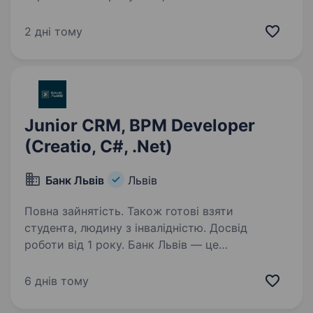
зарекомендував себе як надійний фінансовий
партнер для клієнтів. Наша справжня
2 дні тому
цінність — Команда, що надихає та дбає про
розвиток персоналу,…
Junior CRM, BPM Developer
(Creatio, C#, .Net)
Банк Львів
Львів
Повна зайнятість. Також готові взяти
студента, людину з інвалідністю. Досвід
роботи від 1 року. Банк Львів — це
європейський банк, з іноземним капіталом,
що працює на території Заходу України з 1990
6 днів тому
року. Команда банку — це спільнота
однодумців та фахівців своєї справи. Тут