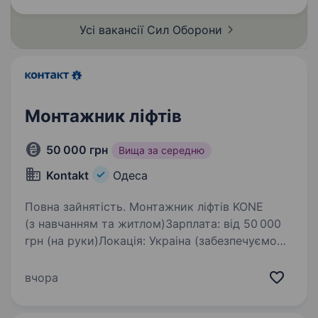
до кандидатів: Ветерани Збройних Сил
України Про компанію: 162 окрема
Усі вакансії Сил
Оборони
механізована…
Монтажник ліфтів
50 000 грн
Вища за середню
Kontakt
Одеса
Повна зайнятість. Монтажник ліфтів KONE
(з навчанням та житлом)Зарплата: від 50 000
грн (на руки)Локація: Украіна (забезпечуємо
житлом)Компанія: Kontakt (офіційний партнер
світового лідера KONE)Бажаєте опанувати
вчора
професію, яка гарантує…