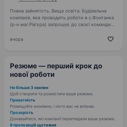
Повна зайнятість. Вища освіта. Будівельна
компанія, яка проводить роботи в с.Фонтанка
(р-н маг.Рів'єра) запрошує до своєї команди
машиніста баштового крана. Розглянемо як
досвідчених фахівців, так і кандидатів без
вчора
досвіду, але з бажанням навчатися…
Резюме — перший крок
до
нової роботи
Не більше 3 хвилин
Щоб створити та розмістити ваше
резюме.
Приватність
Розміщуйте анонімно, і ніхто вас не впізнає.
Прозорість
Дізнавайтеся, які компанії переглядали ваше резюме.
8 пропозицій щотижня