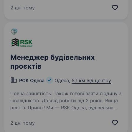
в команду. У нас реальне виробництво,
2 дні тому
стабільне завантаження та сучасне
обладнання. Обладнання: плазмове…
Менеджер будівельних
проєктів
РСК Одеса
Одеса,
5,1 км від центру
Повна зайнятість. Також готові взяти людину з
інвалідністю. Досвід роботи від 2 років. Вища
освіта. Привіт! Ми — RSK Одеса, будівельна
компанія з широким спектром послуг: від
зведення житлової та комерційної
2 дні тому
нерухомості до комплексного ремонту