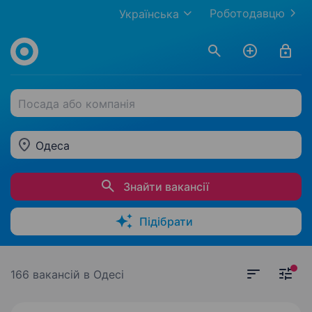
Роботодавцю
Українська
Посада або компанія
Одеса
Знайти вакансії
Підібрати
166 вакансій
в Одесі