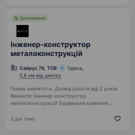
роботу з документами…
Бронювання
Інженер-конструктор
металоконструкцій
Сайрус 78, ТОВ
Одеса,
5,8 км від центру
Повна зайнятість. Досвід роботи від 2 років.
Вакансія: Інженер-конструктор
металоконструкцій Будівельна компанія
«САЙРУС 78» — підприємство з багаторічним
досвідом та стабільною репутацією у сфері
2 дні тому
проєктування та будівництва промислових,
комерційних і житлових…