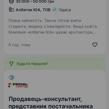
35 000 – 50 000 грн
Албатек ЮА, ТОВ
Одеса
Повна зайнятість. Також готові взяти
студента, людину з інвалідністю. Вища освіта.
Компанія «Албатек ЮА» шукає архітектора
до своєї команди. Ми займаємося
проєктуванням житлових і громадських
9 год. тому
будівель, працюємо з сучасними BIM-
технологіями та виконуємо проєкти різного
масштабу — від окремих будівель…
Будьте першим!
Продавець-консультант,
представник постачальника