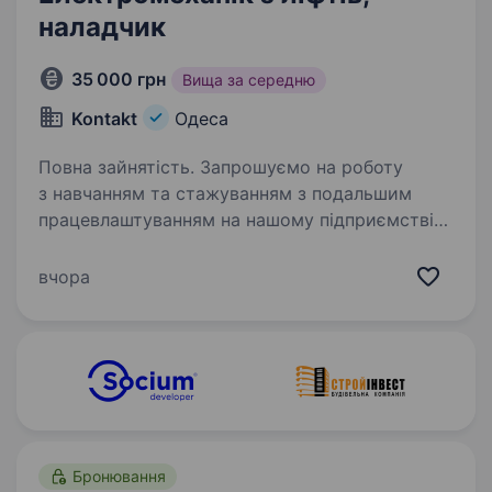
наладчик
35 000 грн
Вища за середню
Kontakt
Одеса
Повна зайнятість. Запрошуємо на роботу
з навчанням та стажуванням з подальшим
працевлаштуванням на нашому підприємстві
по спеціальності «Електромеханік з ліфтів».
Робота із інтелектуальним ліфтовим
вчора
обладнанням, як компьютерна система…
Бронювання