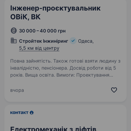
Інженер-проєктувальник
ОВіК, ВК
30 000 – 40 000 грн
Стройтек Інжиніринг
Одеса,
5,5 км від центру
Повна зайнятість. Також готові взяти людину з
інвалідністю, пенсіонера. Досвід роботи від 5
років. Вища освіта. Вимоги: Проектування
зовнішніх та внутрішніх мереж опалення,
водопостачання та водовідведення, басейнів.
вчора
Умови роботи: робота в офісі на місці, пн-сб
09.00−18.30 Ми — професійна будівельна
організація, яка спеціалізується…
Електромеханік з ліфтів,