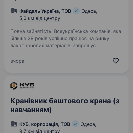
Файдаль Україна, ТОВ
Одеса,
5,0 км від центру
Повна зайнятість. Всеукраїнська компанія, яка
більше 28 років успішно працює на ринку
лакофарбових матеріалів, запрошує
на вакантну посаду представника
постачальника в будівельний гіпермаркет для
вчора
продажу лакофарбових матеріалів.…
Кранівник баштового крана (з
навчанням)
КУБ, корпорація, ТОВ
Одеса,
9,7 км від центру