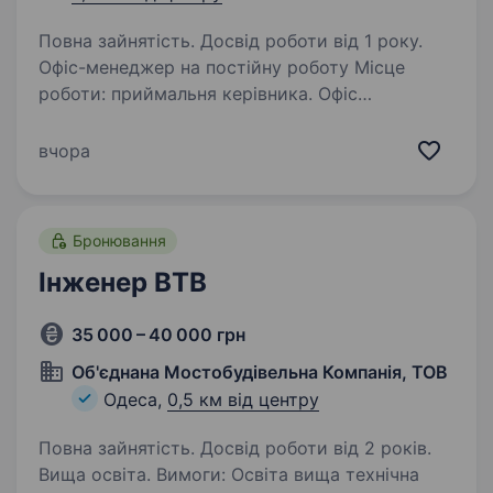
Повна зайнятість. Досвід роботи від 1 року.
Офіс-менеджер на постійну роботу Місце
роботи: приймальня керівника. Офіс
(наприкінці Французького бульвару).
Обов’язки: прийом відвідувачів керівника,
вчора
планування робочого дня приймальні
керівника, прийом та реєстрація…
Бронювання
Інженер ВТВ
35 000 – 40 000 грн
Об'єднана Мостобудівельна Компанія, ТОВ
Одеса,
0,5 км від центру
Повна зайнятість. Досвід роботи від 2 років.
Вища освіта. Вимоги: Освіта вища технічна