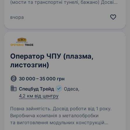
(мости та транспортні тунелі, бажано) Досвід
роботи на посаді інженера ВТВ від 2-х років
Бажаний досвід роботи в галузі
вчора
мостобудування, тунелебудування
в будівництві інфраструктури…
Оператор ЧПУ (плазма,
листозгин)
30 000 – 35 000 грн
Спецбуд Трейд
Одеса,
4,2 км від центру
Повна зайнятість. Досвід роботи від 1 року.
Виробнича компанія з металообробки
та виготовлення модульних конструкцій
шукає сильного оператора/наладчика ЧПУ