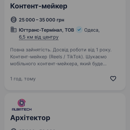
Контент-мейкер
25 000 – 35 000 грн
Югтранс-Термінал, ТОВ
Одеса,
6,5 км від центру
Повна зайнятість. Досвід роботи від 1 року.
Контент-мейкер (Reels / TikTok). Шукаємо
мобільного контент-мейкера, який буде
створювати відеоконтент безпосередньо
в ТРЦ. Локація: Одеса, Аркадія Формат
1 год. тому
роботи: повна зайнятість / гібрид Заробітна
плата: 25 000−35 000…
Архітектор