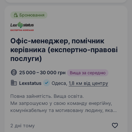
та дизайну інтер'єрів і екстер'єрів. Наша
команда створює простір,…
Бронювання
Офіс-менеджер, помічник
керівника (експертно-правові
послуги)
25 000 – 30 000 грн
Вища за середню
Lexstatus
Одеса,
1,8 км від центру
Повна зайнятість. Вища освіта.
Ми запрошуємо у свою команду енергійну,
комунікабельну та мотивовану людину, яка
готова працювати на результат. Ця робота
надає чудову можливість поєднати
2 дні тому
спілкування з людьми, а також серйозну