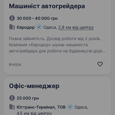
Машиніст автогрейдера
30 000 – 40 000 грн
Євродор
Одеса,
2,8 км від центру
Повна зайнятість. Досвід роботи від 2 років.
Компанія «Євродор» шукає машиніста
автогрейдера для роботи на будівництві доріг
у місті Одесі. Обов’язки: виконання різних
видів робіт з використанням автогрейдера
вчора
Вимоги: знання функціоналу спецтехніки; …
Офіс-менеджер
25 000 грн
Югтранс-Термінал, ТОВ
Одеса,
4,5 км від центру