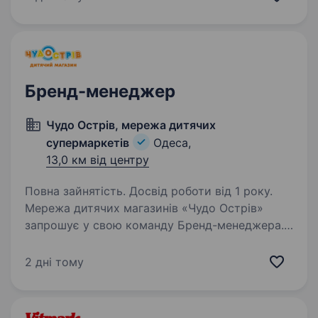
шукаємо сильного керівника відділу
маркетингу, який зможе…
Бренд-менеджер
Чудо Острiв, мережа дитячих
супермаркетiв
Одеса,
13,0 км від центру
Повна зайнятість. Досвід роботи від 1 року.
Мережа дитячих магазинів «Чудо Острів»
запрошує у свою команду Бренд-менеджера.
Вимоги: досвід роботи бренд-менеджером/
маркетинг-менеджером від 2-х років
2 дні тому
(можливо від 1 року); досвід побудови
та розвитку бренду;…