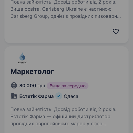
Повна зайнятість. Досвід роботи від 2 років.
Вища освіта. Carlsberg Ukraine є частиною
Carlsberg Group, однієї з провідних пивоварних
груп у світі з великим портфелем брендів пива
та інших напоїв. У Carlsberg Group працюють
понад 41 000 осіб, а продукція Групи
продається…
Маркетолог
80 000 грн
Вища за середню
Естетік Фарма
Одеса
Повна зайнятість. Досвід роботи від 2 років.
Естетiк Фарма — офіційний дистриб’ютор
провідних європейських марок у сфері
естетичної косметології: Jalor (Швейцарія),