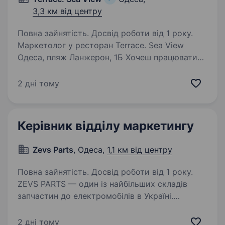
3,3 км від центру
Повна зайнятість. Досвід роботи від 1 року.
Маркетолог у ресторан Terrace. Sea View
Одеса, пляж Ланжерон, 1Б Хочеш працювати
не з «черговим» брендом, а з рестораном,
який задає атмосферу міста? Любиш
2 дні тому
маркетинг, який впливає на реальні
результати, а не просто…
Керівник відділу маркетингу
Zevs Parts
, Одеса,
1,1 км від центру
Повна зайнятість. Досвід роботи від 1 року.
ZEVS PARTS — один із найбільших складів
запчастин до електромобілів в Україні.
Ми активно розвиваємо власний бренд, e-
commerce напрямок та B2B-продажі, тому
2 дні тому