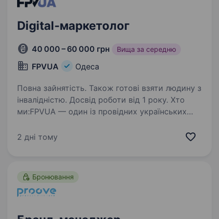
Digital-маркетолог
40 000 – 60 000 грн
Вища за середню
FPVUA
Одеса
Повна зайнятість. Також готові взяти людину з
інвалідністю. Досвід роботи від 1 року. Хто
ми:FPVUA — один із провідних українських
магазинів FPV-дронів, комплектуючих
та аксесуарів. Ми не просто продаємо
2 дні тому
товари — ми розвиваємо спільноту FPV-
пілотів, створюємо власний контент,
запускаємо нові продукти…
Бронювання