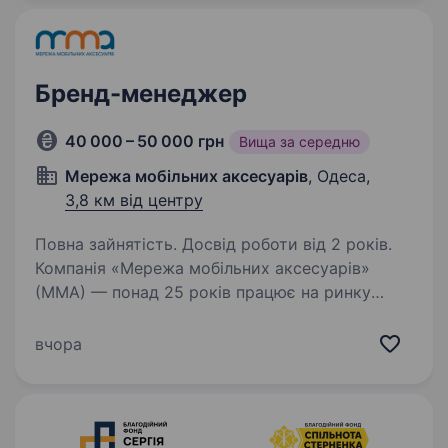
частиною нашої команди та допоможе
створювати контент,…
Бренд-менеджер
40 000 – 50 000 грн
Вища за середню
Мережа мобільних аксесуарів
, Одеса,
3,8 км від центру
Повна зайнятість. Досвід роботи від 2 років.
Компанія «Мережа мобільних аксесуарів»
(ММА) — понад 25 років працює на ринку
мобільних аксесуарів і займає лідируючі
позиції в галузі, що підтверджує надійність і
вчора
стабільність компанії. Ми — головні
імпортери…