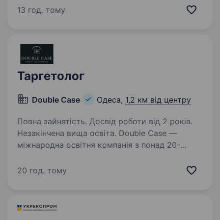
Aerazen Lab (Італія), Dermica (Швейцарія),
13 год. тому
унікальний аплікаційний анестетик Lidopin,
космецевтика…
Таргетолог
Double Case
Одеса,
1,2 км від центру
Повна зайнятість. Досвід роботи від 2 років.
Незакінчена вища освіта. Double Case —
міжнародна освітня компанія з понад 20-
річним досвідом у сфері фінансових ринків. Ми
є однією з провідних компаній у сфері
20 год. тому
спеціалізованої освіти, яка об'єднує академії у
Європі, Україні та Молдові…