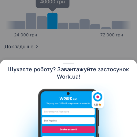
40000 грн
24 000 грн
72 000 грн
Докладніше
Шукаєте роботу? Завантажуйте застосунок
Work.ua!
Українська
Ресурси
Контакти
Про нас
Кар’єра