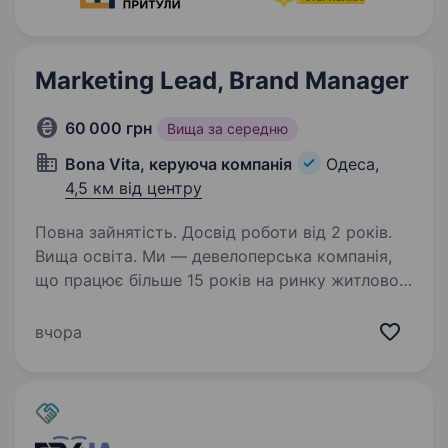
Marketing Lead, Brand Manager
60 000 грн
Вища за середню
Bona Vita, керуюча компанія
Одеса,
4,5 км від центру
Повна зайнятість. Досвід роботи від 2 років.
Вища освіта. Ми — девелоперська компанія,
що працює більше 15 років на ринку житлової
нерухомості Одеси. У портфелі — велика
кількість проєктів у стадії активних продажів
вчора
та запуску. Зараз ми масштабуємо маркетинг і
шукаємо…