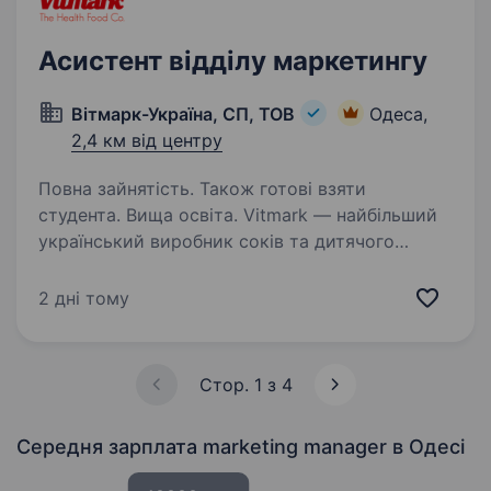
Асистент відділу маркетингу
Вітмарк-Україна, СП, ТОВ
Одеса,
2,4 км від центру
Повна зайнятість. Також готові взяти
студента. Вища освіта. Vitmark — найбільший
український виробник соків та дитячого
харчування. Компанія орієнтована на сучасне
здорове харчування і включає популярні
2 дні тому
торгові марки: Jaffa, «Наш сік», «Чудо-Чадо»,
Vega Milk, Наше Молоко,…
Стор. 1 з 4
Середня зарплата marketing manager
в Одесі