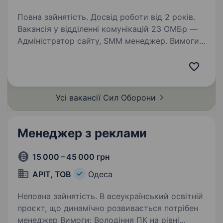
Повна зайнятість. Досвід роботи від 2 років.
Вакансія у відділенні комунікацій 23 ОМБр —
Адміністратор сайту, SMM менеджер. Вимоги
та обов’язки: Маркетинг: розуміння основ
маркетингу, стратегічне мислення для
розробки SMM-стратегій. Графічний дизайн:…
Усі вакансії Сил
Оборони
Менеджер з реклами
15 000 – 45 000 грн
АРІТ, ТОВ
Одеса
Неповна зайнятість. В всеукраїнський освітній
проєкт, що динамічно розвивається потрібен
менеджер Вимоги: Володіння ПК на рівні