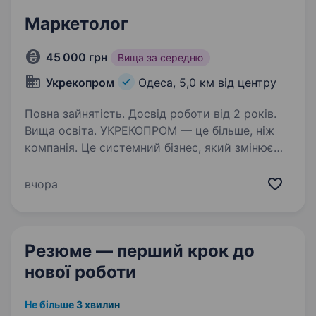
Маркетолог
45 000 грн
Вища за середню
Укрекопром
Одеса,
5,0 км від центру
Повна зайнятість. Досвід роботи від 2 років.
Вища освіта. УКРЕКОПРОМ — це більше, ніж
компанія. Це системний бізнес, який змінює
ринок управління відходами в Україні.
Ми доводимо, що екологія може бути
вчора
драйвером розвитку, інновацій та сталого
майбутнього. За 11 років…
Резюме — перший крок
до
нової роботи
Не більше 3 хвилин