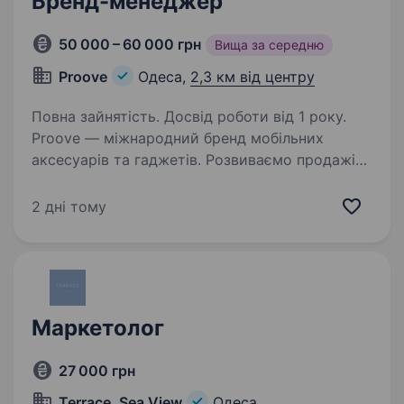
Бренд-менеджер
50 000 – 60 000 грн
Вища за середню
Proove
Одеса,
2,3 км від центру
Повна зайнятість. Досвід роботи від 1 року.
Proove — міжнародний бренд мобільних
аксесуарів та гаджетів. Розвиваємо продажі
через партнерів у великих роздрібних
мережах України та за кордоном.
2 дні тому
Ми працюємо у форматі B2B та розвиваємо
продажі через партнерів…
Маркетолог
27 000 грн
Terrace. Sea View
Одеса,