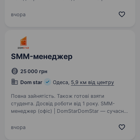
користувача Комунікабельність
та презентабельність Грамотна та чітка мова
вчора
Володіння українською…
SMM-менеджер
25 000 грн
Dom star
Одеса,
5,9 км від центру
Повна зайнятість. Також готові взяти
студента. Досвід роботи від 1 року. SMM-
менеджер (офіс) | DomStarDomStar — сучасне
агентство нерухомості в Одесі. Ми активно
розвиваємо бренд компанії та шукаємо
вчора
креативного SMM-менеджера, який стане