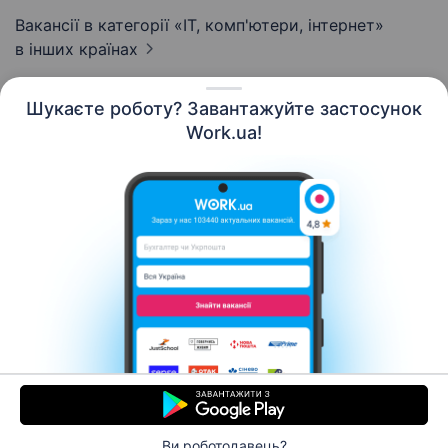
Вакансії в категорії «IT, комп'ютери, інтернет»
в інших країнах
Шукаєте роботу? Завантажуйте застосунок
Work.ua!
Українська
Ресурси
Контакти
Про нас
Кар’єра
Новини Work.ua
Допомога
Умови використання
Роботодавцю
Ви роботодавець?