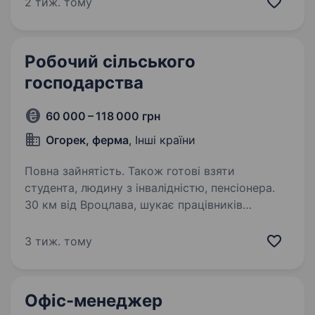
2 тиж. тому
господарстві під час збору яблук. Вимоги
Ми шукаємо мотивованих…
Робочий сільського
господарства
60 000 – 118 000 грн
Огорек, ферма
, Інші країни
Повна зайнятість. Також готові взяти
студента, людину з інвалідністю, пенсіонера.
30 км від Вроцлава, шукає працівників
(чоловіків та жінок) для сезонної роботи в полі
на період близько 3−5 місяців під час збору
3 тиж. тому
огірків, капусти, редьки, цибулі-шалоту,
броколі; вікових обмежень немає, але
кандидати…
Офіс-менеджер