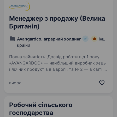
Менеджер з продажу (Велика
Британія)
Avangardco, аграрний холдинг
Інші
країни
Повна зайнятість. Досвід роботи від 1 року.
«AVANGARDCO» — найбільший виробник яєць
і яєчних продуктів в Європі, та № 2 — в світі.
Ми шукаємо досвідченого та мотивованого
менеджера з продажу, який буде відповідати
вчора
за розвиток міжнародних продажів, пошук
та залучення…
Робочий сільського
господарства