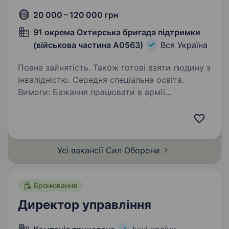
20 000 – 120 000 грн
91 окрема Охтирська бригада підтримки
(військова частина А0563)
Вся Україна
Повна зайнятість. Також готові взяти людину з
інвалідністю. Середня спеціальна освіта.
Вимоги: Бажання працювати в армії
та служити Україні. Відповідальність
та уважність до деталей. Готовність
до навчання та виконання команд. Умови
роботи: Супроводження на етапі проходження
Усі вакансії Сил
Оборони
ВЛК в М (Р)ТЦК…
Бронювання
Директор управління