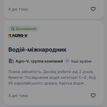
на вирощуванні ягідних культур у Польщі
Сторінка компанії:
4 дні тому
https://www.facebook.com/bigredberries/
Локація: бажано проживання у Познані
(Польща); на початковому…
Бронювання
Водій-міжнародник
Agro-V, группа компаний
Інші країни
Повна зайнятість. Досвід роботи від 2 років.
Вимоги: Посвідчення водія категорії С+Е; Код
95 європейського зразка; Картка водія
до цифрового тахографа; Закордонний
біометричний паспорт; Медичне
4 дні тому
та психологічне обстеження водіїв
європейського зразка…