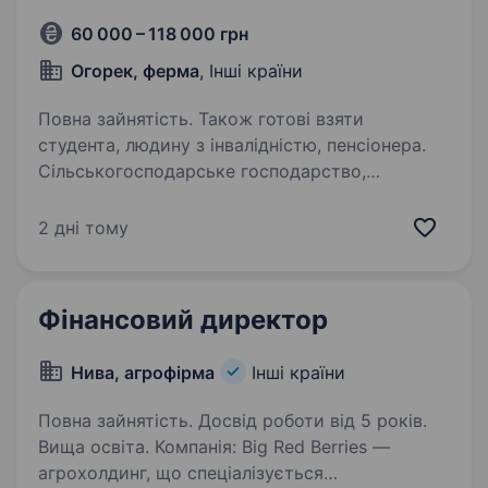
60 000 – 118 000 грн
Огорек, ферма
, Інші країни
Повна зайнятість. Також готові взяти
студента, людину з інвалідністю, пенсіонера.
Сільськогосподарське господарство,
розташоване приблизно за 30 км від
Вроцлава, шукає працівників (чоловіків та
2 дні тому
жінок) для сезонної роботи в полі на період
близько 3−5 місяців під час збору огірків,
капусти, редьки,…
Фінансовий директор
Нива, агрофірма
Інші країни
Повна зайнятість. Досвід роботи від 5 років.
Вища освіта. Компанія: Big Red Berries —
агрохолдинг, що спеціалізується