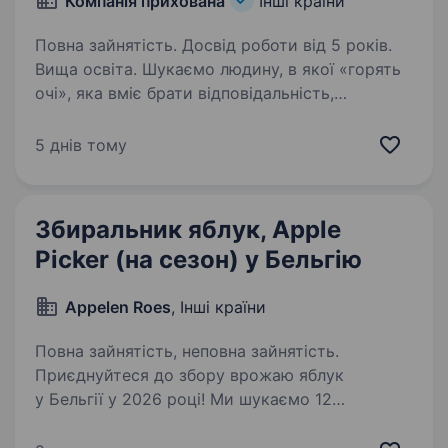
Компанія прихована
Інші країни
Повна зайнятість. Досвід роботи від 5 років.
Вища освіта. Шукаємо людину, в якої «горять
очі», яка вміє брати відповідальність,
приймати рішення та тримати під контролем
ключові процеси управління — Директора
5 днів тому
управління. Основні задачі: Управління
операційною діяльністю…
Збиральник яблук, Apple
Picker (на сезон) у Бельгію
Appelen Roes
, Інші країни
Повна зайнятість, неповна зайнятість.
Приєднуйтеся до збору врожаю яблук
у Бельгії у 2026 році! Ми шукаємо 12
мотивованих сезонних працівників для роботи
в нашому бельгійському сімейному