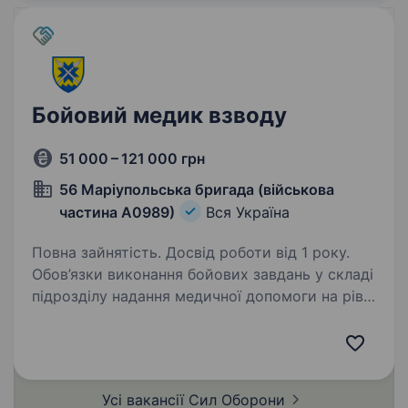
Бойовий медик взводу
51 000 – 121 000 грн
56 Маріупольська бригада (військова
частина А0989)
Вся Україна
Повна зайнятість. Досвід роботи від 1 року.
Обов’язки виконання бойових завдань у складі
підрозділу надання медичної допомоги на рівні
взводу батальйону евакуація поранених
до батальйонного медичного пункту медичний
супровід хворих військовослужбовців…
Усі вакансії Сил
Оборони