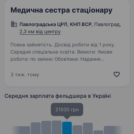
Медична сестра стаціонару
Павлоградська ЦРЛ, КНП ВСР
, Павлоград,
2,3 км від центру
Повна зайнятість. Досвід роботи від 1 року.
Середня спеціальна освіта. Вимоги: Умови
роботи: по змінно Обов’язки: Надання
долікарської медичної допомоги пацієнтам.
Виконання призначень лікаря. Проведення
3 тиж. тому
внутрішньом'язових, внутрішньовенних та
підшкірних ін'єкцій. Постановка…
Середня зарплата фельдшера
в Україні
21500 грн