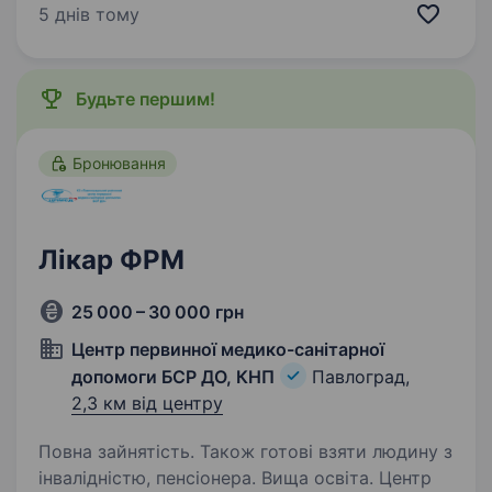
«Сонячний» запрошує на роботу медичну
5 днів тому
сестру. Ми пропонуємо : Безкоштовне
проживання у затишних кімнатах на території
санаторію. Безкоштовне триразове
Будьте першим!
харчування у нашій їдальні…
Бронювання
Лікар ФРМ
25 000 – 30 000 грн
Центр первинної медико-санітарної
допомоги БСР ДО, КНП
Павлоград,
2,3 км від центру
Повна зайнятість. Також готові взяти людину з
інвалідністю, пенсіонера. Вища освіта. Центр