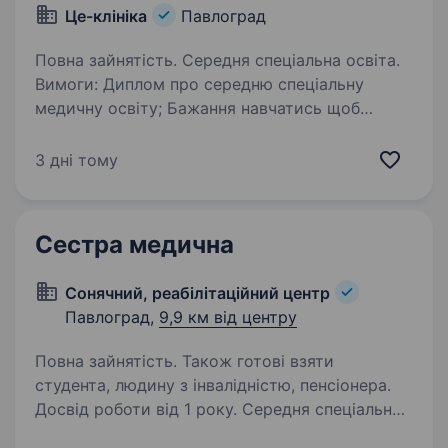
Це-клініка
Павлоград
Повна зайнятість. Середня спеціальна освіта.
Вимоги: Диплом про середню спеціальну
медичну освіту; Бажання навчатись щоб
отримати нову спеціалізацію; Вільно володіти
державною мовою; Стресостійкість
3 дні тому
та комунікативні навички;. Впевнений
користувач ПК;…
Сестра медична
Сонячний, реабілітаційний центр
Павлоград,
9,9 км від центру
Повна зайнятість. Також готові взяти
студента, людину з інвалідністю, пенсіонера.
Досвід роботи від 1 року. Середня спеціальна
освіта. Реабілітаційний центр «Санаторій