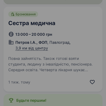
Бронювання
Сестра медична
13 000 – 20 000 грн
Петров І.А., ФОП
, Павлоград,
3,9 км від центру
Повна зайнятість. Також готові взяти
студента, людину з інвалідністю, пенсіонера.
Середня освіта. Четверта лікарня шукає
сестру медичну. Вимоги: середня медична
освіта. Досвід роботи не обов’язковий.
1 тиж. тому
Зарплата+премії. Гнучкий графік по змінам.
Будьте першим!