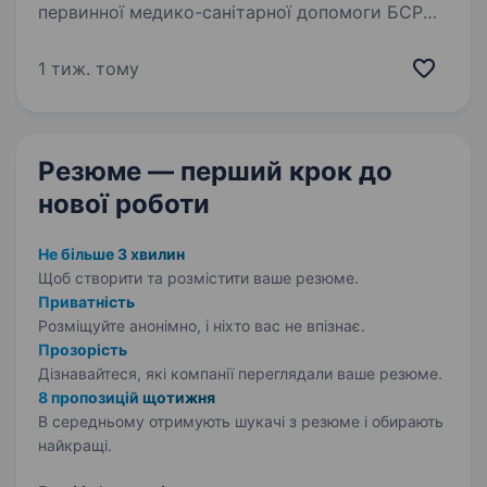
первинної медико-санітарної допомоги БСР
ДО, КНП у Троїцькому ценрі комплексної
реабілітації, Павлоградський район, запрошує
1 тиж. тому
на посаду лікаря ФРМ — це можливість
працювати та розвиватися у дружньому,
підтримуючому…
Резюме — перший крок
до
нової роботи
Не більше 3 хвилин
Щоб створити та розмістити ваше
резюме.
Приватність
Розміщуйте анонімно, і ніхто вас не впізнає.
Прозорість
Дізнавайтеся, які компанії переглядали ваше резюме.
8 пропозицій щотижня
В середньому отримують шукачі з резюме і обирають
найкращі.