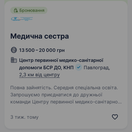
Бронювання
Медична сестра
13 500 – 20 000 грн
Центр первинної медико-санітарної
допомоги БСР ДО, КНП
Павлоград,
2,3 км від центру
Повна зайнятість. Середня спеціальна освіта.
Запрошуємо приєднатися до дружньої
команди Центру первинної медико-санітарної
допомоги БСР ДО, КНП в місті Павлоград.
Знання комп’ютера обов’язкове!!! Введенні
3 тиж. тому
медичної документації; Надання консультацій
та…