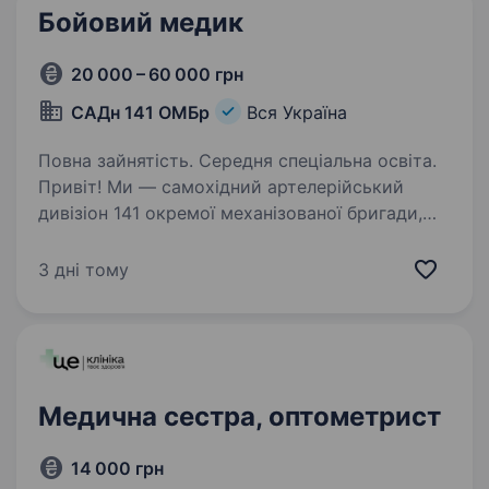
Бойовий медик
20 000 – 60 000 грн
САДн 141 ОМБр
Вся Україна
Повна зайнятість. Середня спеціальна освіта.
Привіт! Ми — самохідний артелерійський
дивізіон 141 окремої механізованої бригади,
молодий, але вже ефективний підрозділ, який
бореться за мир і безпеку України. Наше
3 дні тому
головне завдання — захищати наших людей і
країну,…
Медична сестра, оптометрист
14 000 грн