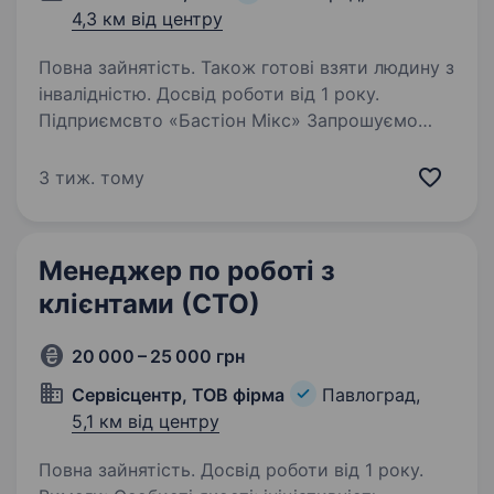
4,3 км від центру
Повна зайнятість. Також готові взяти людину з
інвалідністю. Досвід роботи від 1 року.
Підприємсвто «Бастіон Мікс» Запрошуємо
до нашої команди товарознавця.
Ми пропонуємо: можливість постійного
3 тиж. тому
професійного розвитку; роботу в Компанії,
що динамічно розвивається; повний
соціальний пакет. комфортні…
Менеджер по роботі з
клієнтами (СТО)
20 000 – 25 000 грн
Сервісцентр, ТОВ фірма
Павлоград,
5,1 км від центру
Повна зайнятість. Досвід роботи від 1 року.