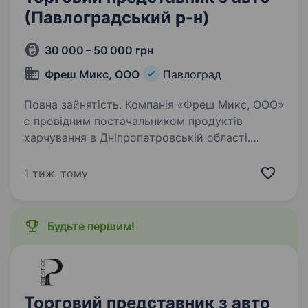
(Павлоградський р-н)
30 000 – 50 000 грн
Фреш Микс, ООО
Павлоград
Повна зайнятість. Компанія «Фреш Микс, ООО»
є провідним постачальником продуктів
харчування в Дніпропетровській області.
Ми спеціалізуємося на оптовому
та роздрібному розподілі якісних продуктів
1 тиж. тому
харчування. Наша компанія прагне
задовольнити…
Будьте першим!
Торговий представник з авто