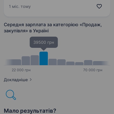
Всебічна допомога клієнтам у процесі пошуку,
1 міс. тому
підбору, купівлі…
Середня зарплата за категорією «Продаж,
закупівля»
в Україні
39500 грн
22 000 грн
70 000 грн
Докладніше
Мало результатів?