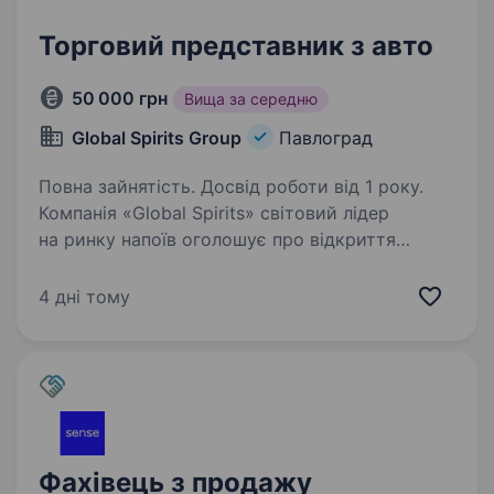
Торговий представник з авто
50 000 грн
Вища за середню
Global Spirits Group
Павлоград
Повна зайнятість. Досвід роботи від 1 року.
Компанія «Global Spirits» світовий лідер
на ринку напоїв оголошує про відкриття
вакансії торговий представник. Обов’язки:
Відвідування клієнтів, презентація та продаж
4 дні тому
продукції компанії. Реалізація новинок
та розширення…
Фахівець з продажу