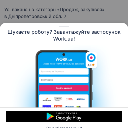
Усі вакансії в категорії «Продаж, закупівля»
в Дніпропетровській обл.
Шукаєте роботу? Завантажуйте застосунок
Work.ua!
Українська
Ресурси
Контакти
Про нас
Кар’єра
Новини Work.ua
Допомога
Умови використання
Роботодавцю