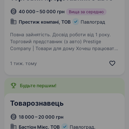
40 000 – 50 000 грн
Вища за середню
Престиж компанi, ТОВ
Павлоград
Повна зайнятість. Досвід роботи від 1 року.
Торговий представник (з авто) Prestige
Company | Товари для дому Хочеш працювати
в стабільній компанії з досвідом понад 16
років на ринку? Приєднуйся до Prestige
1 тиж. тому
Company — ми шукаємо цілеспрямованого
менеджера з власним…
Будьте першим!
Товарознавець
18 000 – 20 000 грн
Бастіон Мікс, ТОВ
Павлоград,