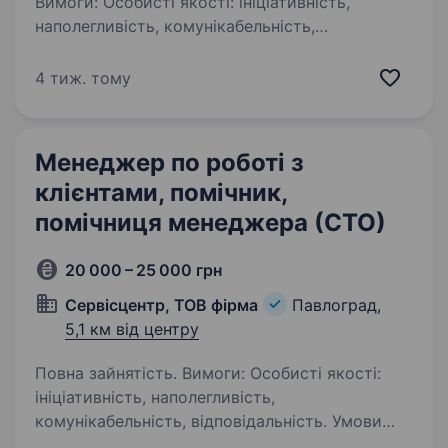
Вимоги: Особисті якості: ініціативність,
наполегливість, комунікабельність,
відповідальність. Обов’язкова вимога: базові
знання будови автомобіля та його основних
4 тиж. тому
систем. Умови праці: Офіційне
працевлаштування…
Менеджер по роботі з
клієнтами, помічник,
помічниця менеджера (СТО)
20 000 – 25 000 грн
Сервісцентр, ТОВ фірма
Павлоград,
5,1 км від центру
Повна зайнятість. Вимоги: Особисті якості:
ініціативність, наполегливість,
комунікабельність, відповідальність. Умови
праці: Офіційне працевлаштування. Обов’язки: