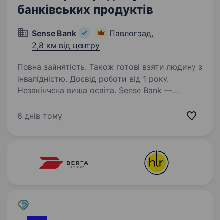
банківських продуктів
Sense Bank
Павлоград,
2,8 км від центру
Повна зайнятість. Також готові взяти людину з
інвалідністю. Досвід роботи від 1 року.
Незакінчена вища освіта. Sense Bank —
це державний банк з 30 роками історії. За цей
час ми стали не просто місцем для роботи,
6 днів тому
а спільнотою з 4000 людей, де кожен
присвячений місії — створювати сенси, щоб
здійснювались мрії українців. Шукаємо…