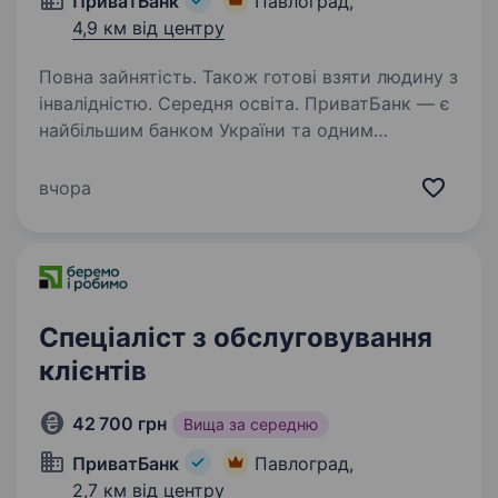
ПриватБанк
Павлоград,
4,9 км від центру
Повна зайнятість. Також готові взяти людину з
інвалідністю. Середня освіта. ПриватБанк — є
найбільшим банком України та одним
з найбільш інноваційних банків світу. Займає
лідуючі позиції за всіма фінансовими
вчора
показниками в галузі та складає близько
чверті всієї банківської системи країни…
Спеціаліст з обслуговування
клієнтів
42 700 грн
Вища за середню
ПриватБанк
Павлоград,
2,7 км від центру