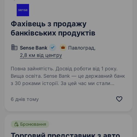
Фахівець з продажу
банківських продуктів
Sense Bank
Павлоград,
2,8 км від центру
Повна зайнятість. Досвід роботи від 1 року.
Вища освіта. Sense Bank — це державний банк
з 30 роками історії. За цей час ми стали
не просто місцем для роботи, а спільнотою
з 4000 людей, де кожен присвячений місії —
6 днів тому
створювати сенси, щоб здійснювались мрії
українців. Шукаємо…
Бронювання
Торговий представник з авто