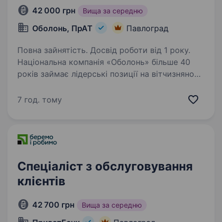
42 000 грн
Вища за середню
Оболонь, ПрАТ
Павлоград
Повна зайнятість. Досвід роботи від 1 року.
Національна компанія «Оболонь» більше 40
років займає лідерські позиції на вітчизняному
ринку пива та напоїв. Наразі ми є всесвітньо
відомим брендом. Люди на п’яти континентах
7 год. тому
асоціюють «Оболонь» з українським пивом…
Спеціаліст з обслуговування
клієнтів
42 700 грн
Вища за середню