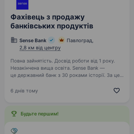
Фахівець з продажу
банківських продуктів
Sense Bank
Павлоград,
2,8 км від центру
Повна зайнятість. Досвід роботи від 1 року.
Незакінчена вища освіта. Sense Bank —
це державний банк з 30 роками історії. За цей
час ми стали не просто місцем для роботи,
а спільнотою з 4000 людей, де кожен
6 днів тому
присвячений місії — створювати сенси, щоб
здійснювались мрії українців. Шукаємо…
Будьте першим!