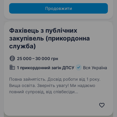
Продовжити
Фахівець з публічних
закупівель (прикордонна
служба)
25 000 – 30 000 грн
1 прикордонний загін ДПСУ
Вся Україна
Повна зайнятість. Досвід роботи від 1 року.
Вища освіта. Зверніть увагу! Ми надаємо
повний супровід, від співбесіди
(за необхідністю — виїжджаємо до кандидата)
до прибуття у частину. Переведення чинних
військовослужбовців НЕ передбачено.
ПОСАДА НЕ ПЕРЕДБАЧАЄ УЧАСТЬ