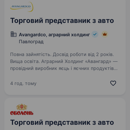
Торговий представник з авто
Avangardco, аграрний холдинг
Павлоград
Повна зайнятість. Досвід роботи від 2 років.
Вища освіта. Аграрний Холдинг «Авангард» —
провідний виробник яєць і яєчних продуктів
в Україні. Ми — лідери ринку з сучасними
технологіями, великим виробництвом і
4 год. тому
стабільною командою. Запрошуємо у свою
команду торгового представника…
Торговий представник з авто