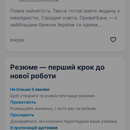
Повна зайнятість. Також готові взяти людину з
інвалідністю. Середня освіта. ПриватБанк — є
найбільшим банком України та одним
з найбільш інноваційних банків світу. Займає
лідуючі позиції за всіма фінансовими
вчора
показниками в галузі та складає близько
чверті всієї банківської системи країни…
Резюме — перший крок
до
нової роботи
Не більше 3 хвилин
Щоб створити та розмістити ваше
резюме.
Приватність
Розміщуйте анонімно, і ніхто вас не впізнає.
Прозорість
Дізнавайтеся, які компанії переглядали ваше резюме.
8 пропозицій щотижня