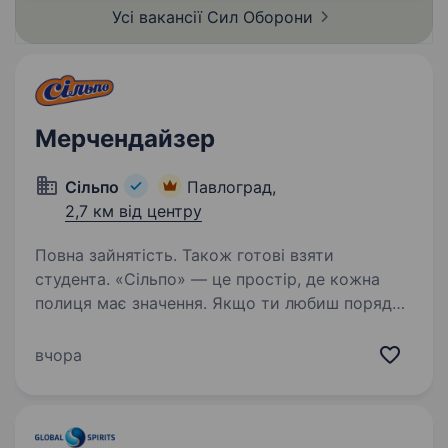
Усі вакансії Сил
Оборони
У БОЙОВИХ…
Мерчендайзер
Сільпо
Павлоград,
2,7 км від центру
Повна зайнятість. Також готові взяти
студента. «Сільпо» — це простір, де кожна
полиця має значення. Якщо ти любиш порядок
і бачиш красу в деталях — приєднуйся.
Що потрібно робити Викладати товар
вчора
відповідно до стандартів компанії Стежити
за наявністю та зовнішнім…