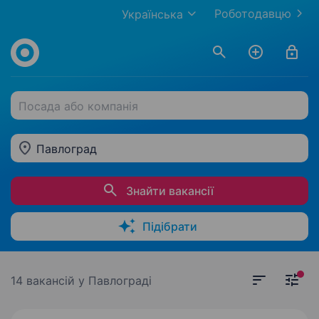
Роботодавцю
Українська
Посада або компанія
Павлоград
Знайти вакансії
Підібрати
14 вакансій
у Павлограді