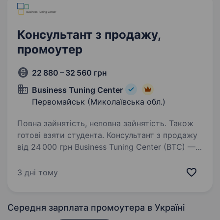
Консультант з продажу,
промоутер
22 880 – 32 560 грн
Business Tuning Center
Первомайськ (Миколаївська обл.)
Повна зайнятість, неповна зайнятість. Також
готові взяти студента. Консультант з продажу
від 24 000 грн Business Tuning Center (BTC) —
одна з провідних агенцій маркетингових
комунікацій в Україні з понад 20-річним
3 дні тому
досвідом. Ми реалізуємо масштабні проєкти
для міжнародних брендів,…
Середня зарплата промоутера
в Україні