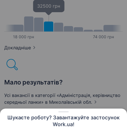
32500 грн
18 000 грн
74 000 грн
Докладніше
Мало результатів?
Усі вакансії в категорії «Адмiнiстрацiя, керівництво
середньої ланки»
в Миколаївській обл.
Шукаєте роботу? Завантажуйте застосунок
Work.ua!