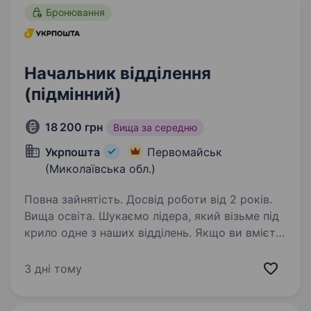
Бронювання
Начальник відділення
(підмінний)
18 200 грн
Вища за середню
Укрпошта
Первомайськ
(Миколаївська обл.)
Повна зайнятість. Досвід роботи від 2 років.
Вища освіта. Шукаємо лідера, який візьме під
крило одне з наших відділень. Якщо ви вмієте
драйвити команду та професійно працювати
з клієнтами — ми чекаємо саме на вас. Ваша
3 дні тому
роль у команді: Керувати роботою відділення
та виконувати…