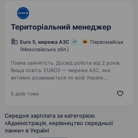
структурах є перевагою. Обов’язки:…
Територіальний менеджер
Euro 5, мережа АЗС
Первомайськ
(Миколаївська обл.)
Повна зайнятість. Досвід роботи від 2 років.
Вища освіта. EURO5 — мережа АЗС, яка
активно розвивається по всій Україні.
Ми шукаємо сильного менеджера, який візьме
під контроль роботу станції у Південному
6 днів тому
регіоні та забезпечить їх стабільний розвиток.
Якщо ти людина результату,…
Середня зарплата за категорією
«Адмiнiстрацiя, керівництво середньої
ланки»
в Україні