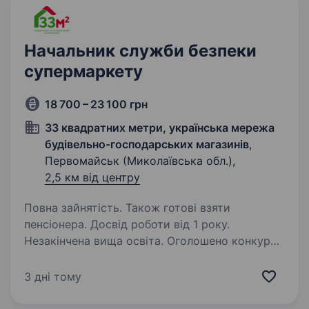
Начальник служби безпеки
супермаркету
18 700 – 23 100 грн
33 квадратних метри, українська мережа
будівельно-господарських магазинів
,
Первомайськ (Миколаївська обл.),
2,5 км від центру
Повна зайнятість. Також готові взяти
пенсіонера. Досвід роботи від 1 року.
Незакінчена вища освіта. Оголошено конкурс
на заміщення вакантної посади Начальника
служби безпеки супермаркету. Вимоги:
3 дні тому
Навички оперативно-розшукової роботи;
Служба в ОВС, МВС або інших силових