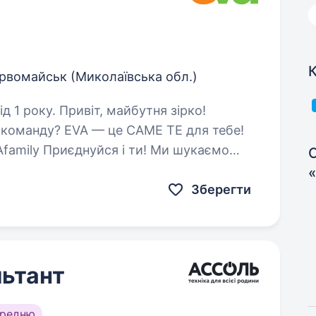
К
рвомайськ (Миколаївська обл.)
майбутня зірко!
у команду? EVA — це САМЕ ТЕ для тебе!
y Приєднуйся і ти! Ми шукаємо
С
 поділитися пристрастю…
Зберегти
ьтант
ередню