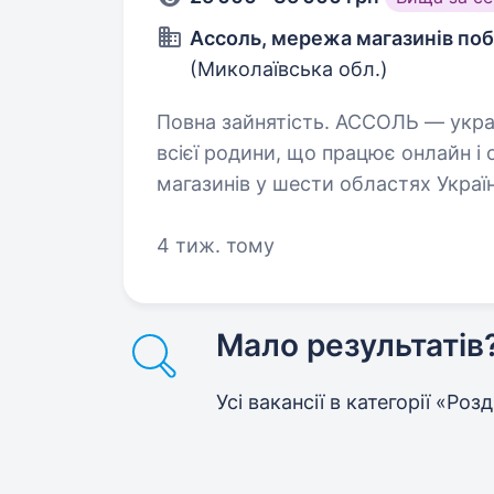
Ассоль, мережа магазинів поб
(Миколаївська обл.)
Повна зайнятість. АССОЛЬ — українська мережа магазинів техніки для
всієї родини, що працює онлайн і 
магазинів у шести областях Україн
ціни. Наша команда — це експерт
4 тиж. тому
Мало результатів
Усі вакансії в категорії «Роз