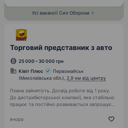
до деталей, дисциплінованість дотримання
вимог…
Усі вакансії Сил
Оборони
Торговий представник з авто
25 000 – 30 000 грн
Ківіт Плюс
Первомайськ
(Миколаївська обл.),
2,9 км від центру
Повна зайнятість. Досвід роботи від 1 року.
До дистрибюторської компанії, яка стабільно
працює та постійно розвивається запрошуємо
Торгового Представника з авто. Графік роботи
з пн-пт з 08:00−17:00 Компенсація палива
вчора
та амортизації авто Дружній колектив