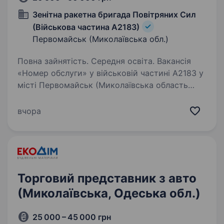
Зенітна ракетна бригада Повітряних Сил
(Військова частина А2183)
Первомайськ (Миколаївська обл.)
Повна зайнятість. Середня освіта. Вакансія
«Номер обслуги» у військовій частині А2183 у
місті Первомайськ (Миколаївська область
Вимоги: Середня освіта. Відсутність
судимостей. Відповідальність
вчора
та організованість. Здатність працювати
в команді…
Торговий представник з авто
(Миколаївська, Одеська обл.)
25 000 – 45 000 грн