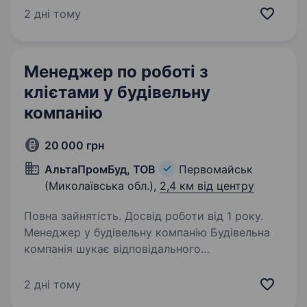
бореться за мир і безпеку України. Наше
2 дні тому
головне завдання — захищати наших людей і
країну,…
Менеджер по роботі з
клієтами у будівельну
компанію
20 000 грн
АльтаПромБуд, ТОВ
Первомайськ
(Миколаївська обл.),
2,4 км від центру
Повна зайнятість. Досвід роботи від 1 року.
Менеджер у будівельну компанію Будівельна
компанія шукає відповідального
та організованого менеджера на постійну
роботу в місті Первомайськ. Нам потрібен
2 дні тому
не просто менеджер з продажу, а спеціаліст,