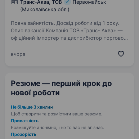
Транс-Аква, ТОВ
Первомайськ
(Миколаївська обл.)
Повна зайнятість. Досвід роботи від 1 року.
Опис вакансії Компанія ТОВ «Транс- Аква» —
офіційний імпортер та дистриб’ютор торгової
марки Borjomi в Україні, запрошує до своєї
команди Торгового представника (авто
вчора
обов’язкове). Основні обов’язки: Просування…
Резюме — перший крок
до
нової роботи
Не більше 3 хвилин
Щоб створити та розмістити ваше
резюме.
Приватність
Розміщуйте анонімно, і ніхто вас не впізнає.
Прозорість