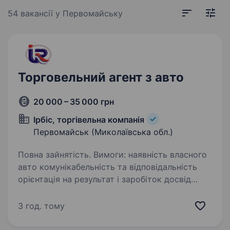
54 вакансії
у Первомайську
Торговельний агент з авто
20 000 – 35 000 грн
Ірбіс, торгівельна компанія
Первомайськ (Миколаївська обл.)
Повна зайнятість. Вимоги: наявність власного
авто комунікабельність та відповідальність
орієнтація на результат і заробіток досвід
роботи — бажаний, але не обов’язковий
Обов’язки: Відвідування торгових точок
3 год. тому
у Миколаївській…