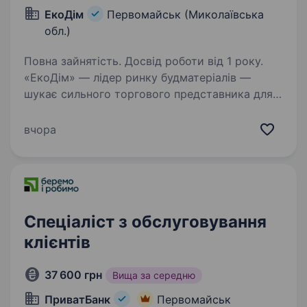
ЕкоДім
Первомайськ (Миколаївська
обл.)
Повна зайнятість. Досвід роботи від 1 року.
«ЕкоДім» — лідер ринку будматеріалів —
шукає сильного торгового представника для
роботи по Миколаївській та Одеській
областях. Що по грошах: 25 000 — 45 000 грн і
вчора
вище усе залежить тільки від тебе (без
«стелі»)…
Спеціаліст з обслуговування
клієнтів
37 600 грн
Вища за середню
ПриватБанк
Первомайськ