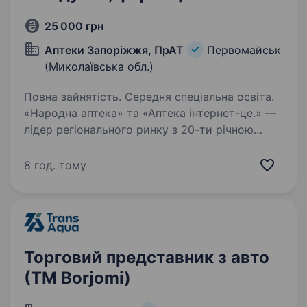
25 000 грн
Аптеки Запоріжжя, ПрАТ
Первомайськ
(Миколаївська обл.)
Повна зайнятість. Середня спеціальна освіта.
«Народна аптека» та «Аптека інтернет-це.» —
лідер регіонального ринку з 20-ти річною
історією успішної діяльності. Ми працюємо
на території м. Запоріжжя, Запорізької,
8 год. тому
Дніпропетровської областей, м.
Кропивницький,…
Торговий представник з авто
(ТМ Borjomi)