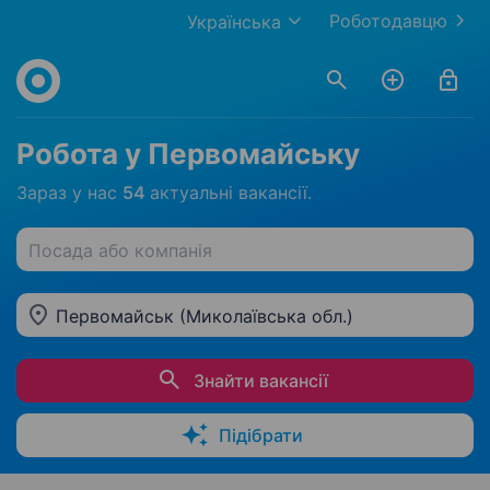
Роботодавцю
Українська
Робота у Первомайську
Зараз у нас
54
актуальні вакансії.
Посада або компанія
Первомайськ (Миколаївська обл.)
Знайти вакансії
Підібрати