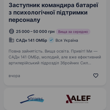
Заступник командира батареї
з психологічної підтримки
персоналу
25 000 – 50 000 грн
Вища за середню
САДн 141 ОМБр
Вся Україна
Повна зайнятість. Вища освіта. Привіт! Ми —
САДн 141 ОМБр, молодий, але вже ефективний
артилерійський підрозділ Збройних Сил
України. Наша місія — знищувати ворога
найсучаснішими методами, підтримуючи один
вчора
одного та цінуючи кожне життя.
Ми прагнемо…