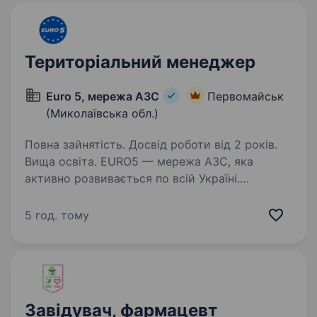
Територіальний менеджер
Euro 5, мережа АЗС
Первомайськ
(Миколаївська обл.)
Повна зайнятість. Досвід роботи від 2 років.
Вища освіта. EURO5 — мережа АЗС, яка
активно розвивається по всій Україні.
Ми шукаємо сильного менеджера, який візьме
під контроль роботу станції у Південному
5 год. тому
регіоні та забезпечить їх стабільний розвиток.
Якщо ти людина результату,…
Завідувач, фармацевт