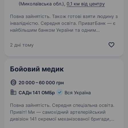
(Миколаївська обл.),
0,1 км від центру
Повна зайнятість. Також готові взяти людину з
інвалідністю. Середня освіта. ПриватБанк — є
найбільшим банком України та одним
з найбільш інноваційних банків світу. Займає
лідуючі позиції за всіма фінансовими
2 дні тому
показниками в галузі та складає близько
чверті всієї банківської системи країни…
Бойовий медик
20 000 – 60 000 грн
САДн 141 ОМБр
Вся Україна
Повна зайнятість. Середня спеціальна освіта.
Привіт! Ми — самохідний артелерійський
дивізіон 141 окремої механізованої бригади,
молодий, але вже ефективний підрозділ, який