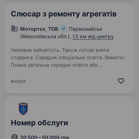
Слюсар з ремонту агрегатів
Мотортєх, ТОВ
Первомайськ
(Миколаївська обл.),
1,5 км від центру
Неповна зайнятість. Також готові взяти
студента. Середня спеціальна освіта. Вимоги:
Повна загальна середня освіта або
професійно- технічна. Для
військовозобов'язаних та призовників —
вчора
обов’язково мати витяг з Резерв+ чи
військово-обліковий документ Умови роботи:
Оптимальні умови Строковий…
Номер обслуги
20 500 – 50 000 грн