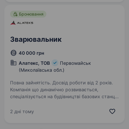
який розуміє…
Бронювання
Зварювальник
40 000 грн
Алатекс, ТОВ
Первомайськ
(Миколаївська обл.)
Повна зайнятість. Досвід роботи від 2 років.
Компанія що динамічно розвивається,
спеціалізується на будівництві базових станцій
операторів мобільного зв’язку, розробці,
проектуванні та наданні послуг
2 дні тому
з металообробки, запрошує до своєї команди
Зварювальника…