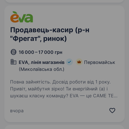
Обов`язки:…
Продавець-касир (р-н
"Фрегат", ринок)
16 000 – 17 000 грн
EVA, лінія магазинів
Первомайськ
(Миколаївська обл.)
Повна зайнятість. Досвід роботи від 1 року.
Привіт, майбутня зірко! Ти енергійний (а) і
шукаєш класну команду? EVA — це САМЕ ТЕ
для тебе! 14 тис. дівчат і хлопців ВЖЕ в
#EVAfamily Приєднуйся і ти! Ми шукаємо
вчора
продавця-касира, що готовий (а) поділитися
пристрастю…