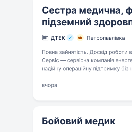
Сестра медична, 
підземний здоров
ДТЕК
Петропавлівка
Повна зайнятість. Досвід роботи від
Сервіс — сервісна компанія енерг
надійну операційну підтримку бі
комфортне, ефективне та безпечн
співробітників…
вчора
Бойовий медик