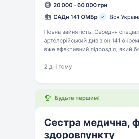
20 000 – 60 000 грн
САДн 141 ОМБр
Вся Україн
Повна зайнятість. Середня спеціальна освіта. Привіт
артелерійський дивізіон 141 окрем
вже ефективний підрозділ, який б
головне завдання — захищати наш
2 дні тому
Будьте першим!
Сестра медична, 
здоровпункту