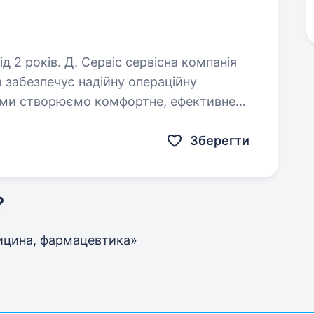
сервісна компанія
 забезпечує надійну операційну
я ми створюємо комфортне, ефективне
ти тисяч співробітників…
Зберегти
?
едицина, фармацевтика»