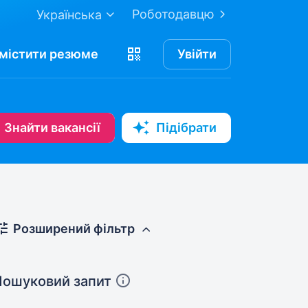
Роботодавцю
Українська
містити
резюме
Увійти
Знайти вакансії
Підібрати
Розширений фільтр
Пошуковий запит