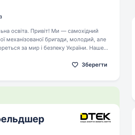
а
! Ми — самохідний
ої механізованої бригади, молодий, але
ореться за мир і безпеку України. Наше
их людей і країну,…
Зберегти
фельдшер