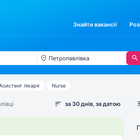
Знайти
вакансії
Роз
Асистент лікаря
Nurse
лівці
за 30 днів, за датою