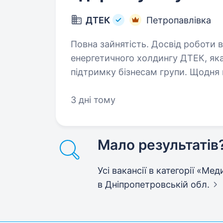
ДТЕК
Петропавлівка
Повна зайнятість. Досвід роботи від 2 років. Д. Сервіс 
енергетичного холдингу ДТЕК, яка
підтримку бізнесам групи. Щодн
та безпечне середовище для робо
3 дні тому
Мало результатів
Усі вакансії в категорії «М
в Дніпропетровській обл.