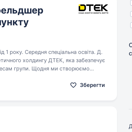
фельдшер
пункту
 1 року. Середня спеціальна освіта. Д.
етичного холдингу ДТЕК, яка забезпечує
знесам групи. Щодня ми створюємо
е середовище для роботи тисяч
Зберегти
Д