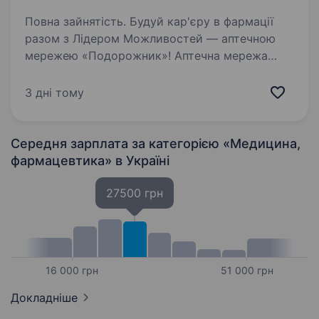
Повна зайнятість. Будуй кар'єру в фармації
разом з Лідером Можливостей — аптечною
мережею «Подорожник»! Аптечна мережа
«Подорожник» — це найбільша мережа аптек
в Україні, що об'єднує понад 2000 аптек і
3 дні тому
тисячі професіоналів, які щодня…
Середня зарплата за категорією «Медицина,
фармацевтика»
в Україні
27500 грн
16 000 грн
51 000 грн
Докладніше