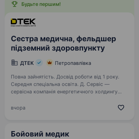
Будьте першим!
Сестра медична, фельдшер
підземний здоровпункту
ДТЕК
Петропавлівка
Повна зайнятість. Досвід роботи від 1 року.
Середня спеціальна освіта. Д. Сервіс —
сервісна компанія енергетичного холдингу
ДТЕК, яка забезпечує надійну операційну
підтримку бізнесам групи. Щодня
вчора
ми створюємо комфортне, ефективне
та безпечне середовище для роботи тисяч
співробітників…
Бойовий медик