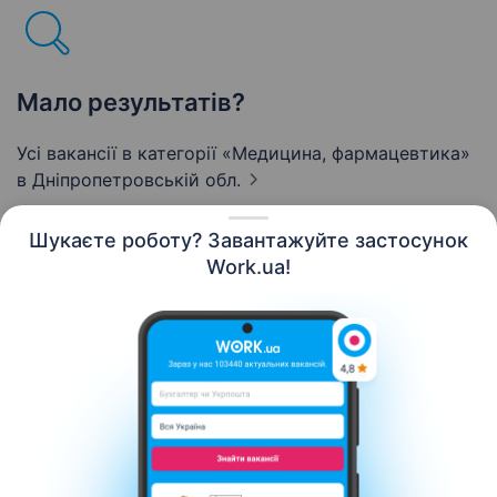
Мало результатів?
Усі вакансії в категорії «Медицина, фармацевтика»
в Дніпропетровській обл.
Шукаєте роботу? Завантажуйте застосунок
Work.ua!
Українська
Ресурси
Контакти
Про нас
Кар’єра