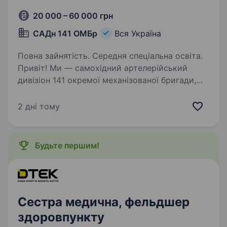
20 000 – 60 000 грн
САДн 141 ОМБр
Вся Україна
Повна зайнятість. Середня спеціальна освіта.
Привіт! Ми — самохідний артелерійський
дивізіон 141 окремої механізованої бригади,
молодий, але вже ефективний підрозділ, який
бореться за мир і безпеку України. Наше
2 дні тому
головне завдання — захищати наших людей і
країну,…
Будьте першим!
Сестра медична, фельдшер
здоровпункту