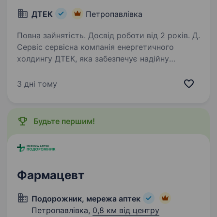
ДТЕК
Петропавлівка
Повна зайнятість. Досвід роботи від 2 років. Д.
Сервіс сервісна компанія енергетичного
холдингу ДТЕК, яка забезпечує надійну
операційну підтримку бізнесам групи. Щодня
ми створюємо комфортне, ефективне
3 дні тому
та безпечне середовище для роботи тисяч
співробітників…
Будьте першим!
Фармацевт
Подорожник, мережа аптек
Петропавлівка,
0,8 км від центру