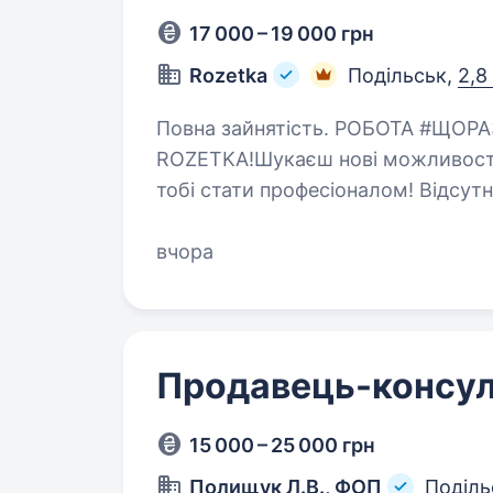
17 000 – 19 000 грн
Rozetka
Подільськ,
2,8
Повна зайнятість. РОБОТА #ЩОРАЗУ ПОРУЧ — РОЗПОЧНИ КАР'ЄРУ З
ROZETKA!Шукаєш нові можливості
тобі стати професіоналом! Відсут
ти будеш займатися: Ви
вчора
Продавець-консул
15 000 – 25 000 грн
Полищук Л.В., ФОП
Поділь