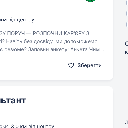
 км від центру
? Навіть без досвіду, ми допоможемо
нє резюме? Заповни анкету: Анкета Чим
давати замовлення…
Зберегти
ьтант
Д
ськ,
3,0 км від центру