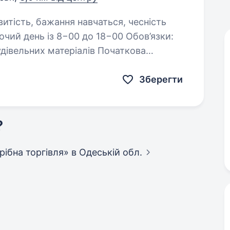
консультація клієнтів у магазині будівельних матеріалів Початкова…
Зберегти
?
дрібна торгівля»
в Одеській обл.