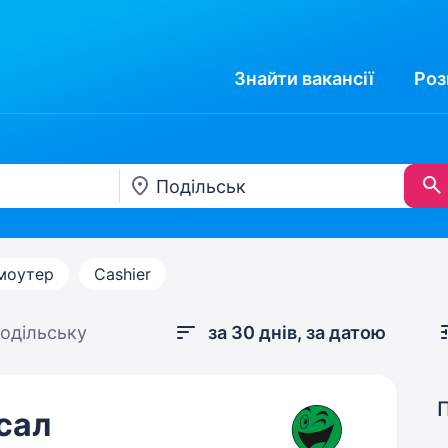
Знайти
вакансії
Роз
моутер
Cashier
одільську
за 30 днів, за датою
сал