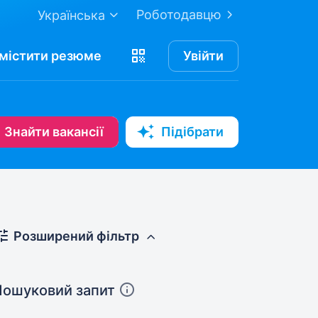
Роботодавцю
Українська
містити
резюме
Увійти
Знайти вакансії
Підібрати
Розширений фільтр
Пошуковий запит