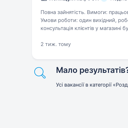
Повна зайнятість. Вимоги: працьовитість, бажання навчаться, чесність
Умови роботи: один вихідний, робочий день із 8−00 до 18−00 Обов’язки:
2 тиж. тому
Мало результатів
Усі вакансії в категорії «Роз