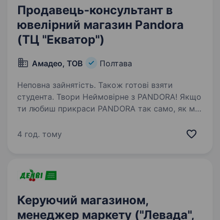
Продавець-консультант в
ювелірний магазин Pandora
(ТЦ "Екватор")
Амадео, ТОВ
Полтава
Неповна зайнятість. Також готові взяти
студента. Твори Неймовірне з PANDORA! Якщо
ти любиш прикраси PANDORA так само, як ми,
тоді ти точно за адресою! Стань
персональним ювелірним стилістом для наших
4 год. тому
клієнтів.Вони довірятимуть тобі найцінніше —
свої історії…
Керуючий магазином,
менеджер маркету ("Левада",