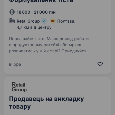
18 800 – 21 000 грн
RetailGroup
Полтава,
4,7 км від центру
Повна зайнятість. Маєш досвід роботи
в продуктовому ритейлі або мрієш
розвиватись у цій сфері? Приєднуйся
до команди досвідчених фахівців, які люблять
свою роботу, горять ідеєю, реалізовують
вчора
цікаві проєкти та із задоволенням діляться…
Продавець на викладку
товару