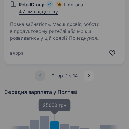
RetailGroup
Полтава,
4,7 км від центру
Повна зайнятість. Маєш досвід роботи
в продуктовому ритейлі або мрієш
розвиватись у цій сфері? Приєднуйся
до команди досвідчених фахівців, які люблять
свою роботу, горять ідеєю, реалізовують
вчора
цікаві проєкти та із задоволенням діляться…
Стор. 1 з 14
Середня зарплата
у Полтаві
25000 грн