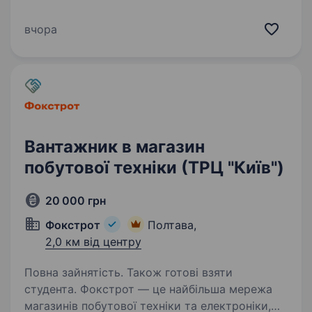
Вмієш розповісти по догляду краще за інших?
Чекаємо в команді EVAfamily! Вимоги: Досвід
вчора
роботи на посаді консультанта у сфері краси…
Вантажник в магазин
побутової техніки (ТРЦ "Київ")
20 000 грн
Фокстрот
Полтава,
2,0 км від центру
Повна зайнятість. Також готові взяти
студента. Фокстрот — це найбільша мережа
магазинів побутової техніки та електроніки,