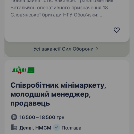
Повна зайнятість. Вакансія: Гранатометник
Батальйон оперативного призначення 18
Слов’янської бригади НГУ Обов’язки:
Виконання завдань з відсічі збройної агресії
рф проти України Ефективне використання
гранатометної зброї Забезпечення…
Усі вакансії Сил
Оборони
Співробітник мінімаркету,
молодший менеджер,
продавець
16 500 – 18 500 грн
Делві, НМСМ
Полтава