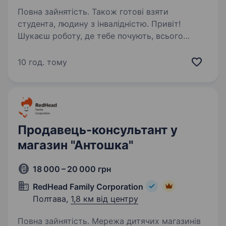
Повна зайнятість. Також готові взяти
студента, людину з інвалідністю. Привіт!
Шукаєш роботу, де тебе почують, всього
навчать і не завантажать купою обов’язків
великих супермаркетів? Ми — мережа
10 год. тому
маркетів «Делві», і ми шукаємо людей, які
стануть серцем наших затишних маркетів.
Оскільки…
Продавець-консультант у
магазин "Антошка"
18 000 – 20 000 грн
RedHead Family Corporation
Полтава,
1,8 км від центру
Повна зайнятість. Мережа дитячих магазинів