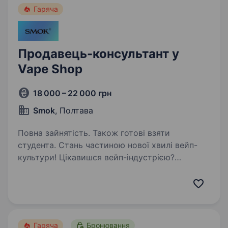
Гаряча
Продавець-консультант у
Vape Shop
18 000 – 22 000 грн
Smok
, Полтава
Повна зайнятість. Також готові взяти
студента. Стань частиною нової хвилі вейп-
культури! Цікавишся вейп-індустрією?
Відчуваєш потяг до спілкування з людьми?
Отримай трендову професію з гідним доходом
вже сьогодні! Smok — це спеціалізований
магазин з продажу…
Гаряча
Бронювання