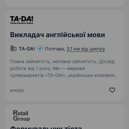
https://telegram.me/Avrora_HC_bot Запрошуємо
в команду продавця (-чиню)Запрошуємо
в команду продавця…
Викладач англійської мови
TA-DA!
Полтава,
3,1 км від центру
Повна зайнятість, неповна зайнятість. Досвід
роботи від 1 року. Ми — мережа
супермаркетів «TA-DA!», українська компанія,
що здійснює роздрібну торгівлю по всій
Україні. Невпинно рухатись уперед — це наш
вчора
стиль життя. У зв’язку з активним ростом і
розвитком мережі ми посилюємо…
Формувальник тіста