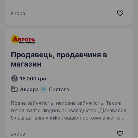
яка розвиває Україну та допомагає їй
рухатися вперед до Перемоги. Фокстрот
вчора
— це спільнота людей, які змінюють майбутнє
та створюють нові…
Продавець, продавчиня в
магазин
16 000 грн
Аврора
Полтава
Повна зайнятість, неповна зайнятість. Також
готові взяти людину з інвалідністю. Дізнавайся
більш детальну інформацію про компанію та
відгукуйся на вакансії за посиланням:
robota.avrora.ua
вчора