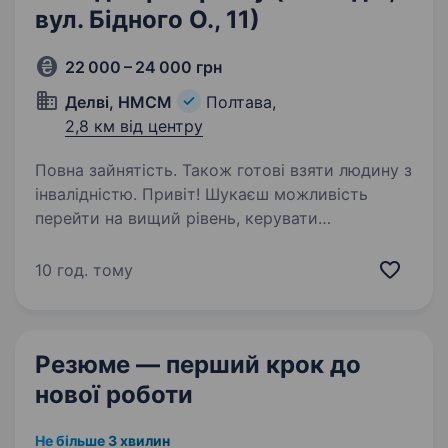
вул. Бідного О., 11)
22 000 – 24 000 грн
Делві, НМСМ
Полтава,
2,8 км від центру
Повна зайнятість. Також готові взяти людину з
інвалідністю. Привіт! Шукаєш можливість
перейти на вищий рівень, керувати
процесами, але боїшся потонути в обсягах
завдань великих супермаркетів? Або,
10 год. тому
можливо, Ти маєш крутий досвід у торгівлі й
відчуваєш, що вже готовий (а)…
Резюме — перший крок
до
нової роботи
Не більше 3 хвилин