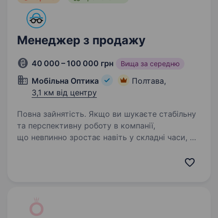
Менеджер з продажу
40 000 – 100 000 грн
Вища за середню
Мобільна Оптика
Полтава,
3,1 км від центру
Повна зайнятість. Якщо ви шукаєте стабільну
та перспективну роботу в компанії,
що невпинно зростає навіть у складні часи, —
запрошуємо до команди «Мобільна оптика»!
Ми перша в Україні виїзна оптика, яка
допомагає людям бачити краще:…