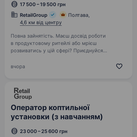
17 500 – 19 500 грн
RetailGroup
Полтава,
4,6 км від центру
Повна зайнятість. Маєш досвід роботи
в продуктовому ритейлі або мрієш
розвиватись у цій сфері? Приєднуйся
до команди досвідчених фахівців, які люблять
свою роботу, горять ідеєю, реалізовують
вчора
цікаві проєкти та із задоволенням діляться…
Оператор коптильної
установки (з навчанням)
23 000 – 25 600 грн