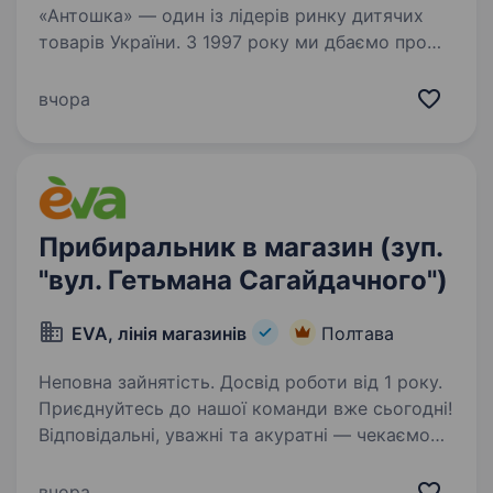
«Антошка» — один із лідерів ринку дитячих
товарів України. З 1997 року ми дбаємо про
дітей, надаючи кращі товари, послуги
та емоції. «Антошка» — перший дитячий
вчора
магазин в Україні, в якому…
Прибиральник в магазин (зуп.
"вул. Гетьмана Сагайдачного")
EVA, лінія магазинів
Полтава
Неповна зайнятість. Досвід роботи від 1 року.
Приєднуйтесь до нашої команди вже сьогодні!
Відповідальні, уважні та акуратні — чекаємо
саме на вас! Що ми пропонуємо: Стабільна
зарплата Робота поруч з місцем проживання
вчора