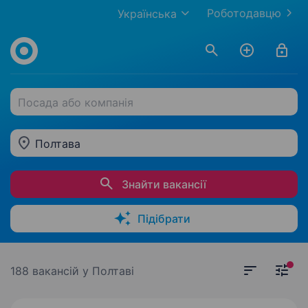
Роботодавцю
Українська
Посада або компанія
Полтава
Знайти вакансії
Підібрати
188 вакансій
у Полтаві