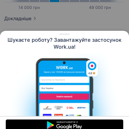
14 000 грн
49 000 грн
Докладніше
Шукаєте роботу? Завантажуйте застосунок
Work.ua!
Українська
Ресурси
Контакти
Про нас
Кар’єра
Новини Work.ua
Допомога
Умови використання
Роботодавцю