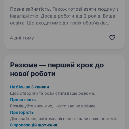
Повна зайнятість. Також готові взяти людину з
інвалідністю. Досвід роботи від 2 років. Вища
освіта. Що входитиме до твоїх обов’язків:
Повне керівництво будівельними проєктами —
від планування до здачі об'єкта
4 дні тому
в експлуатацію. Пошук, координація роботи
команд та підрядників, забезпечення
дотримання термінів…
Резюме — перший крок
до
нової роботи
Не більше 3 хвилин
Щоб створити та розмістити ваше
резюме.
Приватність
Розміщуйте анонімно, і ніхто вас не впізнає.
Прозорість
Дізнавайтеся, які компанії переглядали ваше резюме.
8 пропозицій щотижня