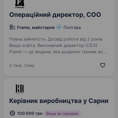
Операційний директор, COO
Frame, майстерня
Полтава
Повна зайнятість. Досвід роботи від 2 років.
Вища освіта. Виконавчий директор (CEO)
Frame — це людина, яка щоденно тримає всю
майстерню разом. Він/вона приймає
операційні рішення, веде команду через
2 тиж. тому
виклики і відповідає за результат. Це не
«менеджерська» посада в офісному…
Керівник виробництва у Сарни
100 000 грн
Вища за середню