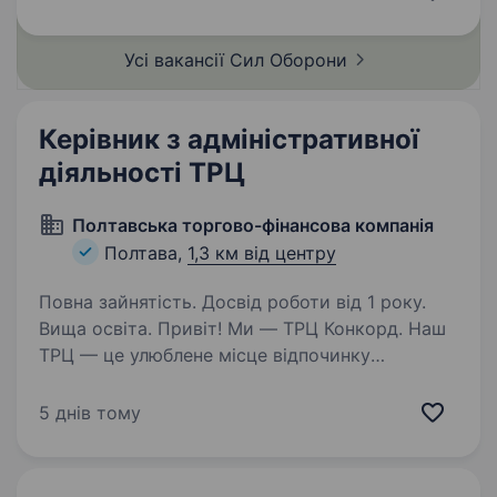
підготовка звітів, донесень участь
у плануванні та проведенні операцій
Усі вакансії Сил
Оборони
та бойових…
Керівник з адміністративної
діяльності ТРЦ
Полтавська торгово-фінансова компанія
Полтава,
1,3 км від центру
Повна зайнятість. Досвід роботи від 1 року.
Вища освіта. Привіт! Ми — ТРЦ Конкорд. Наш
ТРЦ — це улюблене місце відпочинку
та шопінгу для тисяч людей щодня, і
ми прагнемо зробити його ще комфортнішим,
5 днів тому
безпечнішим та привабливішим. Запрошуємо
приєднатися до нашої команди…