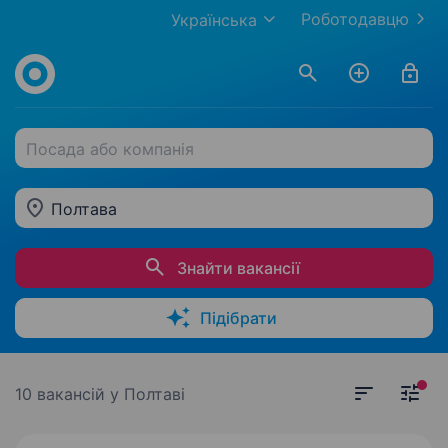
Роботодавцю
Українська
Посада або компанія
Полтава
Знайти вакансії
Підібрати
10 вакансій
у Полтаві