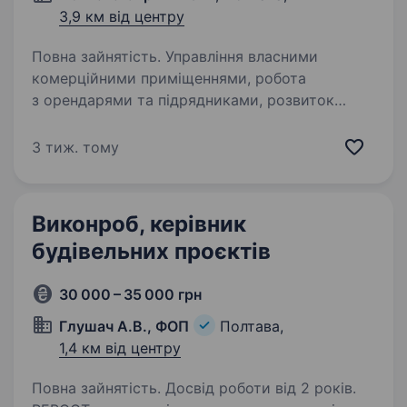
3,9 км від центру
Повна зайнятість. Управління власними
комерційними приміщеннями, робота
з орендарями та підрядниками, розвиток
мережі об'єктів нерухомості. Графік роботи:
з 9:00 до 18:00. Ставка від 50000 грн + премії,
3 тиж. тому
можливо заробляти більше!…
Виконроб, керівник
будівельних проєктів
30 000 – 35 000 грн
Глушач А.В., ФОП
Полтава,
1,4 км від центру
Повна зайнятість. Досвід роботи від 2 років.