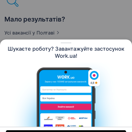
Мало результатів?
Усі вакансії
у Полтаві
Шукаєте роботу? Завантажуйте застосунок
Work.ua!
Українська
Ресурси
Контакти
Про нас
Кар’єра
Новини Work.ua
Допомога
Умови використання