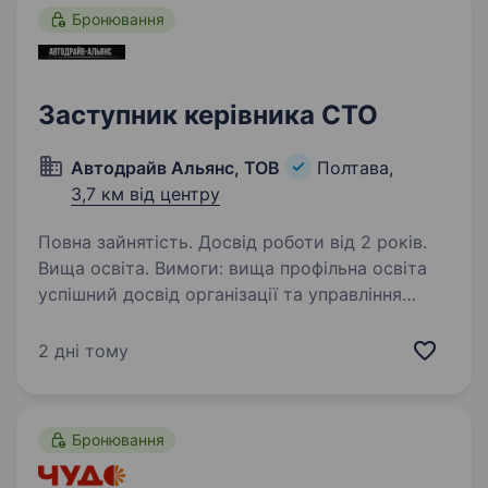
Бронювання
Заступник керівника СТО
Автодрайв Альянс, ТОВ
Полтава,
3,7 км від центру
Повна зайнятість. Досвід роботи від 2 років.
Вища освіта. Вимоги: вища профільна освіта
успішний досвід організації та управління
станцією технічного обслуговування
автомобілів глибоке розуміння будови
2 дні тому
сучасних автомобілів та технологій їх ремонту
Обов’язки:…
Бронювання