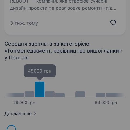
REBOOT — компанія, яка створює сучасні
дизайн-проєкти та реалізовує ремонти «під
ключ». Ми працюємо за договорами, будуємо
системні процеси та цінуємо якість,
3 тиж. тому
відповідальність і професійний підхід. Вимоги:
Досвід…
Середня зарплата за категорією
«Топменеджмент, керівництво вищої ланки»
у Полтаві
45000 грн
29 000 грн
93 000 грн
Докладніше