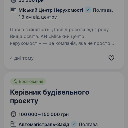
30 000 грн
Міський Центр Нерухомості
Полтава,
1,8 км від центру
Повна зайнятість. Досвід роботи від 1 року.
Вища освіта. АН «Міський центр
нерухомості» — це компанія, яка не просто
продає квадратні метри. Ми допомагаємо
людям знаходити свій дім, відкривати нові
4 дні тому
можливості та змінювати життя. Сьогодні
ми виходимо на новий етап розвитку…
Бронювання
Керівник будівельного
проєкту
100 000 – 150 000 грн
Автомагістраль-Захід
Полтава