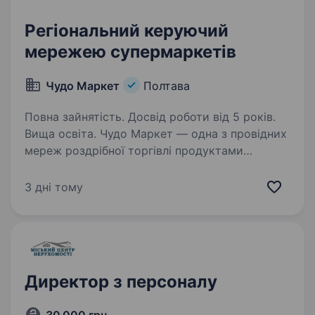
Регіональний керуючий
мережею супермаркетів
Чудо Маркет
Полтава
Повна зайнятість. Досвід роботи від 5 років.
Вища освіта. Чудо Маркет — одна з провідних
мереж роздрібної торгівлі продуктами
харчування, запрошує до команди
Регіонального керуючого. Ми шукаємо
3 дні тому
сильного управлінця, який вміє досягати
результату через команду, бачить
можливості…
Директор з персоналу