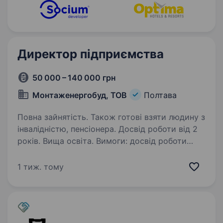
Директор підприємства
50 000 – 140 000 грн
Монтаженергобуд, ТОВ
Полтава
Повна зайнятість. Також готові взяти людину з
інвалідністю, пенсіонера. Досвід роботи від 2
років. Вища освіта. Вимоги: досвід роботи
неріаником в будівельно- монтажносу
товаристві Умови роботи:повеа занятість,
1 тиж. тому
Обов’язки: адміністративно- господарська,
розвиток підприємства