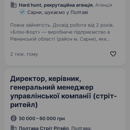
Hard hunt, рекрутаційна агенція
, Агенція
Сарни, шукаємо у Полтаві
Повна зайнятість. Досвід роботи від 2 років.
«Блок-Форт» — виробниче підприємство в
Рівненській області (район м. Сарни), яке
спеціалізується на виготовленні тротуарної
плитки, будівельних блоків, елементів для
2 тиж. тому
парканів та бетонної продукції для
будівництва…
Директор, керівник,
генеральний менеджер
управлінської компанії (стріт-
ритейл)
50 000 – 60 000 грн
Полтава Стріт Рітейл
, Полтава,