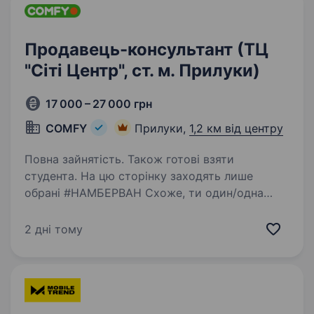
Продавець-консультант (ТЦ
"Сіті Центр", ст. м. Прилуки)
17 000 – 27 000 грн
COMFY
Прилуки,
1,2 км від центру
Повна зайнятість. Також готові взяти
студента. На цю сторінку заходять лише
обрані #НАМБЕРВАН Схоже, ти один/одна
з них! Ми не сумніваємося, що ти: фанатієш від
новинок в домашніх гаджетах та сервісах
2 дні тому
умієш чути потреби клієнтів і допомагати їм
вільний…