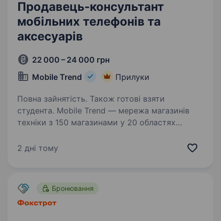
Продавець-консультант
мобільних телефонів та
аксесуарів
22 000 – 24 000 грн
Mobile Trend
Прилуки
Повна зайнятість. Також готові взяти
студента. Mobile Trend — мережа магазинів
техніки з 150 магазинами у 20 областях
України та командою 500 співробітників.
Більше про нас — mobiletrend.com
2 дні тому
Ми пропонуємо: Оплачуване навчання — 400
грн/день Компанія додатково…
Бронювання