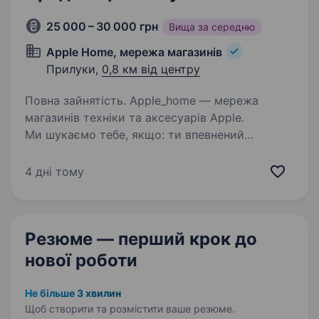
25 000 – 30 000 грн
Вища за середню
Apple Home, мережа магазинів
Прилуки,
0,8 км від центру
Повна зайнятість. Apple_home — мережа
магазинів техніки та аксесуарів Apple.
Ми шукаємо тебе, якщо: ти впевнений
користувач iPhone, iPad або Mac і розумієшся
на продукції Apple; любиш спілкуватися
4 дні тому
з людьми і вмієш переконувати;…
Резюме — перший крок
до
нової роботи
Не більше 3 хвилин
Щоб створити та розмістити ваше
резюме.