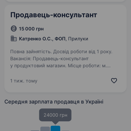
Обслуговуватимеш клієнтів,…
Продавець-консультант
15 000 грн
Катренко О.С., ФОП
, Прилуки
Повна зайнятість. Досвід роботи від 1 року.
Вакансія: Продавець-консультант
у продуктовий магазин. Місце роботи: м.
Прилуки, вул. Шкільна, 1 (район Сорочинці).
Вечірня розвозка Обов’язки: Консультування
1 тиж. тому
покупців щодо асортименту товарів. Прийом
та розміщення…
Середня зарплата продавця
в Україні
24000 грн