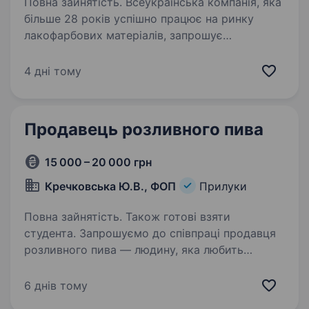
Повна зайнятість. Всеукраїнська компанія, яка
більше 28 років успішно працює на ринку
лакофарбових матеріалів, запрошує
на вакантну посаду представника
постачальника в будівельний гіпермаркет для
4 дні тому
продажу лакофарбових матеріалів.…
Продавець розливного пива
15 000 – 20 000 грн
Кречковська Ю.В., ФОП
Прилуки
Повна зайнятість. Також готові взяти
студента. Запрошуємо до співпраці продавця
розливного пива — людину, яка любить
спілкуватися з людьми, відповідально
ставиться до роботи і хоче розвиватися
6 днів тому
у сфері торгівлі. Що ти робитимеш у нас: