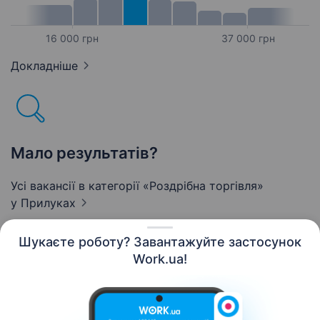
16 000 грн
37 000 грн
Докладніше
Мало результатів?
Усі вакансії в категорії «Роздрібна торгівля»
у Прилуках
Шукаєте роботу? Завантажуйте застосунок
Work.ua!
Українська