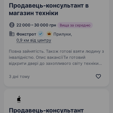
Продавець-консультант в
магазин техніки
22 000 – 30 000 грн
Вища за середню
Фокстрот
Прилуки,
0,9 км від центру
Повна зайнятість. Також готові взяти людину з
інвалідністю. Опис вакансіїТи готовий
відкрити двері до захопливого світу техніки
та електроніки? Тобі подобаються гаджети, і
ти хочеш стати справжнім експертом у цьому
3 дні тому
напрямку? Тоді ця вакансія саме для Тебе!
Фокстрот — це…
Продавець-консультант