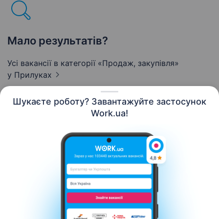
Мало результатів?
Усі вакансії в категорії «Продаж, закупівля»
у Прилуках
Шукаєте роботу? Завантажуйте застосунок
Work.ua!
Українська
Ресурси
Контакти
Про нас
Кар’єра