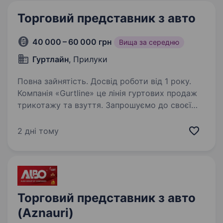
Торговий представник з авто
40 000 – 60 000 грн
Вища за середню
Гуртлайн
, Прилуки
Повна зайнятість. Досвід роботи від 1 року.
Компанія «Gurtline» це лінія гуртових продаж
трикотажу та взуття. Запрошуємо до своєї
команди відповідального, активного та
цілеспрямованого Торгового агента. Для нас
2 дні тому
важливі: досвід роботи торговим
представником…
Торговий представник з авто
(Aznauri)