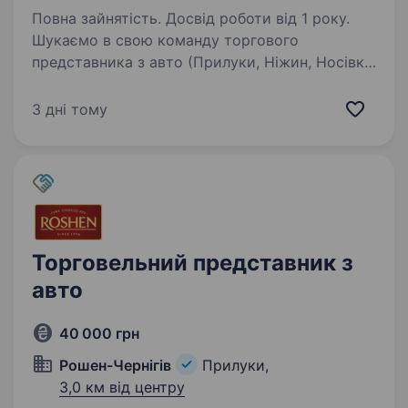
Повна зайнятість. Досвід роботи від 1 року.
Шукаємо в свою команду торгового
представника з авто (Прилуки, Ніжин, Носівка,
Ічня, Бобровиця, Куликківка) Приват-Алко —
стабільна та надійна компанія з 12-річним
3 дні тому
досвідом у сфері дистрибуції алкогольних
напоїв…
Торговельний представник з
авто
40 000 грн
Рошен-Чернігів
Прилуки,
3,0 км від центру