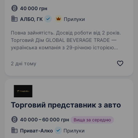
40 000 грн
АЛБО, ГК
Прилуки
Повна зайнятість. Досвід роботи від 2 років.
Торговий Дім GLOBAL BEVERAGE TRADE —
українська компанія з 29-річною історією
успіху та один із абсолютних лідерів
алкогольного ринку. Ми створили такі відомі
2 дні тому
та сильні бренди, як
«Aznauri»,«Sikvaruli»,»Black Roger»,«Label…
Торговий представник з авто
40 000 – 60 000 грн
Вища за середню
Приват-Алко
Прилуки