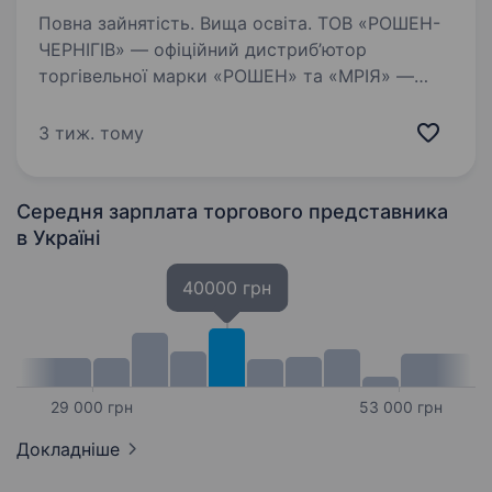
Повна зайнятість. Вища освіта. ТОВ «РОШЕН-
ЧЕРНІГІВ» — офіційний дистриб’ютор
торгівельної марки «РОШЕН» та «МРІЯ» —
оголошує набір на посаду: «Торговельний
представник з АВТО». Територіальне
3 тиж. тому
розміщення офісу : м. Прилуки, вул.
Пирятинська, 129 б…
Середня зарплата торгового представника
в Україні
40000 грн
29 000 грн
53 000 грн
Докладніше