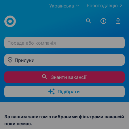
Роботодавцю
Українська
Посада або компанія
Прилуки
Знайти вакансії
Підібрати
За вашим запитом з вибраними фільтрами вакансій
поки немає.