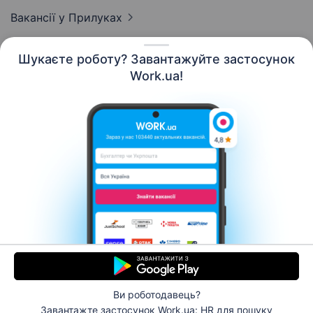
Вакансії
у Прилуках
Шукаєте роботу? Завантажуйте застосунок
Work.ua!
Українська
Ресурси
Контакти
Про нас
Кар’єра
Новини Work.ua
Допомога
Умови використання
Роботодавцю
Ви роботодавець?
© 2006–2026 Work.ua. Сервіс пошуку роботи №1 в
Завантажте застосунок Work.ua: HR
для пошуку