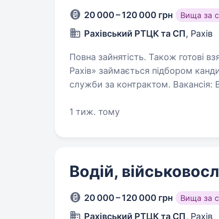
20 000 – 120 000 грн
Вища за 
Рахівський РТЦК та СП
, Рахів
Повна зайнятість. Також готові взяти студента. «Рекр
Рахів» займається підбором канди
служби за контрактом. Вакансія: Водій Обов`
військової дисцип
1 тиж. тому
Водій, військово
20 000 – 120 000 грн
Вища за 
Рахівський РТЦК та СП
, Рахів