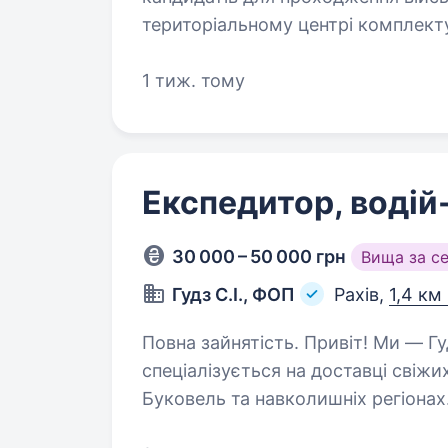
територіальному центрі комплекту
Військовослужбовець…
1 тиж. тому
Експедитор, водій
30 000 – 50 000 грн
Вища за с
Гудз С.І., ФОП
Рахів,
1,4 км
Повна зайнятість. Привіт! Ми — Гудз С.І., ФОП, компанія, яка
спеціалізується на доставці свіжих
Буковель та навколишніх регіона
в комфортному ритмі, бути част