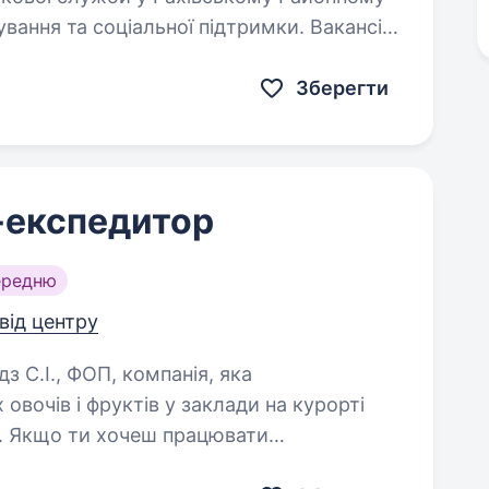
вання та соціальної підтримки. Вакансія:
Зберегти
-експедитор
ередню
 від центру
 овочів і фруктів у заклади на курорті
х. Якщо ти хочеш працювати
иною команди,…