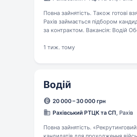
Повна зайнятість. Також готові взяти студента. Рекру
Рахів займається підбором канди
за контрактом. Вакансія: Водій Обов`язки: повне дотримання військової
дисципліни; обслуговування 
1 тиж. тому
Водій
20 000 – 30 000 грн
Рахівський РТЦК та СП
, Рахів
Повна зайнятість. «Рекрутинговий центр міста Рахів» займається підбором
кандидатів для проходження війс