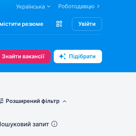
Роботодавцю
Українська
містити
резюме
Увійти
Знайти вакансії
Підібрати
Розширений фільтр
Пошуковий запит