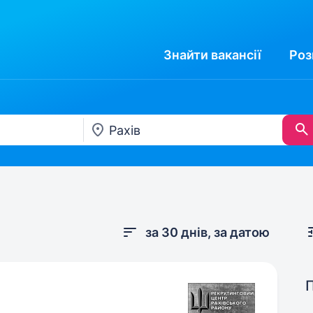
Знайти
вакансії
Роз
за 30 днів, за датою