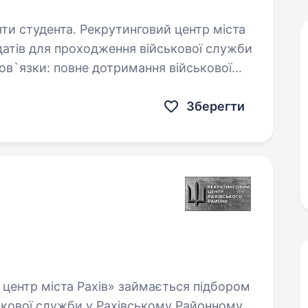
тинговий центр міста
датів для проходження військової служби
та підтримання…
Зберегти
ькової служби у Рахівському Районному