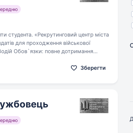
середню
утинговий центр міста
датів для проходження військової
язки: повне дотримання
ліни; обслуговування та підтримання…
Зберегти
службовець
Д
середню