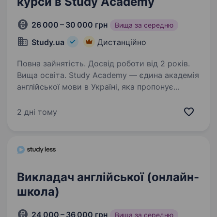
курси в Study Аcademy
26 000 – 30 000 грн
Вища за середню
Study.ua
Дистанційно
Повна зайнятість. Досвід роботи від 2 років.
Вища освіта. Study Academy — єдина академія
англійської мови в Україні, яка пропонує
програми вивчення англійської мови
з акцентом на всебічний розвиток
2 дні тому
особистості. 25 років досвіду та 4000+
випускників щорічно. 16 преміум-локацій…
Викладач англійської (онлайн-
школа)
24 000 – 36 000 грн
Вища за середню