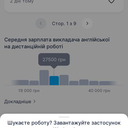
2 дні тому
понад 2 роки допомагає студентам досягати
результатів! Ми активно розвиваємось і
шукаємо…
Стор. 1 з 9
Середня зарплата викладача англійської
на дистанційній роботі
27500 грн
19 000 грн
40 000 грн
Докладніше
Шукаєте роботу? Завантажуйте застосунок