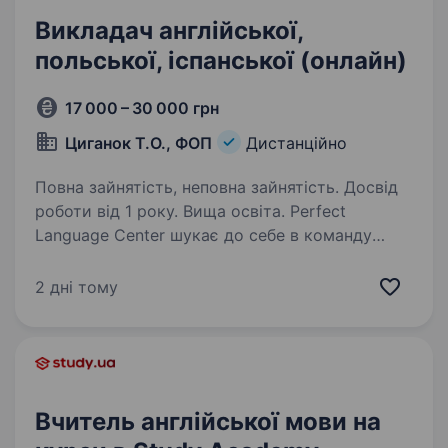
Викладач англійської,
польської, іспанської (онлайн)
17 000 – 30 000 грн
Циганок Т.О., ФОП
Дистанційно
Повна зайнятість, неповна зайнятість. Досвід
роботи від 1 року. Вища освіта. Perfect
Language Center шукає до себе в команду
тічера англійської, польської, іспанської мови
ОНЛАЙН. Наш ідеальний тічер — це творча
2 дні тому
людина, з великим бажанням розвиватися
та той, хто обожнює спілкування, командний…
Вчитель англійської мови на