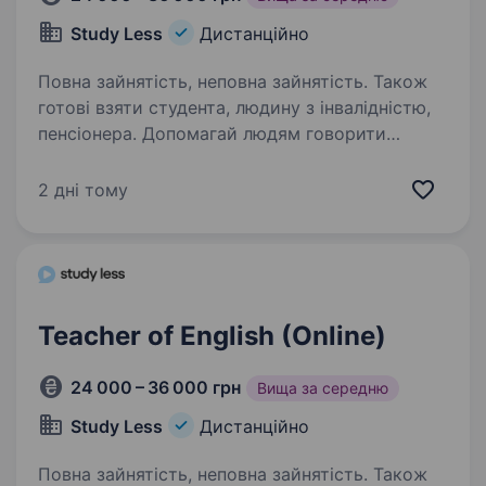
Study Less
Дистанційно
Повна зайнятість, неповна зайнятість. Також
готові взяти студента, людину з інвалідністю,
пенсіонера. Допомагай людям говорити
англійською впевнено. Заробляй гідно.
Розвивайся щодня Компанія Study Less — одна
2 дні тому
з провідних онлайн-шкіл для українців
у всьому світі. Наша місія — зробити
англійську не просто предметом,…
Teacher of English (Online)
24 000 – 36 000 грн
Вища за середню
Study Less
Дистанційно
Повна зайнятість, неповна зайнятість. Також