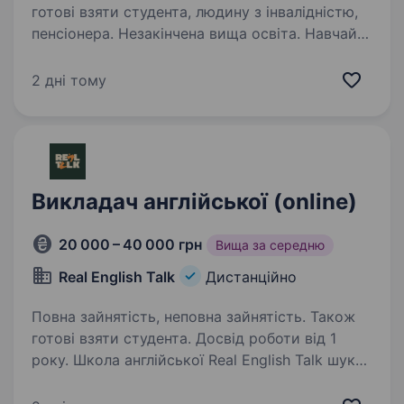
готові взяти студента, людину з інвалідністю,
пенсіонера. Незакінчена вища освіта. Навчайте
людей говорити англійською впевнено,
отримуйте стабільний дохід і розвивайтеся
2 дні тому
разом із сильним EdTech-проєктом Study
Less — сучасна онлайн-школа англійської
мови для українців у різних країнах світу.
Ми допомагаємо…
Викладач англійської (online)
20 000 – 40 000 грн
Вища за середню
Real English Talk
Дистанційно
Повна зайнятість, неповна зайнятість. Також
готові взяти студента. Досвід роботи від 1
року. Школа англійської Real English Talk шукає
викладача англійської мови! Real English
Talk — це онлайн-школа англійської, яка вже