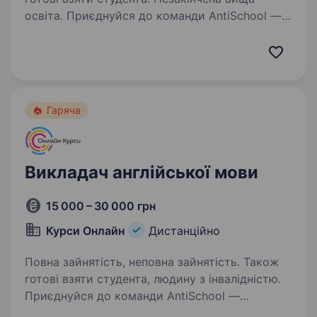
освіта. Приєднуйся до команди AntiSchool —
викладай англійську в топовому онлайн-
проєкті Space Study ! Шукаєш роботу
в передовій онлайн-школі з гнучким графіком,
дружньою командою та можливістю
професійного росту? Ми —…
Гаряча
Викладач англійської мови
15 000 – 30 000 грн
Курси Онлайн
Дистанційно
Повна зайнятість, неповна зайнятість. Також
готові взяти студента, людину з інвалідністю.
Приєднуйся до команди AntiSchool —
викладай англійську в топовому онлайн-