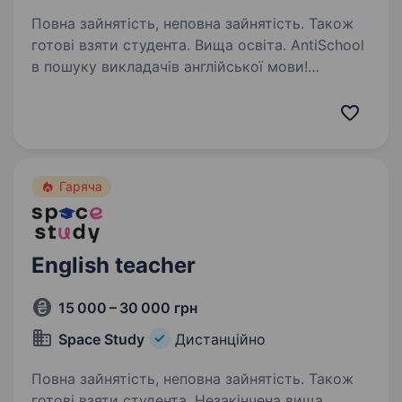
Повна зайнятість, неповна зайнятість. Також
готові взяти студента. Вища освіта. AntiSchool
в пошуку викладачів англійської мови!
Цікавить? Достатньо тільки заповнити форму,
і з тобою зв’яжеться наш рекрутер, щоб
розповісти всі деталі:
https://forms.gle/XQM7ohVgoBF63xXi6 Ми —
одна з найпопулярніших…
Гаряча
English teacher
15 000 – 30 000 грн
Space Study
Дистанційно
Повна зайнятість, неповна зайнятість. Також
готові взяти студента. Незакінчена вища