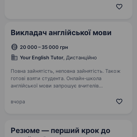
проєкті Онлайн Курси! Цікавить? Достатньо
тільки заповнити форму, і з тобою зв’яжеться
наш рекрутер, щоб розповісти всі деталі:
https://forms.gle/XQM7ohVgoBF63xXi6…
Викладач англійської мови
20 000 – 35 000 грн
Your English Tutor
, Дистанційно
Повна зайнятість, неповна зайнятість. Також
готові взяти студента. Онлайн-школа
англійської мови запрошує вчителів
англійської мови на повну та часткову
занятість Пріоритет — викладачі з Запоріжжя
вчора
Наші вимоги Рівень англійської мови мінімум
B1+ Наявність стабільного інтернету,…
Резюме — перший крок
до