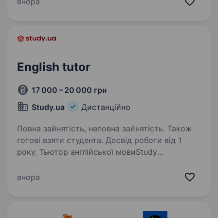
вчора
та зубріння на користь інтерактивних уроків
на дошках Miro, де кожен урок —
це захоплива…
English tutor
17 000 – 20 000 грн
Study.ua
Дистанційно
Повна зайнятість, неповна зайнятість. Також
готові взяти студента. Досвід роботи від 1
року. Тьютор англійської мовиStudy
Academy — єдина академія англійської мови
в Україні, яка пропонує програми вивчення
вчора
англійської мови з акцентом на всебічний
розвиток особистості. 25 років досвіду
та 4000+ випускників…