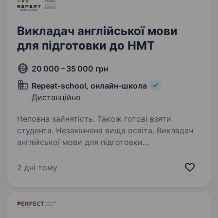
Викладач англійської мови
для підготовки до НМТ
20 000 – 35 000 грн
Repeat-school, онлайн-школа
Дистанційно
Неповна зайнятість. Також готові взяти
студента. Незакінчена вища освіта. Викладач
англійської мови для підготовки
до НМТRepeat-school — онлайн-школа
підготовки до НМТ. Ми шукаємо викладача
2 дні тому
англійської мови, який уміє не лише добре
пояснювати матеріал, а й допомагає учням
системно підвищувати…