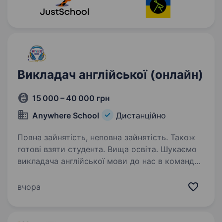
Викладач англійської (онлайн)
15 000 – 40 000 грн
Anywhere School
Дистанційно
Повна зайнятість, неповна зайнятість. Також
готові взяти студента. Вища освіта. Шукаємо
викладача англійської мови до нас в команду
школи «AnywhereSchool» Ми працюємо
на унікальній платформі для вивчення різних
вчора
мов для дітей та дорослих. Шукаємо тих, хто
дійсно прагне навчитись професійно і…