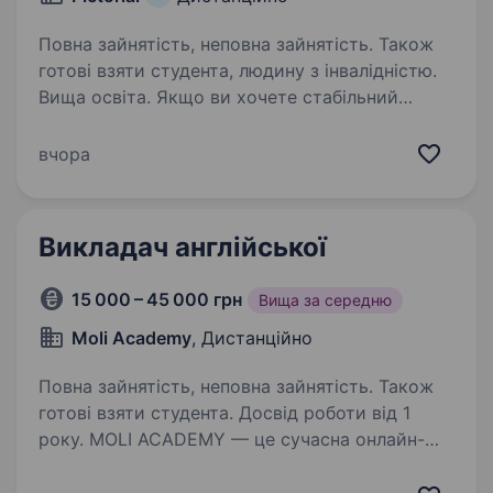
Повна зайнятість, неповна зайнятість. Також
готові взяти студента, людину з інвалідністю.
Вища освіта. Якщо ви хочете стабільний
заробіток і комфортне середовище для
роботи та розвитку, то знайомтеся з нами.
вчора
Переваги роботи з Pictorial Працівники мають
змогу самостійно визначати обʼєм
навантаження та обирати робочі…
Викладач англійської
15 000 – 45 000 грн
Вища за середню
Moli Academy
, Дистанційно
Повна зайнятість, неповна зайнятість. Також
готові взяти студента. Досвід роботи від 1
року. MOLI ACADEMY — це сучасна онлайн-
школа англійської мови для дітей та підлітків.
Ми відмовилися від застарілих підручників