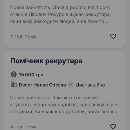
Повна зайнятість. Досвід роботи від 1 року.
Агенція Лісових Ресурсів шукає рекрутера,
який вміє знаходити людей, а не просто
переглядати резюме. Ми займаємось
виготовленням та продажем оздоблювальних
4 год. тому
матеріалів із деревини. Наша команда
розширюється, а разом…
Помічник рекрутера
15 000 грн
Decor House Odessa
Дистанційно
Повна зайнятість. Також готові взяти
студента. Якщо вам подобається спілкуватися
з людьми, ви уважні до деталей, організовані
та хочете розвиватися в HR — ця позиція
може стати вашим першим сильним кроком
4 год. тому