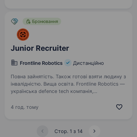
у рекрутингу Хто ми?Decor House — меблева
компанія,…
Бронювання
Junior Recruiter
Frontline Robotics
Дистанційно
Повна зайнятість. Також готові взяти людину з
інвалідністю. Вища освіта. Frontline Robotics —
українська defence tech компанія,
що займається розробкою та виробництвом
роботизованих систем для Сил безпеки
4 год. тому
та оборони України. Наша місія — створити
інтегровану роботизовану екосистему для…
Стор. 1 з 14