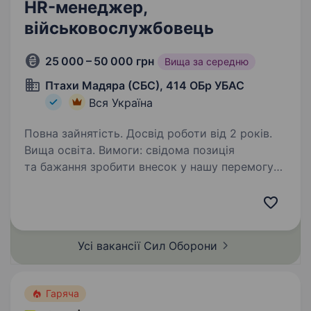
HR-менеджер,
військовослужбовець
25 000 – 50 000 грн
Вища за середню
Птахи Мадяра (СБС), 414 ОБр УБАС
Вся Україна
Повна зайнятість. Досвід роботи від 2 років.
Вища освіта. Вимоги: свідома позиція
та бажання зробити внесок у нашу перемогу
досвід у рекрутингу від 3 років (бажано —
масовий або технічний підбір) гарні
комунікативні навички, вміння цікаво й чітко
презентувати вакансію…
Усі вакансії Сил
Оборони
Гаряча