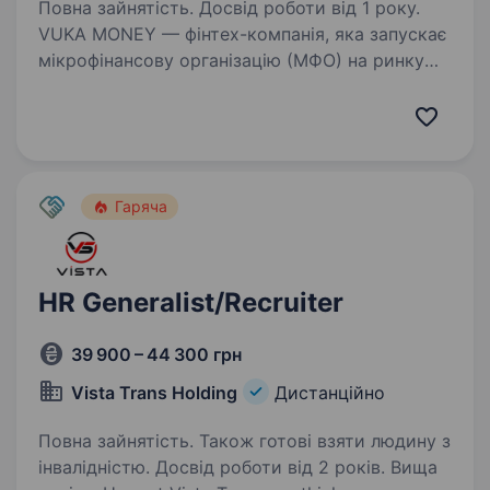
Повна зайнятість. Досвід роботи від 1 року.
VUKA MONEY — фінтех-компанія, яка запускає
мікрофінансову організацію (МФО) на ринку
Південної Африки. Власник бізнесу —
громадянин України, і ми свідомо формуємо
україномовну команду. У зв’язку
з розширенням шукаємо…
Гаряча
HR Generalist/Recruiter
39 900 – 44 300 грн
Vista Trans Holding
Дистанційно
Повна зайнятість. Також готові взяти людину з
інвалідністю. Досвід роботи від 2 років. Вища