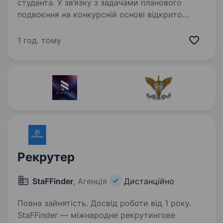
студента. У зв’язку з задачами планового
подвоєння на конкурсній основі відкрито
вакансію спеціаліст по роботі з персоналом.
Що Вас очікує при співпраці з нами: зарплату
1 год. тому
до 50 000 грн (виплата без затримок)
прозору…
Рекрутер
StaFFinder
, Агенція
Дистанційно
Повна зайнятість. Досвід роботи від 1 року.
StaFFinder — міжнародне рекрутингове