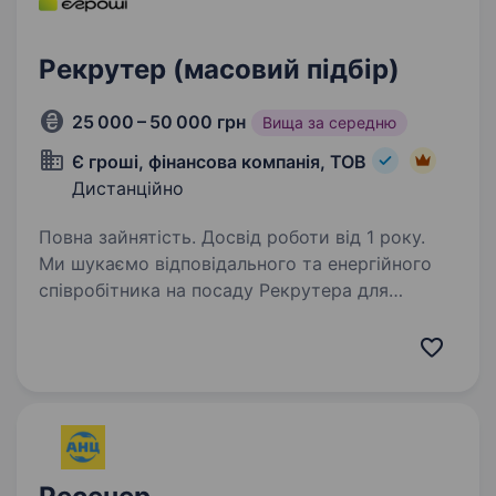
Рекрутер (масовий підбір)
25 000 – 50 000 грн
Вища за середню
Є гроші, фінансова компанія, ТОВ
Дистанційно
Повна зайнятість. Досвід роботи від 1 року.
Ми шукаємо відповідального та енергійного
співробітника на посаду Рекрутера для
масового підбору операторів call-центру.
Обов’язки: Масовий підбір персоналу
(Оператори Call-центру та Фахівці Soft
Collection),…