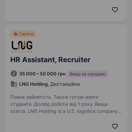
at Vista Trans, we think one can become the best
logistics company only by delivering the right
product to the right place in the right condition
and at the right time. We offer reliable cargo
transportation…
Гаряча
HR Assistant, Recruiter
35 000 – 50 000 грн
Вища за середню
LNG Holding
, Дистанційно
Повна зайнятість. Також готові взяти
студента. Досвід роботи від 1 року. Вища
освіта. LNG Holding is a U.S. logistics company
with an ambitious vision and a people-first
approach. We’re building modern HR processes,