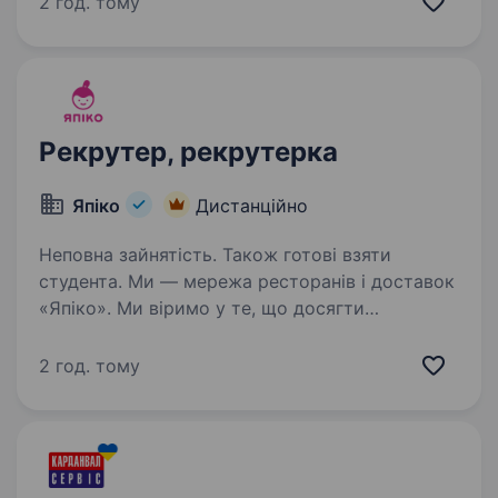
2 год. тому
команда налічує вже понад 50 професіоналів,
щодня допомагає підприємствам,…
Рекрутер, рекрутерка
Япіко
Дистанційно
Неповна зайнятість. Також готові взяти
студента. Ми — мережа ресторанів і доставок
«Япіко». Ми віримо у те, що досягти
справжнього успіху можна лише у справі, яку
ти любиш. Тож, щоб разом досягати великих
2 год. тому
результатів, шукаємо у нашу команду
талановитого, пристрасного…