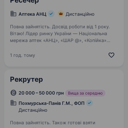
Ресечер
Аптека АНЦ
Дистанційно
Повна зайнятість. Досвід роботи від 1 року.
Вітаю! Лідер ринку України — Національна
мережа аптек «АНЦ», «ШАР @», «Копійка»
відкриває вакансію на посаду ресечера.
Вимоги: Розглядаємо і без досвіду, але
1 год. тому
з бажанням розвиватися у сфері HR;
Комунікабельність;…
Рекрутер
20 000 – 50 000 грн
Вища за середню
Похмурська-Панів Г.М., ФОП
Дистанційно
Повна зайнятість. Також готові взяти