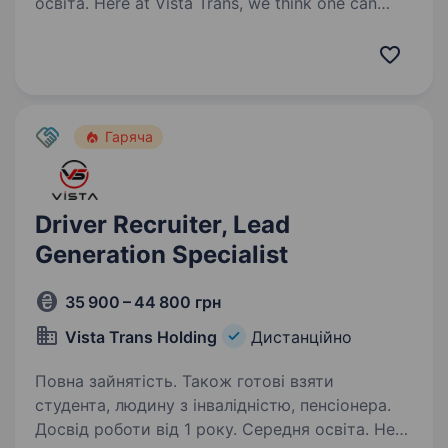
освіта. Here at Vista Trans, we think one can
become the best logistics company only
by delivering the right product to the right place
in the right condition and at the right time.
We offer reliable cargo transportation…
Гаряча
Driver Recruiter, Lead
Generation Specialist
35 900 – 44 800 грн
Vista Trans Holding
Дистанційно
Повна зайнятість. Також готові взяти
студента, людину з інвалідністю, пенсіонера.
Досвід роботи від 1 року. Середня освіта. Here