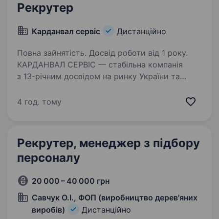
Рекрутер
Карданвал сервіс
Дистанційно
Повна зайнятість. Досвід роботи від 1 року.
КАРДАНВАЛ СЕРВІС — стабільна компанія
з 13-річним досвідом на ринку України та
Європи у сфері ремонту, виробництва
та реставрації карданних валів для легкової,
4 год. тому
вантажної, сільськогосподарської
та спецтехніки. Маємо…
Рекрутер, менеджер з підбору
персоналу
20 000 – 40 000 грн
Савчук О.І., ФОП (виробництво дерев'яних
виробів)
Дистанційно