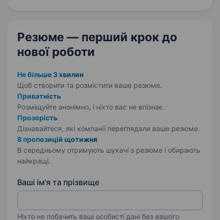
expanding our team, and creating an environment
where talented people can grow professionally…
Резюме — перший крок
до
нової роботи
Не більше 3 хвилин
Щоб створити та розмістити ваше
резюме.
Приватність
Розміщуйте анонімно, і ніхто вас не впізнає.
Прозорість
Дізнавайтеся, які компанії переглядали ваше резюме.
8 пропозицій щотижня
В середньому отримують шукачі з резюме і обирають
найкращі.
Ваші ім'я та прізвище
Ніхто не побачить ваші особисті дані без вашого