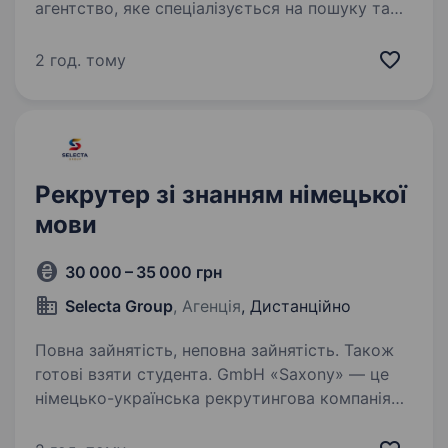
агентство, яке спеціалізується на пошуку та
підборі персоналу для підприємств у
Німеччині. У зв’язку з активним розвитком
2 год. тому
компанії шукаємо рекрутера на повну
зайнятість, який…
Рекрутер зі знанням німецької
мови
30 000 – 35 000 грн
Selecta Group
, Агенція
, Дистанційно
Повна зайнятість, неповна зайнятість. Також
готові взяти студента. GmbH «Saxony» — це
німецько-українська рекрутингова компанія
з 11-річним досвідом на європейському,
канадському та міжнародному ринках. Наша