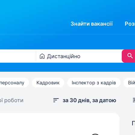
Знайти
вакансії
Роз
персоналу
Кадровик
Інспектор з кадрів
Ві
ої роботи
за 30 днів, за датою