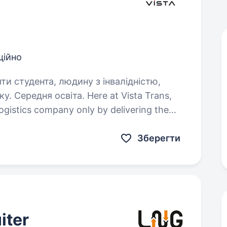
ційно
яти студента, людину з інвалідністю,
світа. Here at Vista Trans,
ogistics company only by delivering the
he right condition and at the right time.
ion…
Зберегти
iter