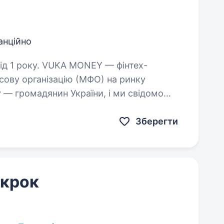
анційно
ONEY — фінтех-
нсову організацію (МФО) на ринку
у — громадянин України, і ми свідомо
 У зв’язку з розширенням шукаємо…
Зберегти
 крок