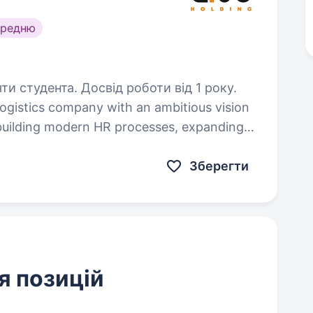
ередню
ти студента. Досвід роботи від 1 року.
 building modern HR processes, expanding
ent where talented people can grow
Зберегти
я позицій