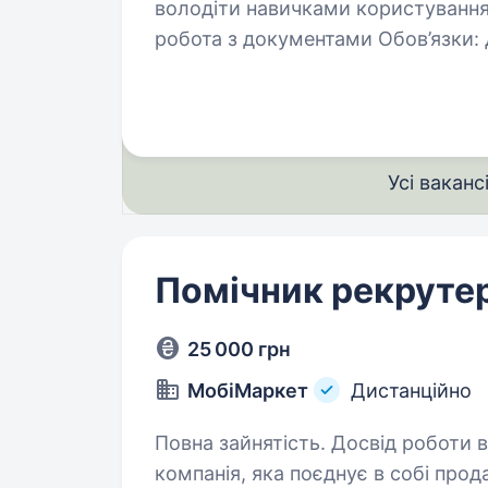
володіти навичками користування 
робота з докуме
Усі ваканс
Помічник рекруте
25 000 грн
МобіМаркет
Дистанційно
Повна зайнятість. Досвід роботи від 1 року. Привіт! М
компанія, яка поєднує в собі про