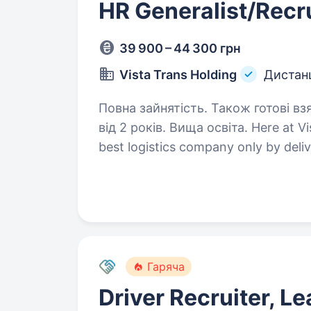
HR Generalist/Recr
39 900 – 44 300 грн
Vista Trans Holding
Дистан
Повна зайнятість. Також готові вз
від 2 років. Вища освіта. Here at Vista Trans, we think one can become the
best logistics company only by deliv
in the right condition and at the rig
transportation…
Гаряча
Driver Recruiter, L