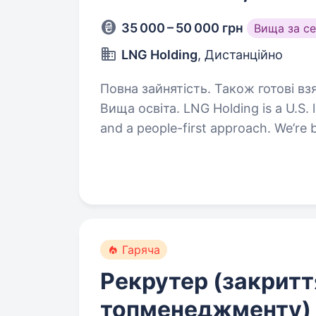
35 000 – 50 000 грн
Вища за с
LNG Holding
, Дистанційно
Повна зайнятість. Також готові взя
Вища освіта. LNG Holding is a U.S. logistics company with an ambitious vision
and a people-first approach. We’re
our team, and creating an environm
professionally…
Гаряча
Рекрутер (закритт
топменеджменту)