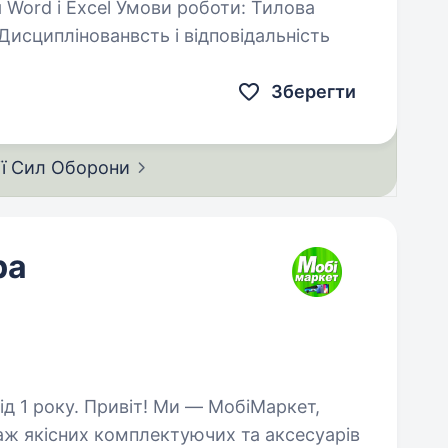
Word і Excel Умови роботи: Тилова
нтами Обов’язки: Дисциплінованвсть і відповідальність
Зберегти
ії Сил
Оборони
ра
и — МобіМаркет,
даж якісних комплектуючих та аксесуарів