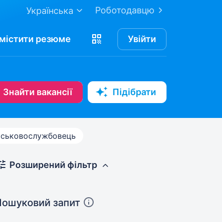
Роботодавцю
Українська
містити
резюме
Увійти
Знайти вакансії
Підібрати
йськовослужбовець
Розширений фільтр
Пошуковий запит