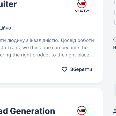
uiter
ційно
яти людину з інвалідністю. Досвід роботи
н
ering the right product to the right place
ht time. We offer reliable cargo
Зберегти
ead Generation
Д