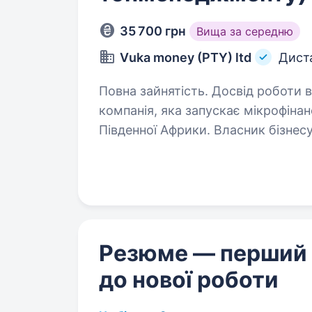
35 700 грн
Вища за середню
Vuka money (PTY) ltd
Дист
Повна зайнятість. Досвід роботи від 1 року. VUKA M
компанія, яка запускає мікрофіна
Південної Африки. Власник бізнес
формуємо україномовну команду.
Резюме — перший
до нової роботи