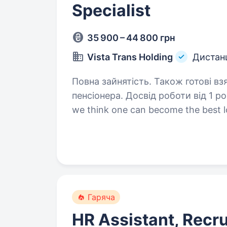
Specialist
35 900 – 44 800 грн
Vista Trans Holding
Дистан
Повна зайнятість. Також готові вз
пенсіонера. Досвід роботи від 1 року. Середня о
we think one can become the best l
right product to the right place in t
We offer reliable cargo transportat
Гаряча
HR Assistant, Recru