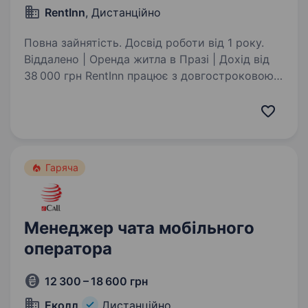
RentInn
, Дистанційно
Повна зайнятість. Досвід роботи від 1 року.
Віддалено | Оренда житла в Празі | Дохід вiд
38 000 грн RentInn працює з довгостроковою
орендою житла в Празі: квартири, кімнати
та об'єкти для проживання. Ми шукаємо
менеджера, який вміє продавати через діалог:
…
Гаряча
Менеджер чата мобільного
оператора
12 300 – 18 600 грн
Еколл
Дистанційно