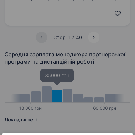
e-commerce, яка допомагатиме з щоденними
операційними задачами на маркетплейсах
(основний фокус — Walmart). Це роль для
людини, яка любить чіткі процеси,…
Стор. 1 з 40
Середня зарплата менеджера партнерської
програми
на дистанційній роботі
35000 грн
18 000 грн
60 000 грн
Докладніше