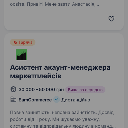
освіта. Привіт! Мене звати Анастасія,
я рекрутер однієї з найбільш популярних шкіл
англійської мови AntiSchool. Ми набираємо
оберти, тому шукаємо амбіційних
та енергійних Менеджерів вступних занять
з англійської мови. Заповнюй…
Гаряча
Асистент акаунт-менеджера
маркетплейсів
30 000 – 50 000 грн
Вища за середню
EamCommerce
Дистанційно
Повна зайнятість, неповна зайнятість. Досвід
роботи від 1 року. Ми шукаємо уважну,
системну та відповідальну людину в команду