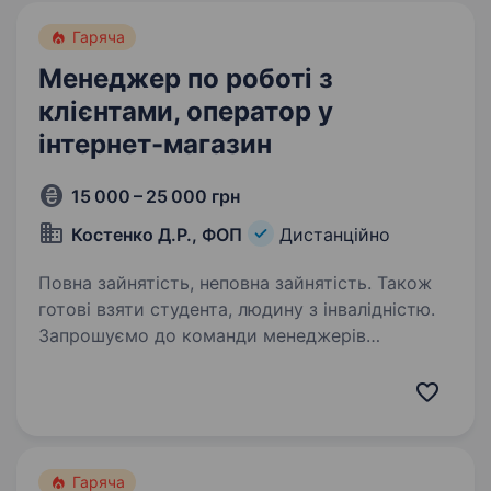
Гаряча
Менеджер по роботі з
клієнтами, оператор у
інтернет-магазин
15 000 – 25 000 грн
Костенко Д.Р., ФОП
Дистанційно
Повна зайнятість, неповна зайнятість. Також
готові взяти студента, людину з інвалідністю.
Запрошуємо до команди менеджерів
по роботі з клієнтами на віддалену співпрацю
(дистанційно). Ключові обов’язки:
Телефонувати клієнтам для перевірки
актуальності їхніх замовлень з інтернет-
магазину (подальшу взаємодію…
Гаряча