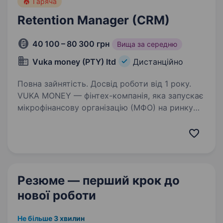
Гаряча
Retention Manager (CRM)
40 100 – 80 300 грн
Вища за середню
Vuka money (PTY) ltd
Дистанційно
Повна зайнятість. Досвід роботи від 1 року.
VUKA MONEY — фінтех-компанія, яка запускає
мікрофінансову організацію (МФО) на ринку
Південної Африки, де повторні видачі — один
з ключових KPI. Власник бізнесу — громадянин
України, і ми свідомо формуємо
україномовну…
Резюме — перший крок
до
нової роботи
Не більше 3 хвилин