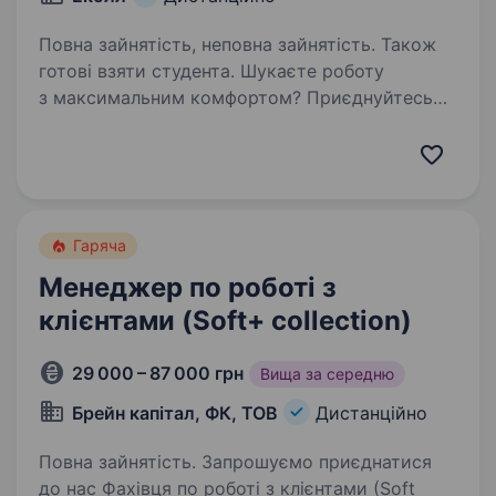
Повна зайнятість, неповна зайнятість. Також
готові взяти студента. Шукаєте роботу
з максимальним комфортом? Приєднуйтесь
до нашої команди! В обов’язки «Оператор
чату» входить надання консультацій
абонентам мобільного оператора про тарифи
та послуги, а також вирішення різноманітних…
Гаряча
Менеджер по роботі з
клієнтами (Soft+ collection)
29 000 – 87 000 грн
Вища за середню
Брейн капітал, ФК, ТОВ
Дистанційно
Повна зайнятість. Запрошуємо приєднатися
до нас Фахівця по роботі з клієнтами (Soft