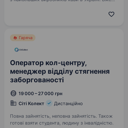
понад 10 років удосконалюємо смак кави і
щодня розвиваємося, підвищуючи свою
експертність. Наша мета — довести,
що українська кава це якість, ​​професійність…
Гаряча
Оператор кол-центру,
менеджер відділу стягнення
заборгованості
19 000 – 27 000 грн
Сіті Колект
Дистанційно
Повна зайнятість, неповна зайнятість. Також
готові взяти студента, людину з інвалідністю.