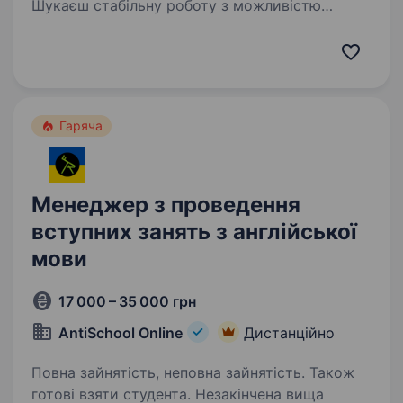
Шукаєш стабільну роботу з можливістю
працювати з дому? Приєднуйся до нашої
команди! Навчання з нуля, стабільний дохід
уже під час стажування та реальні можливості
кар'єрного росту. Наша компанія співпрацює
з найбільшими…
Гаряча
Менеджер з проведення
вступних занять з англійської
мови
17 000 – 35 000 грн
AntiSchool Online
Дистанційно
Повна зайнятість, неповна зайнятість. Також
готові взяти студента. Незакінчена вища