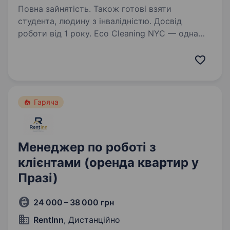
Повна зайнятість. Також готові взяти
студента, людину з інвалідністю. Досвід
роботи від 1 року. Eco Cleaning NYC — одна
з ТОП-клінінгових компаній Нью-Йорка
за рейтингом Yelp. У зв’язку з активним
ростом компанії ми шукаємо Sales Manager зі
знанням англійської мови для роботи з ринком
США у віддаленому форматі…
Гаряча
Менеджер по роботі з
клієнтами (оренда квартир у
Празі)
24 000 – 38 000 грн
RentInn
, Дистанційно