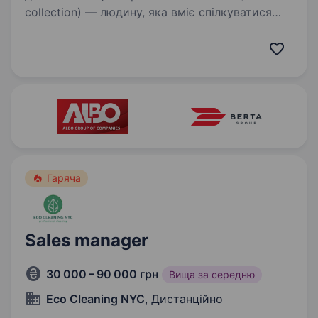
collection) — людину, яка вміє спілкуватися
з людьми з розумінням і турботою,
допомагати вирішувати питання та
підтримувати клієнтів у складних ситуаціях…
Гаряча
Sales manager
30 000 – 90 000 грн
Вища за середню
Eco Cleaning NYC
, Дистанційно