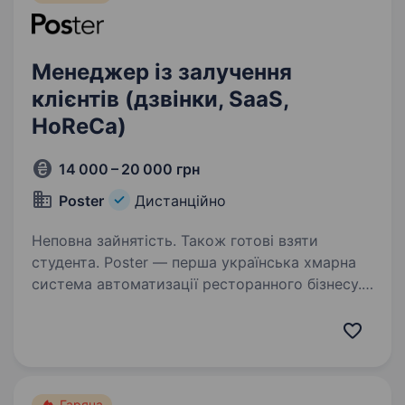
Менеджер із залучення
клієнтів (дзвінки, SaaS,
HoReCa)
14 000 – 20 000 грн
Poster
Дистанційно
Неповна зайнятість. Також готові взяти
студента. Poster — перша українська хмарна
система автоматизації ресторанного бізнесу.
10 років тому Poster замінив залізних
динозаврів із серверами в коморах на просте і
зручне рішення. Зараз з Poster працює 25 000
закладів…
Гаряча