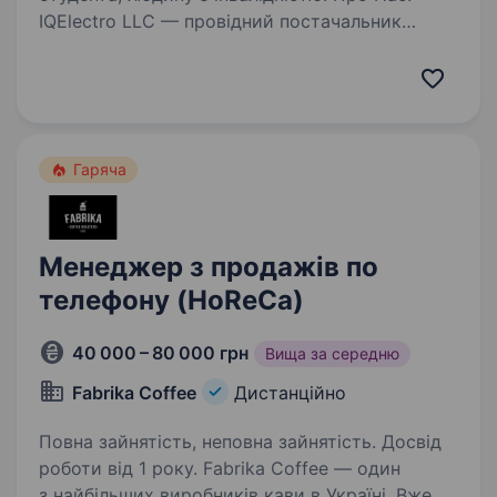
IQElectro LLC — провідний постачальник
компонентів для промислової автоматизації.
Ми пропонуємо широкий асортимент
продукції, включаючи промислові
автоматизовані системи управління,
електричні дроти, кабелі…
Гаряча
Менеджер з продажів по
телефону (HoReCa)
40 000 – 80 000 грн
Вища за середню
Fabrika Coffee
Дистанційно
Повна зайнятість, неповна зайнятість. Досвід
роботи від 1 року. Fabrika Coffee — один
з найбільших виробників кави в Україні. Вже