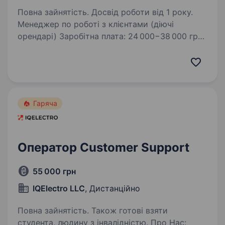
Повна зайнятість. Досвід роботи від 1 року.
Менеджер по роботі з клієнтами (діючі
орендарі) Заробітна плата: 24 000−38 000 грн
RentInn — компанія, яка понад 10 років
спеціалізується на довгостроковій оренді
квартир і кімнат у Празі. В управлінні
компанії…
Гаряча
Оператор Customer Support
55 000 грн
IQElectro LLC
, Дистанційно
Повна зайнятість. Також готові взяти
студента, людину з інвалідністю. Про Нас: