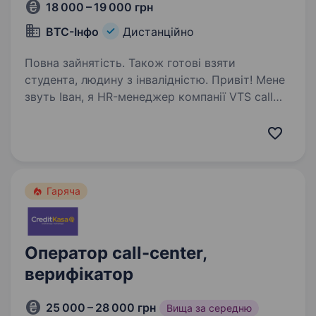
18 000 – 19 000 грн
ВТС-Інфо
Дистанційно
Повна зайнятість. Також готові взяти
студента, людину з інвалідністю. Привіт! Мене
звуть Іван, я HR-менеджер компанії VTS call
center зараз шукаю класного колегу на посаду
Оператора контакт-центру на вхідну лінію
віддалено. VTS Call Center який вже понад 16
років надає телекомунікаційні…
Гаряча
Оператор call-center,
верифікатор
25 000 – 28 000 грн
Вища за середню