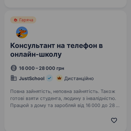
ми шукаємо саме тебе! Приєднуйся
до команди Adelina Call Center & BPO —
найбільшого контактного центру України,…
Гаряча
Консультант на телефон в
онлайн-школу
16 000 – 28 000 грн
JustSchool
Дистанційно
Повна зайнятість, неповна зайнятість. Також
готові взяти студента, людину з інвалідністю.
Працюй з дому та заробляй від 16 000 до 28
000 грн! Ми пропонуємо гнучкий графік,
стабільну зарплату та розвиток у дружній
команді. JustSchool — це онлайн-школа