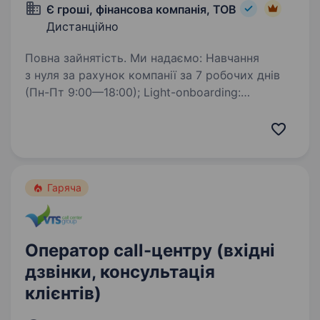
Є гроші, фінансова компанія, ТОВ
Дистанційно
Повна зайнятість. Ми надаємо: Навчання
з нуля за рахунок компанії за 7 робочих днів
(Пн-Пт 9:00—18:00); Light-onboarding:
підтримка ментором новачка на всіх етапах;
Графік роботи 5/2 з 09:00 до 19:00
(з перервами на обід і…
Гаряча
Оператор call-центру (вхідні
дзвінки, консультація
клієнтів)