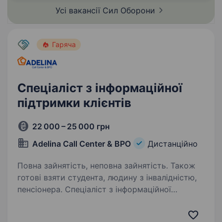
взводу…
Усі вакансії Сил
Оборони
Гаряча
Спеціаліст з інформаційної
підтримки клієнтів
22 000 – 25 000 грн
Adelina Call Center & BPO
Дистанційно
Повна зайнятість, неповна зайнятість. Також
готові взяти студента, людину з інвалідністю,
пенсіонера. Спеціаліст з інформаційної
підтримки клієнтівТи любиш спілкуватись і
вмієш знаходити підхід до людей? Тоді