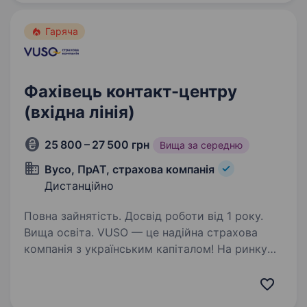
нового покоління, яка робить якісну освіту
доступною…
Гаряча
Фахівець контакт-центру
(вхідна лінія)
25 800 – 27 500 грн
Вища за середню
Вусо, ПрАТ, страхова компанія
Дистанційно
Повна зайнятість. Досвід роботи від 1 року.
Вища освіта. VUSO — це надійна страхова
компанія з українським капіталом! На ринку
України 24 роки. Робота у VUSO — це єдність,
рух та мислення в одному напрямку!
Ми додаємо впевненості та допомагаємо