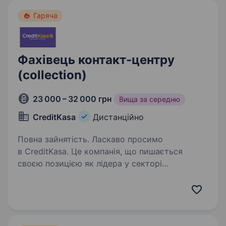
Гаряча
Фахівець контакт-центру
(collection)
23 000 – 32 000 грн
Вища за середню
CreditKasa
Дистанційно
Повна зайнятість. Ласкаво просимо
в CreditKasa. Це компанія, що пишається
своєю позицією як лідера у секторі
кредитування, забезпечуючи передові
фінансові рішення вже більше 9ти років.
CreditKasa входить до ТОП-5 компаній
за витратами…