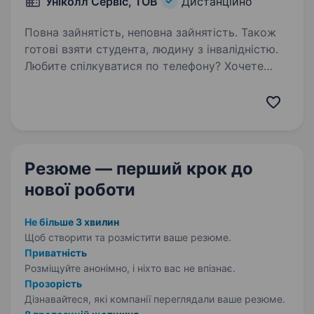
Уніколл Сервіс, ТОВ
Дистанційно
Повна зайнятість, неповна зайнятість. Також
готові взяти студента, людину з інвалідністю.
Любите спілкуватися по телефону? Хочете
працювати віддалено? Всеукраїнська компанія
«Уніколл Сервіс» пропонує Вам посаду
оператора call-центру. Чекаємо на резюме
кандидатів усіх вікових груп, від 18 років,
адже…
Резюме — перший крок
до
нової роботи
Не більше 3 хвилин
Щоб створити та розмістити ваше
резюме.
Приватність
Розміщуйте анонімно, і ніхто вас не впізнає.
Прозорість
Дізнавайтеся, які компанії переглядали ваше резюме.