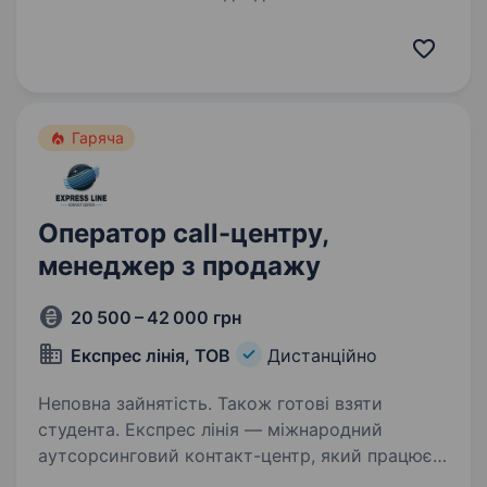
Call запрошує операторів call-центру для
роботи із замовленнями клієнтів одного з
лідерів українського ринку побутової…
Гаряча
Оператор call-центру,
менеджер з продажу
20 500 – 42 000 грн
Експрес лінія, ТОВ
Дистанційно
Неповна зайнятість. Також готові взяти
студента. Експрес лінія — міжнародний
аутсорсинговий контакт-центр, який працює
на українському ринку з 2017 року та надає