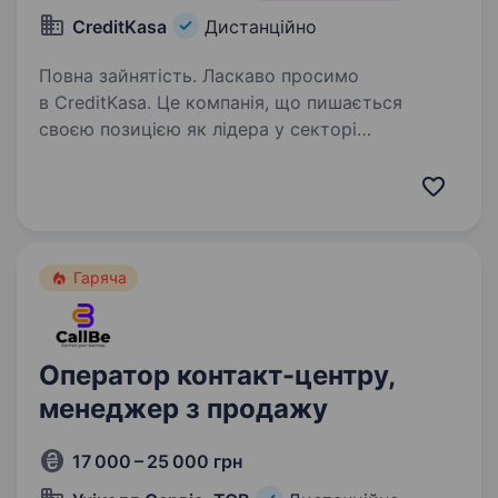
CreditKasa
Дистанційно
Повна зайнятість. Ласкаво просимо
в CreditKasa. Це компанія, що пишається
своєю позицією як лідера у секторі
кредитування, забезпечуючи передові
фінансові рішення вже більше 9ти років.
CreditKasa входить до ТОП-5 компаній
за витратами…
Гаряча
Оператор контакт-центру,
менеджер з продажу
17 000 – 25 000 грн