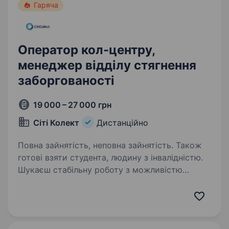
Гаряча
Оператор кол-центру,
менеджер відділу стягнення
заборгованості
19 000 – 27 000 грн
Сіті Колект
Дистанційно
Повна зайнятість, неповна зайнятість. Також
готові взяти студента, людину з інвалідністю.
Шукаєш стабільну роботу з можливістю
працювати з дому? Приєднуйся до нашої
команди! Навчання з нуля, стабільний дохід
уже під час стажування та реальні можливості
кар'єрного росту. Наша компанія співпрацює