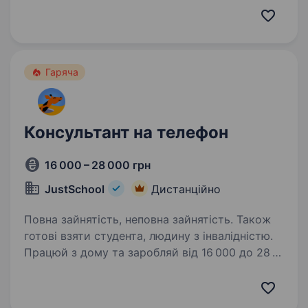
клієнтам якісні послуги. Нам довіряють
компанії з різних сфер — від державних
до торговельних проєктів…
Гаряча
Консультант на телефон
16 000 – 28 000 грн
JustSchool
Дистанційно
Повна зайнятість, неповна зайнятість. Також
готові взяти студента, людину з інвалідністю.
Працюй з дому та заробляй від 16 000 до 28
000 грн! Ми пропонуємо гнучкий графік,
стабільну зарплату та розвиток у дружній
команді. JustSchool — це онлайн-школа