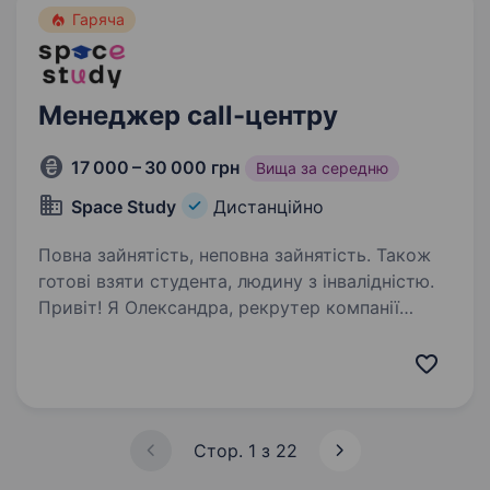
з найбільшими…
Гаряча
Менеджер call-центру
17 000 – 30 000 грн
Вища за середню
Space Study
Дистанційно
Повна зайнятість, неповна зайнятість. Також
готові взяти студента, людину з інвалідністю.
Привіт! Я Олександра, рекрутер компанії
АнтиШкола! Наша компанія активно
розвивається, і у зв’язку з масштабуванням
відділу Presale ми шукаємо мотивованого
менеджера, який доповнить нашу команду.
Буде здійснювати…
Стор. 1 з 22