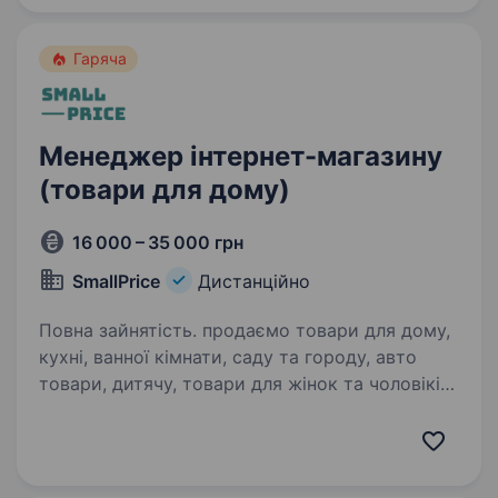
нового покоління, яка робить якісну освіту
доступною…
Гаряча
Менеджер інтернет-магазину
(товари для дому)
16 000 – 35 000 грн
SmallPrice
Дистанційно
Повна зайнятість. продаємо товари для дому,
кухні, ванної кімнати, саду та городу, авто
товари, дитячу, товари для жінок та чоловіків,
прикраси, дитячі товариРобота на ринок
України Пишіть в тг
@smallprice_hr_CallМи пропонуємо …