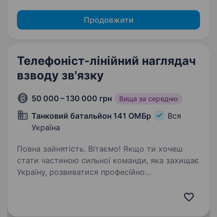
Продовжити
Телефоніст-лінійний наглядач
взводу зв'язку
50 000 – 130 000 грн
Вища за середню
Танковий батальйон 141 ОМБр
Вся
Україна
Повна зайнятість. Вітаємо! Якщо ти хочеш
стати частиною сильної команди, яка захищає
Україну, розвиватися професійно
та отримувати достойне грошове
забезпечення — ми запрошуємо тебе
на посаду Телефоніста-лінійного наглядача