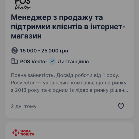
Менеджер з продажу та
підтримки клієнтів в інтернет-
магазин
15 000 – 25 000 грн
POS Vector
Дистанційно
Повна зайнятість. Досвід роботи від 1 року.
PosVector — українська компанія, що на ринку
з 2013 року та є одним із лідерів ринку рішень
для автоматизації бізнесу у сфері HoReCa
та роздрібної торгівлі. Ми допомагаємо
2 дні тому
ресторанам, кав’ярням, магазинам
та мережевим…