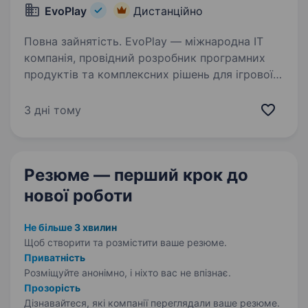
EvoPlay
Дистанційно
Повна зайнятість. EvoPlay — міжнародна IT
компанія, провідний розробник програмних
продуктів та комплексних рішень для ігрової
індустрії. У зв’язку з розширенням компанії
у нас відкрито вакансію Customer Support
3 дні тому
Specialist зі знанням…
Резюме — перший крок
до
нової роботи
Не більше 3 хвилин
Щоб створити та розмістити ваше
резюме.
Приватність
Розміщуйте анонімно, і ніхто вас не впізнає.
Прозорість
Дізнавайтеся, які компанії переглядали ваше резюме.