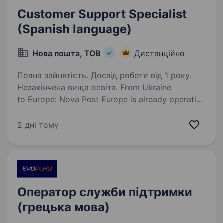
Customer Support Specialist
(Spanish language)
Нова пошта, ТОВ
Дистанційно
Повна зайнятість. Досвід роботи від 1 року.
Незакінчена вища освіта. From Ukraine
to Europe: Nova Post Europe is already operating
in 16 countries — and we keep growing every
day. Our team is united by the desire to move
2 дні тому
forward, achieve results, and explore new
opportunities together…
Оператор служби підтримки
(грецька мова)