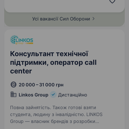
рівень стресостійкості навички користування
планшетами,…
Усі вакансії Сил
Оборони
Консультант технічної
підтримки, оператор call
center
20 000 – 31 000 грн
Linkos Group
Дистанційно
Повна зайнятість. Також готові взяти
студента, людину з інвалідністю. LINKOS
Group — власник брендів з розробки
бізнесового софту та рейтингових програмних