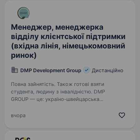
Менеджер, менеджерка
відділу клієнтської підтримки
(вхідна лінія, німецькомовний
ринок)
DMP Development Group
Дистанційно
Повна зайнятість. Також готові взяти
студента, людину з інвалідністю. DMP
GROUP — це: україно-швейцарська
аутсорсингова компанія з хед-офісом
у Швейцарії понад 10 років на ринку
вчора
телемаркетингу стабільний, широкий та
іміджевий досвід співпраці з партнерами
європейського ринку…