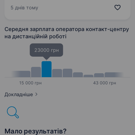
продуктів для бухгалтерів та підприємців
5 днів тому
України — запрошує тебе до своєї НЕРЕАЛЬНО
дружньої, РЕАЛЬНО професійної, ВИЗНАНО
інноваційної,…
Середня зарплата оператора контакт-центру
на дистанційній роботі
23000 грн
15 000 грн
43 000 грн
Докладніше
Мало результатів?