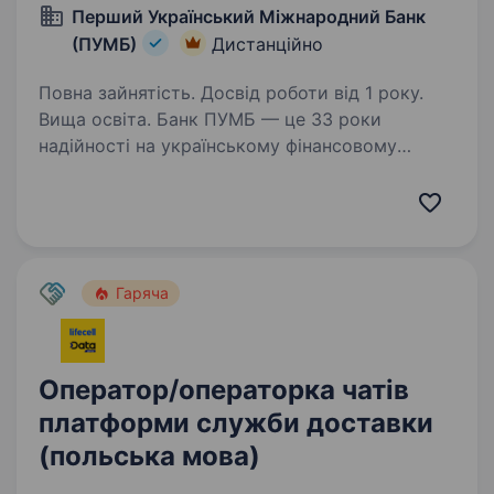
Перший Український Міжнародний Банк
(ПУМБ)
Дистанційно
Повна зайнятість. Досвід роботи від 1 року.
Вища освіта. Банк ПУМБ — це 33 роки
надійності на українському фінансовому
ринку, високоякісні послуги, сервіс,
що постійно вдосконалюється, та
індивідуальний підхід. ПУМБ входить
до ТОП-5 найбільших банків України
за версією…
Гаряча
Оператор/операторка чатів
платформи служби доставки
(польська мова)