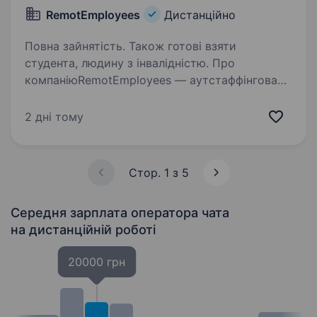
RemotEmployees
Дистанційно
Повна зайнятість. Також готові взяти
студента, людину з інвалідністю. Про
компаніюRemotEmployees — аутстаффінгова
компанія, що з'єднує міжнародний бізнес
з українськими спеціалістами. Ми — AI First +
2 дні тому
Remote First. Шукаємо оператора чату, який
шукатиме потенційних клієнтів та вестиме…
Стор. 1 з 5
Середня зарплата оператора чата
на дистанційній роботі
20000 грн