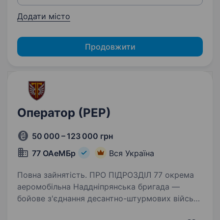
Додати місто
Продовжити
Оператор (РЕР)
50 000 – 123 000 грн
77 ОАеМБр
Вся Україна
Повна зайнятість. ПРО ПІДРОЗДІЛ 77 окрема
аеромобільна Наддніпрянська бригада —
бойове з'єднання десантно-штурмових військ
Збройних сил України сформоване у грудні