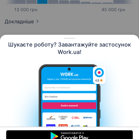
13 000 грн
45 000 грн
Докладніше
Шукаєте роботу? Завантажуйте застосунок
Work.ua!
Українська
Ресурси
Контакти
Про нас
Кар’єра
Новини Work.ua
Допомога
Умови використання
Роботодавцю