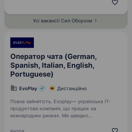
2022 року в умовах широкомасштабного
вторгнення російської федерації…
Усі вакансії Сил
Оборони
Оператор чата (German,
Spanish, Italian, English,
Portuguese)
EvoPlay
Дистанційно
Повна зайнятість. Evoplay— українська ІТ-
продуктова компанія, що працює на
міжнародних ринках. Ми швидко
розвиваємось, спрямовані на створення
високоякісних продуктів, рішень і послуг
вчора