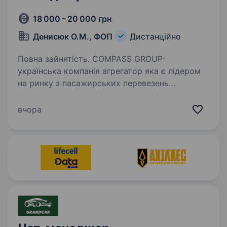
18 000 – 20 000 грн
Денисюк О.М., ФОП
Дистанційно
Повна зайнятість. COMPASS GROUP-
українська компанія агрегатор яка є лідером
на ринку з пасажирських перевезень
по Україні та Європі.Основна діяльність —
бронювання квитків на автобуси. Запрошуємо
вчора
вас стати частиною нашої дружньої…