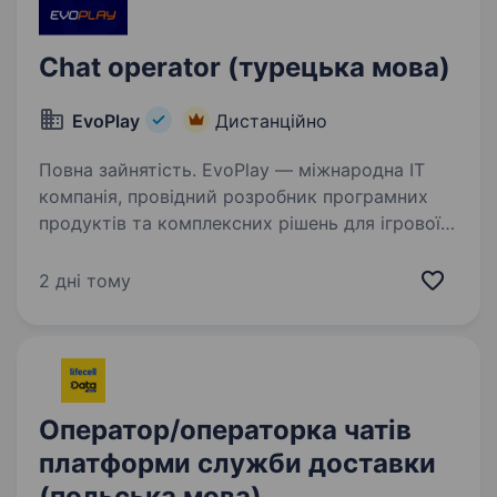
Chat operator (турецька мова)
EvoPlay
Дистанційно
Повна зайнятість. EvoPlay — міжнародна IT
компанія, провідний розробник програмних
продуктів та комплексних рішень для ігрової
індустрії. Наразі у нас відкрито позицію
Оператора служби підтримки зі знанням
2 дні тому
турецької мови. Даний…
Оператор/операторка чатів
платформи служби доставки
(польська мова)