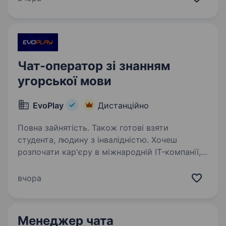
у сфері інформаційних технологій Зараз
в пошуку…
Чат-оператор зі знанням
угорської мови
EvoPlay
Дистанційно
Повна зайнятість. Також готові взяти
студента, людину з інвалідністю. Хочеш
розпочати кар'єру в міжнародній IT-компанії,
але не маєш досвіду? Тоді ця вакансія — саме
для тебе! EvoPlay — одна з провідних
вчора
продуктових IT-компаній України, яка працює
на міжнародному ринку та створює
комплексні…
Менеджер чата