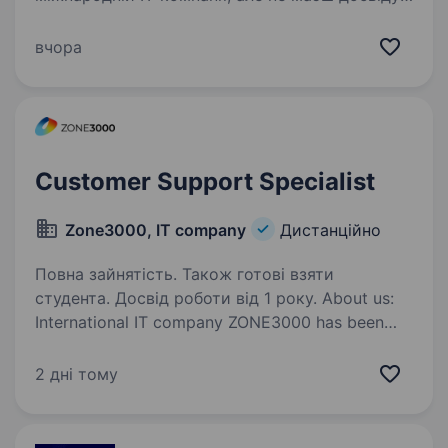
Тоді ця вакансія — саме для тебе! EvoPlay —
один із лідерів у розробці інноваційних рішень
вчора
для індустрії онлайн-ігор. Наразі у нас
відкрито…
Customer Support Specialist
Zone3000, IT company
Дистанційно
Повна зайнятість. Також готові взяти
студента. Досвід роботи від 1 року. About us:
International IT company ZONE3000 has been
providing complete solutions for developing and
supporting web services (domain registration,
2 дні тому
hosting, SSL certificates, private mail) for 25
years. Our strategic…