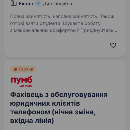
Еколл
Дистанційно
Повна зайнятість, неповна зайнятість. Також
готові взяти студента. Шукаєте роботу
з максимальним комфортом? Приєднуйтесь
до нашої команди! В обов’язки «Оператор
чату» входить надання консультацій
абонентам мобільного оператора про тарифи
та послуги, а також вирішення різноманітних…
Гаряча
Фахівець з обслуговування
юридичних клієнтів
телефоном (нічна зміна,
вхідна лінія)