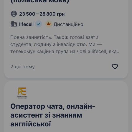
23 500 – 28 800 грн
lifecell
Дистанційно
Повна зайнятість. Також готові взяти
студента, людину з інвалідністю. Ми —
телекомунікаційна група на чолі з lifecell, яка
забезпечує мобільний і фіксований зв’язок,
інтернет, телебачення та цифрові сервіси для
2 дні тому
мільйонів українців. Наша мета незмінна —
тримати країну на зв’язку, інвестуючи…
Оператор чата, онлайн-
асистент зі знанням
англійської