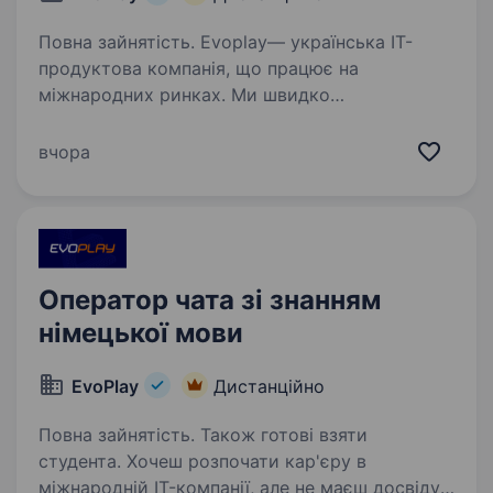
Повна зайнятість. Evoplay— українська ІТ-
продуктова компанія, що працює на
міжнародних ринках. Ми швидко
розвиваємось, спрямовані на створення
високоякісних продуктів, рішень і послуг
вчора
у сфері інформаційних технологій Зараз
в пошуку…
Оператор чата зі знанням
німецької мови
EvoPlay
Дистанційно
Повна зайнятість. Також готові взяти
студента. Хочеш розпочати кар'єру в
міжнародній IT-компанії, але не маєш досвіду?