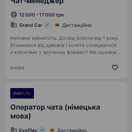
Чат-менеджер
12 000 – 17 000 грн
Grand Car
Дистанційно
Неповна зайнятість. Досвід роботи від 1 року.
Втомилися від дзвінків і хочете спілкуватися
з клієнтами у зручному форматі? Ми шукаємо
Чат-менеджера в нашу команду.
Приєднуйтесь до нас, щоб надавати нашим
вчора
клієнтам відмінне обслуговування через чати!
Досвід…
Оператор чата (німецька
мова)
EvoPlay
Дистанційно