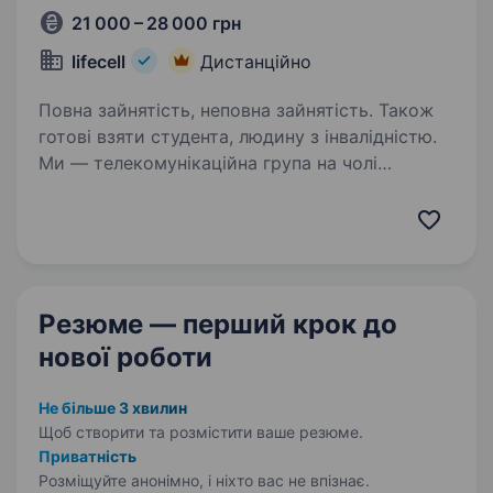
21 000 – 28 000 грн
lifecell
Дистанційно
Повна зайнятість, неповна зайнятість. Також
готові взяти студента, людину з інвалідністю.
Ми — телекомунікаційна група на чолі
з lifecell, яка забезпечує мобільний і
фіксований зв’язок, інтернет, телебачення
та цифрові сервіси для мільйонів українців.
Наша мета незмінна — тримати країну
на зв’язку,…
Резюме — перший крок
до
нової роботи
Не більше 3 хвилин
Щоб створити та розмістити ваше
резюме.
Приватність
Розміщуйте анонімно, і ніхто вас не впізнає.