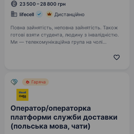
23 500 – 28 800 грн
lifecell
Дистанційно
Повна зайнятість, неповна зайнятість. Також
готові взяти студента, людину з інвалідністю.
Ми — телекомунікаційна група на чолі
з lifecell, яка забезпечує мобільний і
фіксований зв’язок, інтернет, телебачення
та цифрові сервіси для мільйонів українців.
Наша мета незмінна — тримати країну
на зв’язку,…
Гаряча
Оператор/операторка
платформи служби доставки
(польська мова, чати)