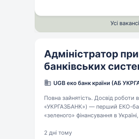
Усі ваканс
Адміністратор пр
банківських сист
UGB еко банк країни (АБ УКР
Повна зайнятість. Досвід роботи від 2 
«УКРГАЗБАНК») — перший ЕКО-банк
«зеленого» фінансування в Україні
що входить до п’ятірки найбільших
2 дні тому