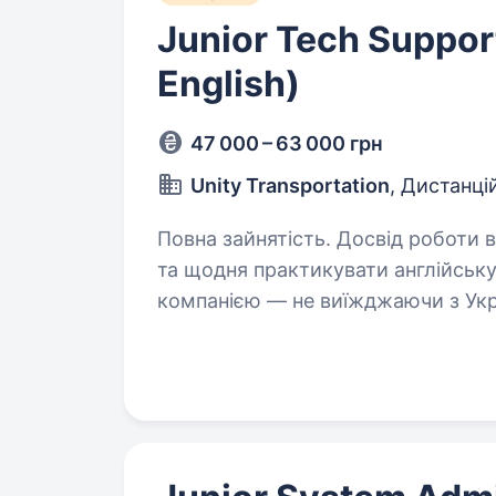
Junior Tech Suppor
English)
47 000 – 63 000 грн
Unity Transportation
, Дистанці
Повна зайнятість. Досвід роботи від 1 року. Хочеш поча
та щодня практикувати англійськ
компанією — не виїжджаючи з Укра
це швидкозростаюча логістична та