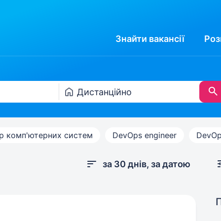
Знайти
вакансії
Роз
р комп'ютерних систем
DevOps engineer
DevOp
за 30 днів, за датою