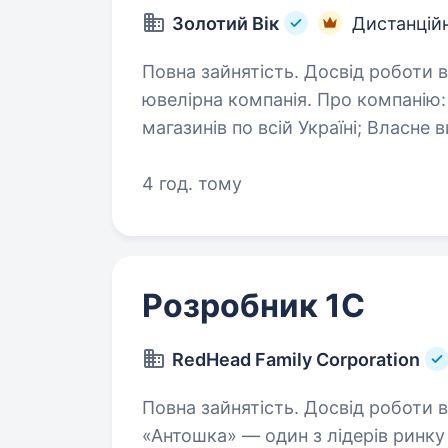
Золотий Вік
Дистанцій
Повна зайнятість. Досвід роботи від 1 року. «Золотий Ві
ювелірна компанія. Про компанію: Ми на ринку понад 25 років; 51
магазинів по всій Україні; Власне виробництво; 91% наших директорів
починали з ліній
4 год. тому
Розробник 1C
RedHead Family Corporation
Повна зайнятість. Досвід роботи від 2 років. Мережа д
«Антошка» — один з лідерів ринку 