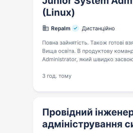
Junior System Admi
(Linux)
Repalm
Дистанційно
Повна зайнятість. Також готові взя
Вища освіта. В продуктову команду шукаємо Junior Linux System
Administrator, який швидко засво
з задачами. Ми — команда, яка ш
бюрократії, цінуємо ініціативу,…
3 год. тому
Провідний інженер
адміністрування 