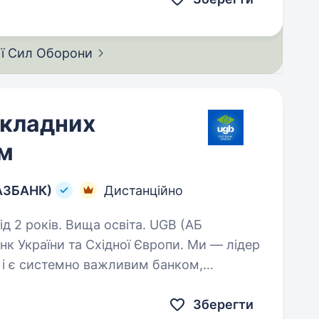
ії Сил
Оборони
икладних
ем
ГАЗБАНК)
Дистанційно
років. Вища освіта. UGB (АБ
 України та Східної Європи. Ми — лідер
, і є системно важливим банком,
 банків країни за обсягом активів.…
Зберегти