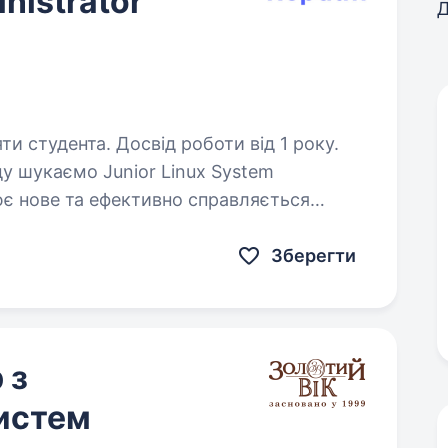
nistrator
Д
ти студента. Досвід роботи від 1 року.
ює нове та ефективно справляється
видко зростає, працюємо без зайвої
Зберегти
 з
систем