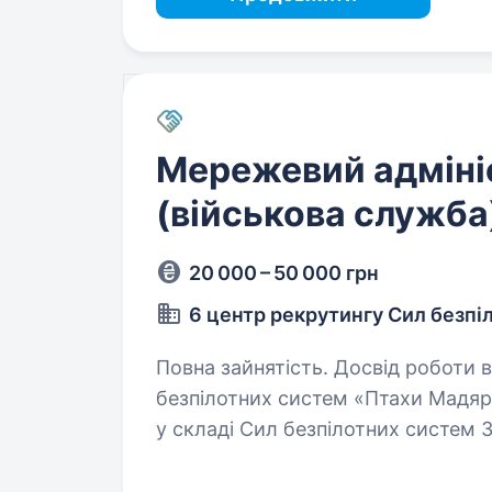
Мережевий адміні
(військова служба
20 000 – 50 000 грн
6 центр рекрутингу Сил безпі
Повна зайнятість. Досвід роботи від 1 року. 414-та 
безпілотних систем «Птахи Мадяр
у складі Сил безпілотних систем 
що спеціалізується на застосуван