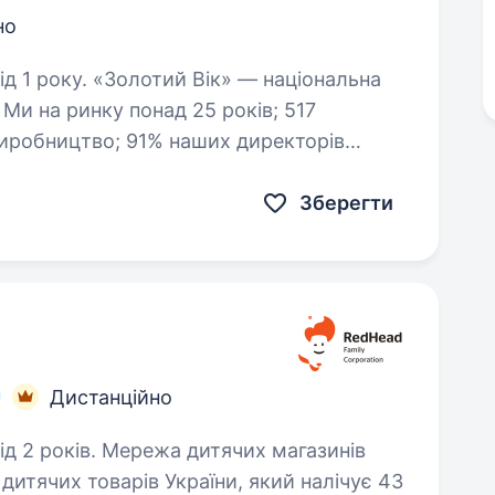
но
к» — національна
7
них посад; 68% керівників —…
Зберегти
Дистанційно
итячих магазинів
дитячих товарів України, який налічує 43