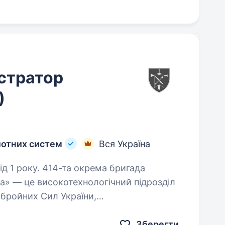
стратор
)
лотних систем
Вся Україна
окрема бригада
а» — це високотехнологічний підрозділ
Збройних Сил України,
ні ударних, розвідувальних безпілотних…
Зберегти