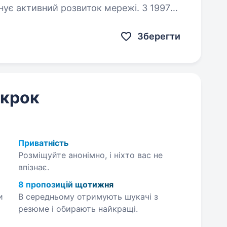
ланує активний розвиток мережі. З 1997
чи кращі…
Зберегти
 крок
Приватність
Розміщуйте анонімно, і ніхто вас не
впізнає.
8 пропозицій щотижня
и
В середньому отримують шукачі з
резюме і обирають найкращі.