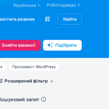
Роботодавцю
Українська
містити
резюме
Увійти
Знайти вакансії
Підібрати
s
Програміст WordPress
Розширений фільтр
Пошуковий запит