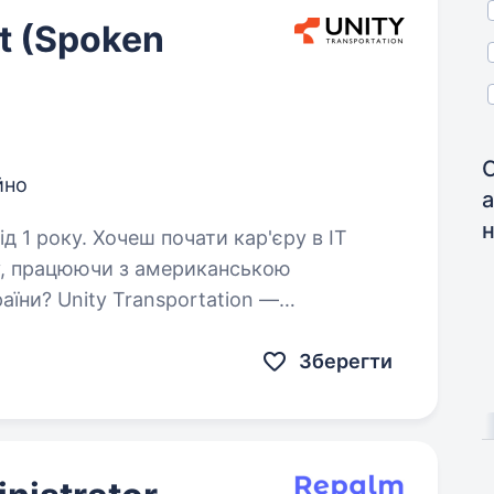
t (Spoken
йно
н
ти кар'єру в IT
у, працюючи з американською
їни? Unity Transportation —
 digital-компанія зі США, яка працює…
Зберегти