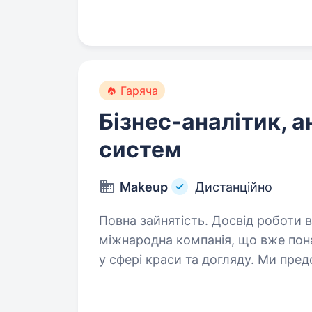
Гаряча
Бізнес-аналітик, а
систем
Makeup
Дистанційно
Повна зайнятість. Досвід роботи від 2 р
міжнародна компанія, що вже пона
у сфері краси та догляду. Ми пред
надихаємо мільйони клієнтів які
та сучасним…