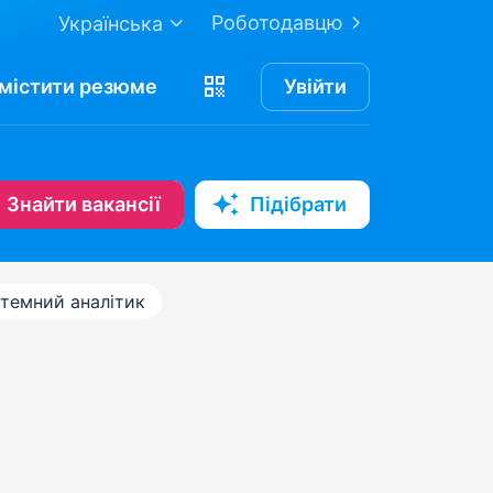
Роботодавцю
Українська
містити
резюме
Увійти
Знайти вакансії
Підібрати
темний аналітик