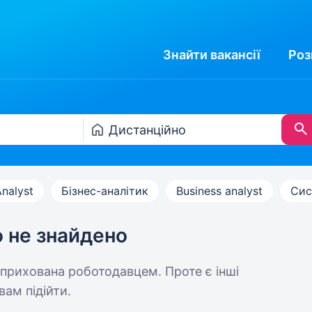
Знайти
вакансії
Роз
nalyst
Бізнес-аналітик
Business analyst
Сис
ю не знайдено
 прихована роботодавцем. Проте є інші
вам підійти.