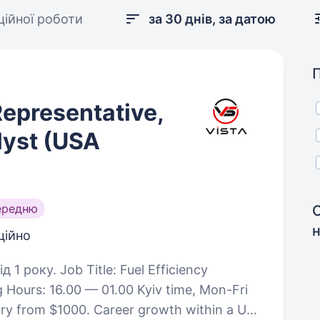
нційної роботи
за 30 днів, за датою
epresentative,
lyst (USA
ередню
С
н
ційно
 Fuel Efficiency