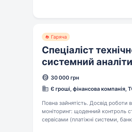
Гаряча
Спеціаліст технічн
системний аналіт
30 000 грн
Є гроші, фінансова компанія, 
Повна зайнятість. Досвід роботи від 1 року. Основні обов
моніторинг: щоденний контроль ста
сервісами (платіжні системи, банк
та аналіз логів. Робота з да