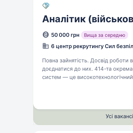
Аналітик (військо
50 000 грн
Вища за середню
6 центр рекрутингу Сил безпі
Повна зайнятість. Досвід роботи від 1 року. Птахи Ма
доєднатися до них. 414-та окрема
систем — це високотехнологічний 
систем Збройних Сил України, що
Усі ваканс