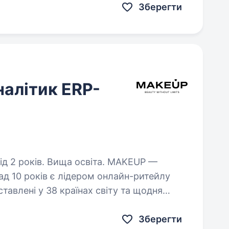
Зберегти
налітик ERP-
оків. Вища освіта. MAKEUP —
д 10 років є лідером онлайн-ритейлу
ставлені у 38 країнах світу та щодня
сним сервісом, кращими брендами
Зберегти