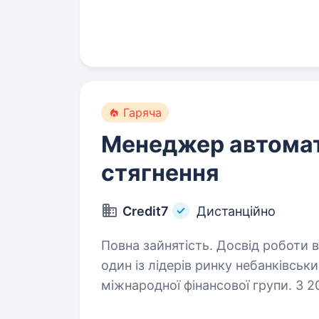
company, annual salary reviews…
Гаряча
Менеджер автомат
стягнення
Credit7
Дистанційно
Повна зайнятість. Досвід роботи від 2 років. Фінансова к
один із лідерів ринку небанківськи
міжнародної фінансової групи. З 
надаючи якісні та зручні фінансові