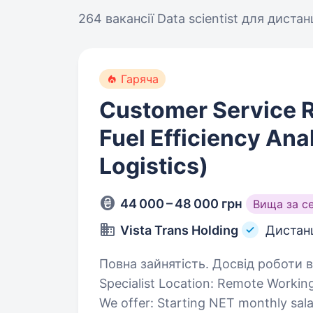
264 вакансії
Data scientist для диста
Гаряча
Customer Service R
Fuel Efficiency Ana
Logistics)
44 000 – 48 000 грн
Вища за с
Vista Trans Holding
Дистан
Повна зайнятість. Досвід роботи від 1 року. Job Title:
Specialist Location: Remote Working Hours: 16.00 — 01.00 Kyiv time, Mon-Fri
We offer: Starting NET monthly salary from $1000. Career growth within a US