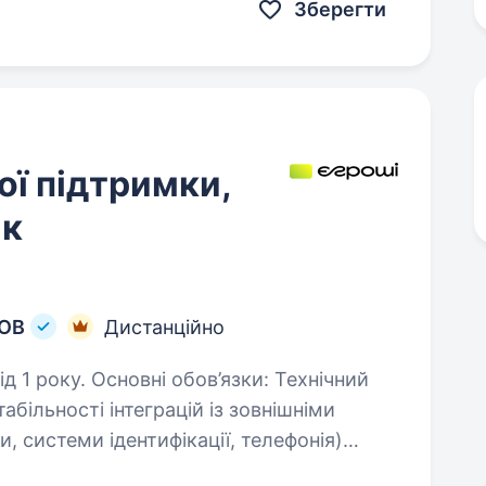
Зберегти
ої підтримки,
ик
ТОВ
Дистанційно
’язки: Технічний
більності інтеграцій із зовнішніми
и, системи ідентифікації, телефонія)
ними та звітністю:…