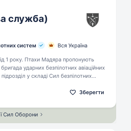
ва служба)
лотних систем
Вся Україна
дяра пропонують
 бригада ударних безпілотних авіаційних
підрозділ у складі Сил безпілотних
 спеціалізується…
Зберегти
ії Сил
Оборони