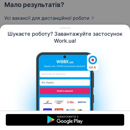
Мало результатів?
Усі вакансії
для дистанційної роботи
Шукаєте роботу? Завантажуйте застосунок
Work.ua!
Українська
Ресурси
Контакти
Про нас
Кар’єра
Новини Work.ua
Допомога
Умови використання
Роботодавцю