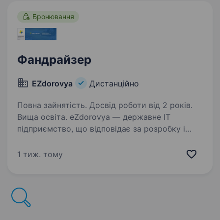
Бронювання
Фандрайзер
EZdorovya
Дистанційно
Повна зайнятість. Досвід роботи від 2 років.
Вища освіта. eZdorovya — державне IT
підприємство, що відповідає за розробку і
впровадження наймаштабніших проєктів
в Україні з електронної системи охорони
1 тиж. тому
здоров’я eHealth. Ключове завдання
eZdorovya — побудувати стабільну…