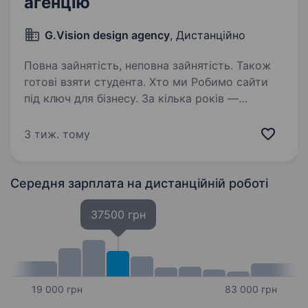
агенцію
G.Vision design agency
, Дистанційно
Повна зайнятість, неповна зайнятість. Також
готові взяти студента. Хто ми Робимо сайти
під ключ для бізнесу. За кілька років —
десятки проєктів у різних нішах: від ідеї
та структури до дизайну й запуску. Працюємо
3 тиж. тому
повним циклом, тому в нас завжди живо й
цікаво Кого шукаємо Людину,…
Середня зарплата
на дистанційній роботі
37500 грн
19 000 грн
83 000 грн