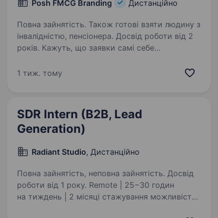
Posh FMCG Branding
Дистанційно
Повна зайнятість. Також готові взяти людину з
інвалідністю, пенсіонера. Досвід роботи від 2
років. Кажуть, що заявки самі себе
не приведуть. Наш клієнт-менеджер із цим
повністю згоден, тому зараз ми шукаємо PPC-
1 тиж. тому
спеціаліста, який допоможе їм знаходити
шлях до нашого агентства. Привіт!Ми — POSH
FMCG Branding.…
SDR Intern (B2B, Lead
Generation)
Radiant Studio
, Дистанційно
Повна зайнятість, неповна зайнятість. Досвід
роботи від 1 року. Remote | 25−30 годин
на тиждень | 2 місяці стажування можливість
перейти на оплачувану позицію в штат