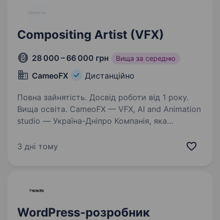
Compositing Artist (VFX)
28 000 – 66 000 грн
Вища за середню
CameoFX
Дистанційно
Повна зайнятість. Досвід роботи від 1 року.
Вища освіта. CameoFX — VFX, AI and Animation
studio — Україна-Днiпро Компанія, яка
займається створенням візуальних ефектів
для музичних кліпів, кіно та реклами для
3 дні тому
Сполучених Штатів Америки, Європи та Азії.
Шукаємо на повну…
WordPress-розробник