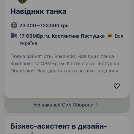
Навідник танка
23 000 – 123 000 грн
17 ОВМБр ім. Костянтина Пестушка
Вся
Україна
Повна зайнятість. Вакансія: Навідник танка
Компанія: 17 ОВМБр ім. Костянтина Пестушка
Обов’язки: Наведення танка на ціль і ведення
вогню Виконання команди командира танка
Співпраця з іншими членами екіпажу для
досягнення поставлених…
Усі вакансії Сил
Оборони
Бізнес-асистент в дизайн-