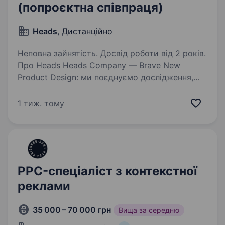
(попроєктна співпраця)
Heads
, Дистанційно
Неповна зайнятість. Досвід роботи від 2 років.
Про Heads Heads Company — Brave New
Product Design: ми поєднуємо дослідження,
дизайн і розробку в один цикл, щоб
створювати продукти, які вирішують реальні
1 тиж. тому
задачі бізнесу та його клієнтів. Про роль
Шукаємо WordPress…
PPC-спеціаліст з контекстної
реклами
35 000 – 70 000 грн
Вища за середню