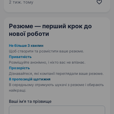
команди Хочеш розвиватися в міжнародних
2 тиж. тому
B2B Sales та працювати з реальними
клієнтськими задачами? Radiant шукає…
Резюме — перший крок
до
нової роботи
Не більше 3 хвилин
Щоб створити та розмістити ваше
резюме.
Приватність
Розміщуйте анонімно, і ніхто вас не впізнає.
Прозорість
Дізнавайтеся, які компанії переглядали ваше резюме.
8 пропозицій щотижня
В середньому отримують шукачі з резюме і обирають
найкращі.
Ваші ім'я та прізвище