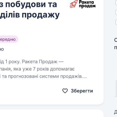
з побудови та
дділів продажу
середню
но
кета Продаж —
анія, яка уже 7 років допомагає
 та прогнозовані системи продажів.
 систему, яка дає реальні результати…
Зберегти
Д