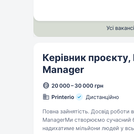
Усі ваканс
Керівник проєкту,
Manager
20 000 – 30 000 грн
Printerio
Дистанційно
Повна зайнятість. Досвід роботи від 1 року. Керівник п
ManagerМи створюємо сучасний б
надихатиме мільйони людей у всь