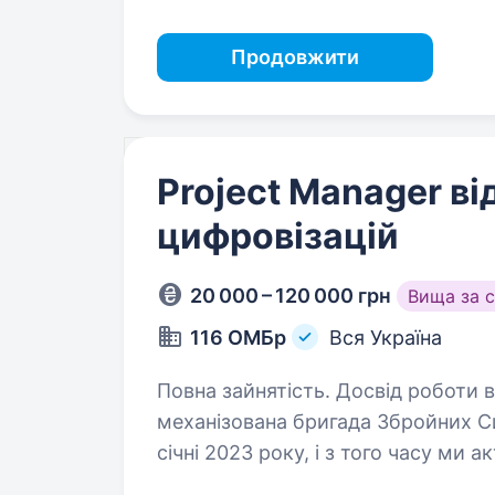
Продовжити
Project Manager ві
цифровізацій
20 000 – 120 000 грн
Вища за 
116 ОМБр
Вся Україна
Повна зайнятість. Досвід роботи від 1 року. Вітаємо! Ми
механізована бригада Збройних С
січні 2023 року, і з того часу ми 
напрямках, зокрема Запорізькому,