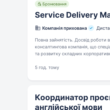
Бронювання
Service Delivery M
Компанія прихована
Диста
Повна зайнятість. Досвід роботи від 2 років
консалтингова компанія, що спеціа
та розвитку складних корпоратив
великого бізнесу. Н
5 год. тому
Координатор проєк
англійської мови