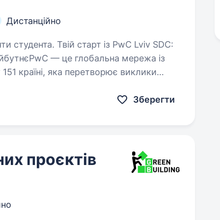
Дистанційно
тарт із PwC Lviv SDC:
майбутнєPwC — це глобальна мережа із
у 151 країні, яка перетворює виклики
оваційні рішення…
Зберегти
них проєктів
йно