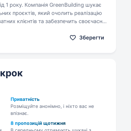
enBuilding шукає
ьних проєктів, який очолить реалізацію
атних клієнтів та забезпечить своєчасне
ів про…
Зберегти
 крок
Приватність
Розміщуйте анонімно, і ніхто вас не
впізнає.
8 пропозицій щотижня
и
В середньому отримують шукачі з