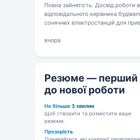
Повна зайнятість. Досвід роботи від 1 року. Компанія Gre
відповідального керівника будівел
сонячних електростанцій для прив
виконання проєктів Декілька факт
вчора
Резюме — перший
до нової роботи
Не більше 3 хвилин
Щоб створити та розмістити ваше
резюме.
Прозорість
Дізнавайтеся, які компанії переглядал