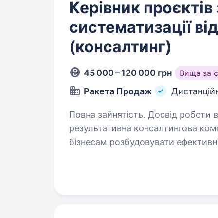
Керівник проєктів 
систематизації ві
(консалтинг)
45 000 – 120 000 грн
Вища за 
Ракета Продаж
Дистанцій
Повна зайнятість. Досвід роботи від 1 року. Ра
результативна консалтингова комп
бізнесам розбудовувати ефективні
Ми не про «успішний успіх», а про