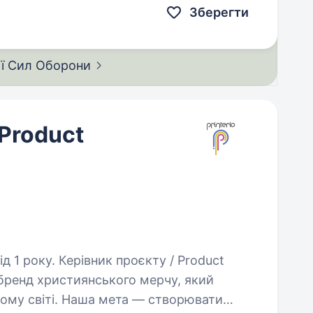
Зберегти
ії Сил
Оборони
 Product
роєкту / Product
ренд християнського мерчу, який
ому світі. Наша мета — створювати