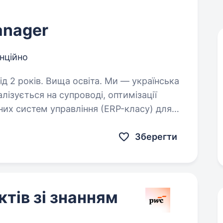
anager
нційно
. Вища освіта. Ми — українська
лізується на супроводі, оптимізації
них систем управління (ERP-класу) для
аразі ми розширюємо нашу команду та шукаємо…
Зберегти
тів зі знанням