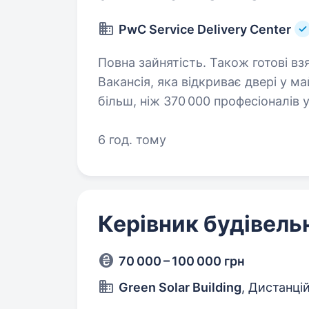
PwC Service Delivery Center
Повна зайнятість. Також готові взяти студента. Твій с
Вакансія, яка відкриває двері у 
більш, ніж 370 000 професіоналів 
на можливості. Ми створюємо інн
6 год. тому
Керівник будівель
70 000 – 100 000 грн
Green Solar Building
, Дистанці