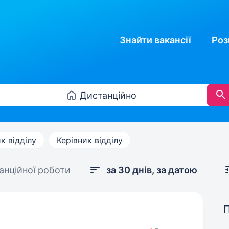
Знайти
вакансії
Роз
к відділу
Керівник відділу
анційної роботи
за 30 днів, за датою