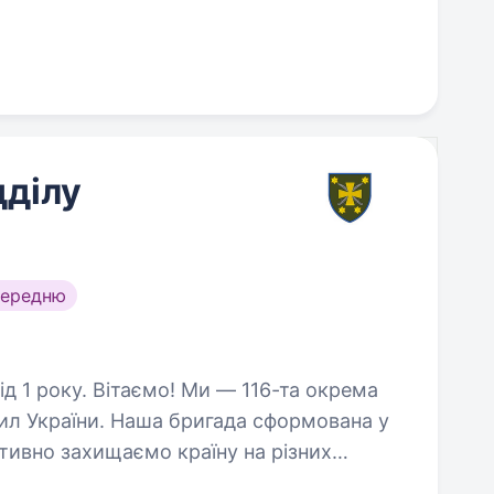
дділу
середню
 — 116-та окрема
ил України. Наша бригада сформована у
активно захищаємо країну на різних
 Авдіївки та Куп’янському…