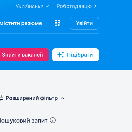
Роботодавцю
Українська
містити
резюме
Увійти
Знайти вакансії
Підібрати
Розширений фільтр
Пошуковий запит