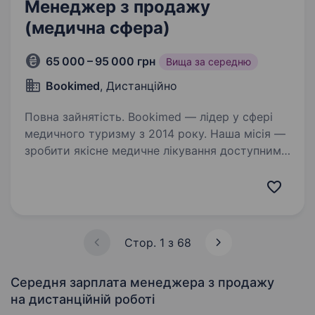
Менеджер з продажу
(медична сфера)
65 000 – 95 000 грн
Вища за середню
Bookimed
, Дистанційно
Повна зайнятість. Bookimed — лідер у сфері
медичного туризму з 2014 року. Наша місія —
зробити якісне медичне лікування доступним
для кожного, незалежно від країни
проживання. Сьогодні Bookimed — це: понад 1
500 клінік у більш…
Стор. 1 з 68
Середня зарплата менеджера з продажу
на дистанційній роботі