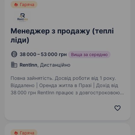
Гаряча
Менеджер з продажу (теплі
ліди)
38 000 – 53 000 грн
Вища за середню
RentInn
, Дистанційно
Повна зайнятість. Досвід роботи від 1 року.
Віддалено | Оренда житла в Празі | Дохід вiд
38 000 грн RentInn працює з довгостроковою
орендою житла в Празі: квартири, кімнати
та об'єкти для проживання. Ми шукаємо
менеджера, який вміє продавати через діалог:
…
Гаряча