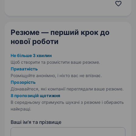
англійської та німецької без шкільних
флешбеків і зубріння Шукаємо…
Резюме — перший крок
до
нової роботи
Не більше 3 хвилин
Щоб створити та розмістити ваше
резюме.
Приватність
Розміщуйте анонімно, і ніхто вас не впізнає.
Прозорість
Дізнавайтеся, які компанії переглядали ваше резюме.
8 пропозицій щотижня
В середньому отримують шукачі з резюме і обирають
найкращі.
Ваші ім'я та прізвище