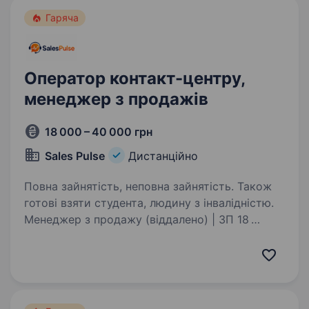
Гаряча
Оператор контакт-центру,
менеджер з продажів
18 000 – 40 000 грн
Sales Pulse
Дистанційно
Повна зайнятість, неповна зайнятість. Також
готові взяти студента, людину з інвалідністю.
Менеджер з продажу (віддалено) | ЗП 18
000−40 000 грн Sales Pulse розширює команду
та шукає менеджера з продажу! Хочеш
працювати з дому, розвиватися у продажах
та мати стабільний дохід? Приєднуйся до нас
до команди:https://cutt.ly/9yi4goik…