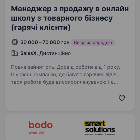
Менеджер з продажу в онлайн
школу з товарного бізнесу
(гарячі клієнти)
30 000 – 70 000 грн
Вища за середню
SalesX
, Дистанційно
Повна зайнятість. Досвід роботи від 1 року.
Шукаєш компанію, де багато гарячих лідів,
твоя робота буде високооплачуваною і є
можливість кар'єрного росту? Ми тебе
знайшли.‼ Давай знайомитися! Мене звати
Ґлеб Колосовський, я директор з продажів
онлайн-академії…