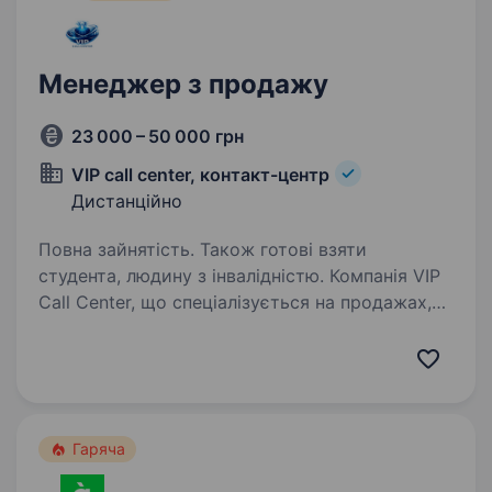
Менеджер з продажу
23 000 – 50 000 грн
VIP call center, контакт-центр
Дистанційно
Повна зайнятість. Також готові взяти
студента, людину з інвалідністю. Компанія VIP
Call Center, що спеціалізується на продажах,
шукає, менеджера з продажу для роботи
з товарами побутової техніки, товарами для
дому та сезонними товарами. Основні
обов’язки: Працювати з гарячими…
Гаряча