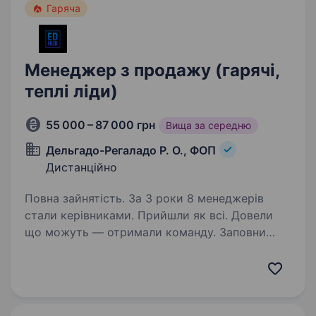
Гаряча
Менеджер з продажу (гарячі,
теплі ліди)
55 000 – 87 000 грн
Вища за середню
Дельгадо-Регаладо Р. О., ФОП
Дистанційно
Повна зайнятість. За 3 роки 8 менеджерів
стали керівниками. Прийшли як всі. Довели
що можуть — отримали команду. Заповни
анкету\пройти тест: https://leeloo.e-d-h-u-
b.com/gazx7q?traffic_mark=qj8xiw 15+ вхідних
звернень щодня стабільна…