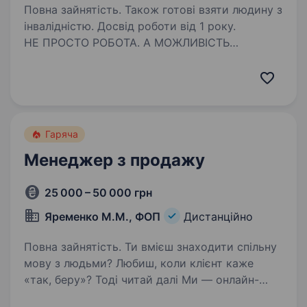
Повна зайнятість. Також готові взяти людину з
інвалідністю. Досвід роботи від 1 року.
НЕ ПРОСТО РОБОТА. А МОЖЛИВІСТЬ
ВИЙТИ НА НОВИЙ РІВЕНЬ ДОХОДУ ТА ЖИТТЯ
УВАГА! Конкурс на вакансію менеджера
з продажу відкритий до 17.08! OTS
LOGISTICS — офіційний імпортер автомобілів
зі США, який працює на ринку…
Гаряча
Менеджер з продажу
25 000 – 50 000 грн
Яременко М.М., ФОП
Дистанційно
Повна зайнятість. Ти вмієш знаходити спільну
мову з людьми? Любиш, коли клієнт каже
«так, беру»? Тоді читай далі Ми — онлайн-
академія іноземних мов. Вчимо людей