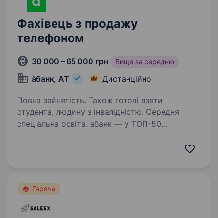
Фахівець з продажу
телефоном
30 000 – 65 000 грн
Вища за середню
àбанк, АТ
Дистанційно
Повна зайнятість. Також готові взяти
студента, людину з інвалідністю. Середня
спеціальна освіта. aбанк — у ТОП-50
найкращих роботодавців 2024 та 2025 року
за версією Forbes! Мрієш стати частиною
нашої команди? Хочеш навчитись ефективно
продавати телефоном? Приєднуйся —
надсилай резюме просто зараз!
Гаряча
Ми пропонуємо:…