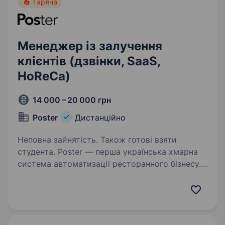
Гаряча
Менеджер із залучення
клієнтів (дзвінки, SaaS,
HoReCa)
14 000 – 20 000 грн
Poster
Дистанційно
Неповна зайнятість. Також готові взяти
студента. Poster — перша українська хмарна
система автоматизації ресторанного бізнесу.
10 років тому Poster замінив залізних
динозаврів із серверами в коморах на просте і
зручне рішення. Зараз з Poster працює 25 000
закладів…