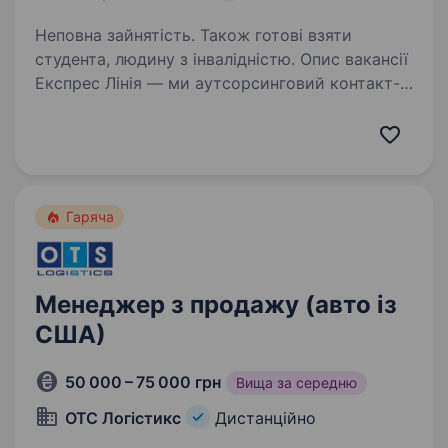
Неповна зайнятість. Також готові взяти
студента, людину з інвалідністю. Опис вакансії
Експрес Лінія — ми аутсорсинговий контакт-
центр, який працює на українському ринку
з 2017 року та надає клієнтам якісні послуги.
Нам довіряють компанії з різних сфер — від
державних до торговельних…
Гаряча
Менеджер з продажу (авто із
США)
50 000 – 75 000 грн
Вища за середню
ОТС Логістикс
Дистанційно