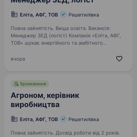
Еліта, АФГ, ТОВ
Решетилівка
Повна зайнятість. Вища освіта. Вакансія:
Менеджер ЗЕД (логіст) Компанія «Еліта, АФГ,
ТОВ» шукає енергійного та амбітного
кандидата на посаду Менеджера ЗЕД. Ми є
провідними у сфері аграрного бізнесу,
вчора
зосередженого на рослиництві
та тваринництві…
Бронювання
Агроном, керівник
виробництва
Еліта, АФГ, ТОВ
Решетилівка
Повна зайнятість. Досвід роботи від 2 років.