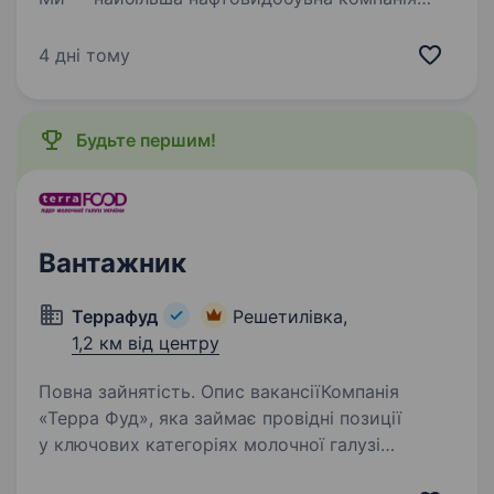
України. Сьогодні це 2 000+ свердловин,
майже 700 сучасних автозаправних
4 дні тому
комплексів та команда з 20 000+…
Будьте першим!
Вантажник
Террафуд
Решетилівка,
1,2 км від центру
Повна зайнятість. Опис вакансіїКомпанія
«Терра Фуд», яка займає провідні позиції
у ключових категоріях молочної галузі
України, запрошує на Решетилівський