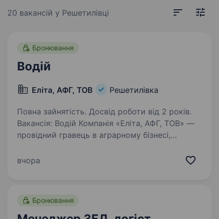
20 вакансій
у Решетилівці
Бронювання
Водій
Еліта, АФГ, ТОВ
Решетилівка
Повна зайнятість. Досвід роботи від 2 років.
Вакансія: Водій Компанія «Еліта, АФГ, ТОВ» —
провідний гравець в аграрному бізнесі,
спеціалізується на рослиництві
та тваринництві. Ми запрошуємо
вчора
відповідальних та досвідчених водіїв
приєднатися до нашої команди…
Бронювання
Менеджер ЗЕД, логіст