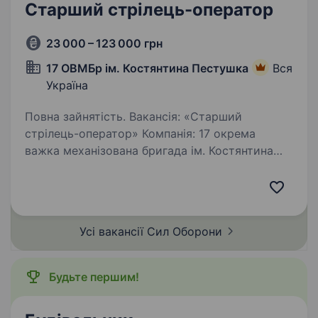
Старший стрілець-оператор
23 000 – 123 000 грн
17 ОВМБр ім. Костянтина Пестушка
Вся
Україна
Повна зайнятість. Вакансія: «Старший
стрілець-оператор» Компанія: 17 окрема
важка механізована бригада ім. Костянтина
Пестушка Обов’язки: Проведення стрільби зі
стрілецької зброї Координація вогневої
підтримки під час бойових…
Усі вакансії Сил
Оборони
Будьте першим!