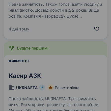
Повна зайнятість. Також готові взяти людину з
інвалідністю. Досвід роботи від 2 років. Вища
освіта. Компанія «Террафуд» шукає
кваліфіковану та відповідальну людину
на посаду «Технолог харчової промисловості».
4 дні тому
Ми запрошуємо до співпраці фахівця
з досвідом роботи в галузі харчової
промисловості (виробництво плавленого…
Будьте першим!
Касир АЗК
UKRNAFTA
Решетилівка
Повна зайнятість. UKRNAFTA. Тут тримають
ритм. Ритм країни, розвитку та твоєї кар'єри.
Ми — найбільша нафтовидобувна компанія