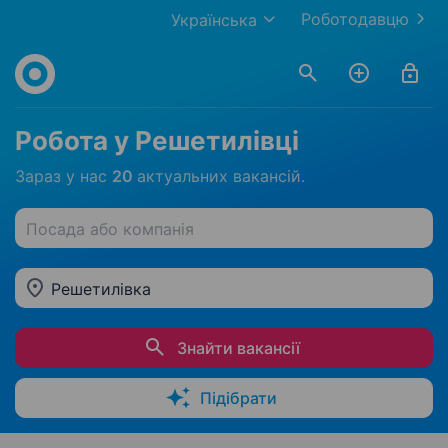
Роботодавцю
Українська
Робота у Решетилівці
Зараз у нас
20
актуальних вакансій.
Посада або компанія
Решетилівка
Знайти вакансії
Підібрати