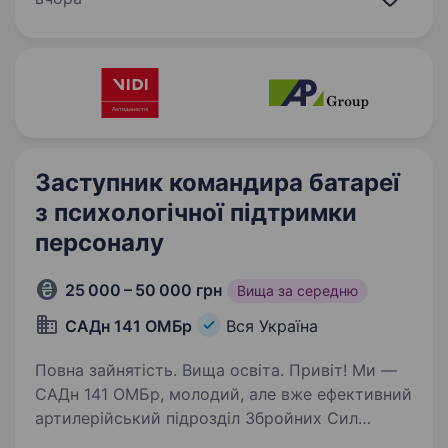
Обов’язки: перевезення вантажу по території
підприємства, завантаження/вивантаження…
Заступник командира батареї
з психологічної підтримки
персоналу
25 000 – 50 000 грн
Вища за середню
САДн 141 ОМБр
Вся Україна
Повна зайнятість. Вища освіта. Привіт! Ми —
САДн 141 ОМБр, молодий, але вже ефективний
артилерійський підрозділ Збройних Сил
України. Наша місія — знищувати ворога