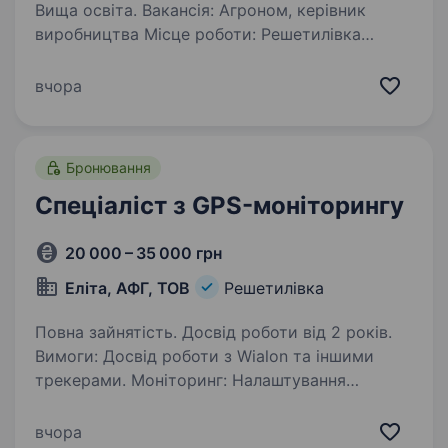
Вища освіта. Вакансія: Агроном, керівник
виробництва Місце роботи: Решетилівка
Компанія ТОВ АФГ «Еліта» шукає
висококваліфікованого спеціаліста на посаду
вчора
агронома, керівника виробництва. Наша
компанія є лідером в аграрному бізнесі…
Бронювання
Спеціаліст з GPS-моніторингу
20 000 – 35 000 грн
Еліта, АФГ, ТОВ
Решетилівка
Повна зайнятість. Досвід роботи від 2 років.
Вимоги: Досвід роботи з Wialon та іншими
трекерами. Моніторинг: Налаштування
та контроль паливних датчиків (ДУТ), рівня
палива, витрат палива, роботи двигуна.
вчора