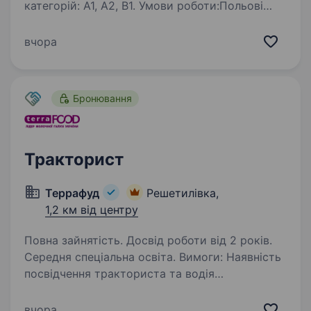
категорій: А1, А2, В1. Умови роботи:Польові
роботи Обов’язки: Виконання технологічних
операцій: посів, культивація, дискування,
вчора
боронування, збір зернових…
Бронювання
Тракторист
Террафуд
Решетилівка,
1,2 км від центру
Повна зайнятість. Досвід роботи від 2 років.
Середня спеціальна освіта. Вимоги: Наявність
посвідчення тракториста та водія
навантажувача (бажано) Умови роботи: Графік
роботи позмінний, офіційне працевлаштування
вчора