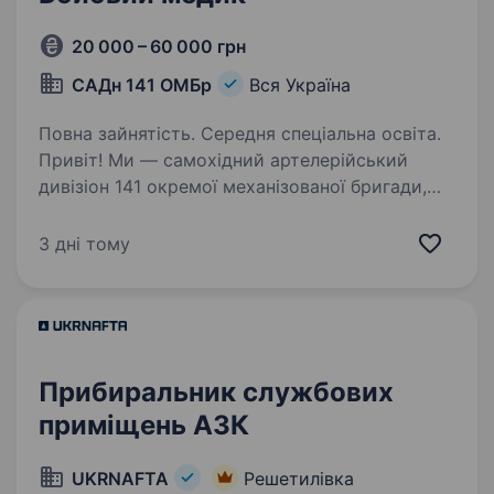
20 000 – 60 000 грн
САДн 141 ОМБр
Вся Україна
Повна зайнятість. Середня спеціальна освіта.
Привіт! Ми — самохідний артелерійський
дивізіон 141 окремої механізованої бригади,
молодий, але вже ефективний підрозділ, який
бореться за мир і безпеку України. Наше
3 дні тому
головне завдання — захищати наших людей і
країну,…
Прибиральник службових
приміщень АЗК
UKRNAFTA
Решетилівка