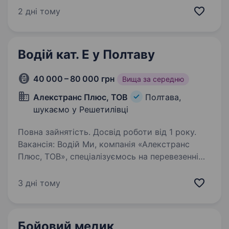
найсучаснішими методами, підтримуючи один
2 дні тому
одного та цінуючи кожне життя.
Ми прагнемо…
Водій кат. Е у Полтаву
40 000 – 80 000 грн
Вища за середню
Алекстранс Плюс, ТОВ
Полтава,
шукаємо у Решетилівці
Повна зайнятість. Досвід роботи від 1 року.
Вакансія: Водій Ми, компанія «Алекстранс
Плюс, ТОВ», спеціалізуємось на перевезенні
вантажів, зокрема молока і молочної
сировини, по території України. Обов’язки:
3 дні тому
Забезпечення безпечного та своєчасного
транспортування…
Бойовий медик