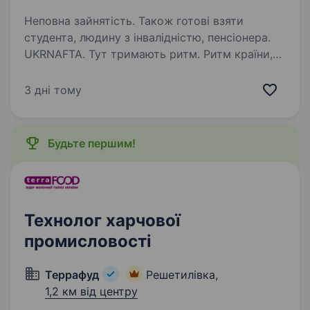
Неповна зайнятість. Також готові взяти
студента, людину з інвалідністю, пенсіонера.
UKRNAFTA. Тут тримають ритм. Ритм країни,
розвитку та твоєї кар'єри. Ми — найбільша
нафтовидобувна компанія України. Сьогодні
3 дні тому
це 2 000+ свердловин, майже 700 сучасних
автозаправних комплексів та команда з 20
000+…
Будьте першим!
Технолог харчової
промисловості
Террафуд
Решетилівка,
1,2 км від центру