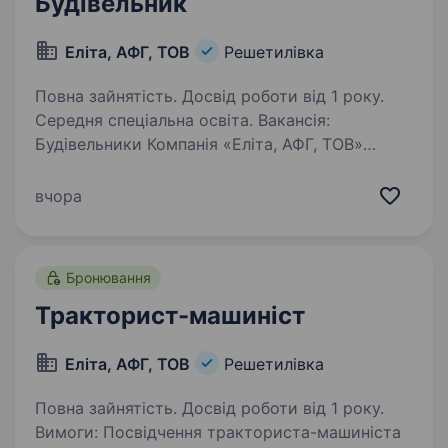
Будівельник
Еліта, АФГ, ТОВ
Решетилівка
Повна зайнятість. Досвід роботи від 1 року.
Середня спеціальна освіта. Вакансія:
Будівельники Компанія «Еліта, АФГ, ТОВ»
запрошує на роботу відповідальних
та досвідчених будівельників для роботи
вчора
в аграрному секторі. Наша компанія
займається рослиництвом та тваринництвом і
пропонує…
Бронювання
Тракторист-машиніст
Еліта, АФГ, ТОВ
Решетилівка
Повна зайнятість. Досвід роботи від 1 року.
Вимоги: Посвідчення тракториста-машиніста