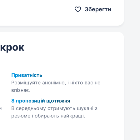
е перевагою. Уважність до деталей…
Зберегти
 крок
Приватність
Розміщуйте анонімно, і ніхто вас не
впізнає.
8 пропозицій щотижня
и
В середньому отримують шукачі з
резюме і обирають найкращі.