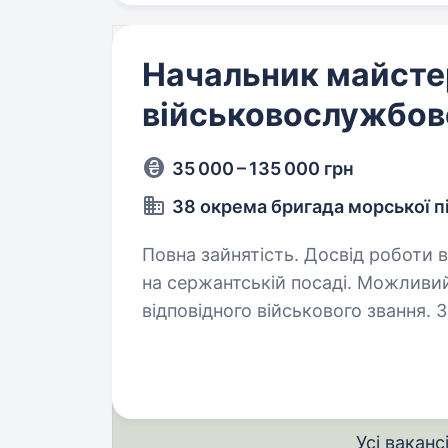
Начальник майстер
військовослужбов
35 000 – 135 000 грн
38 окрема бригада морської п
Повна зайнятість. Досвід роботи від 1 року. Обов’язков
на сержантській посаді. Можливий
відповідного військового звання.
елітний підрозділ у складі Війсь
Усі ваканс