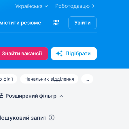
Роботодавцю
Українська
містити
резюме
Увійти
Знайти вакансії
Підібрати
 філії
Начальник відділення
...
Розширений фільтр
Пошуковий запит