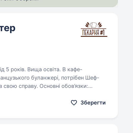
тер
років. Вища освіта. В кафе-
анцузького буланжері, потрібен Шеф-
в свою справу. Основні обов’язки:
управління господарською діяльністю кафе-пекарні контроль над якістю…
Зберегти