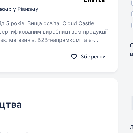
аємо у Рівному
ів. Вища освіта. Cloud Castle
 сертифікованим виробництвом продукції
жею магазинів, B2B-напрямком та e-
табувати виробництво та шукаємо
Зберегти
цтва
Д