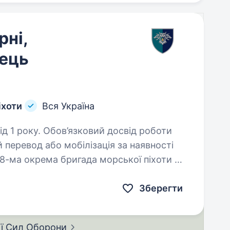
ні,
ець
іхоти
Вся Україна
ий досвід роботи
 перевод або мобілізація за наявності
 38-ма окрема бригада морської піхоти —
ково-Морських…
Зберегти
ії Сил
Оборони