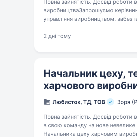
Повна зайнятість. Досвід роботи від 1 рок
виробництваЗапрошуємо керівника
управління виробництвом, забезп
розвиток виробничих процесів та
2 дні тому
Начальник цеху, т
харчового виробн
Любисток, ТД, ТОВ
Зоря (Р
Повна зайнятість. Досвід роботи від 1 ро
в свою команду на нове невелике
Начальника цеху харчовим виробн