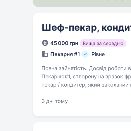
Шеф-пекар, конди
45 000 грн
Вища за середню
Пекарня #1
Рівне
Повна зайнятість. Досвід роботи від 5 
Пекарню#1, створену на зразок фр
пекар / кондитер, який закоханий 
3 дні тому