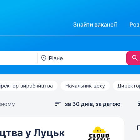
Знайти
вакансії
Роз
ректор виробництва
Начальник цеху
Директор
вному
за 30 днів, за датою
цтва у Луцьк