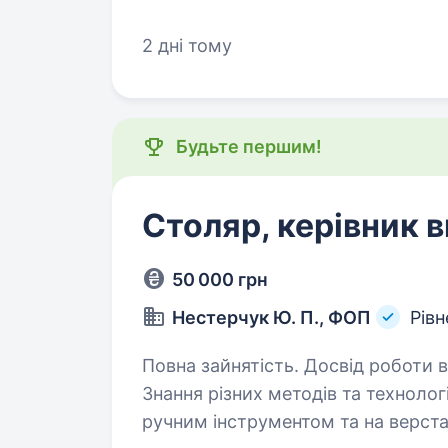
очолить цех із сублімації ягід. П
2 дні тому
Будьте першим!
Столяр, керівник 
50 000 грн
Нестерчук Ю. П., ФОП
Рівн
Повна зайнятість. Досвід роботи від 5 років. Вимоги:
Знання різних методів та технологій робот
ручним інструментом та на верстатах Вміння читати та розуміти т