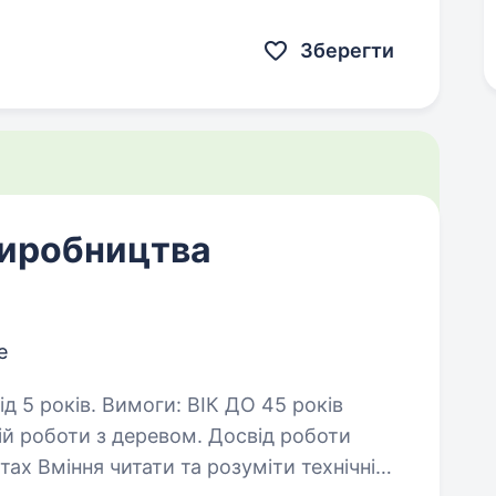
отрібна людина, яка поєднає контроль…
Зберегти
виробництва
е
 ВІК ДО 45 років
и з деревом. Досвід роботи
ехнічні