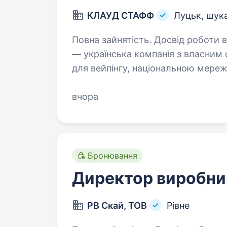
КЛАУД СТАФФ
Луцьк, шук
Повна зайнятість. Досвід роботи від 5 рок
— українська компанія з власним
для вейпінгу, національною мере
commerce. Ми продовжуємо масш
Керівника…
вчора
Бронювання
Директор виробни
РВ Скай, ТОВ
Рівне