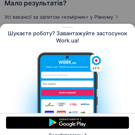
Мало результатів?
Усі вакансії за запитом «комірник»
у Рівному
Шукаєте роботу? Завантажуйте застосунок
Work.ua!
Українська
Ресурси
Контакти
Про нас
Кар’єра
Новини Work.ua
Допомога
Умови використання
Роботодавцю
Ви роботодавець?