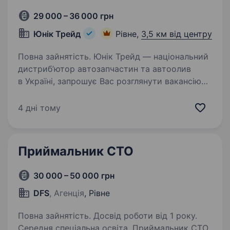
29 000 – 36 000 грн
Юнiк Трейд
Рівне,
3,5 км від центру
Повна зайнятість. Юнік Трейд — національний
дистриб’ютор автозапчастин та автоолив
в Україні, запрошує Вас розглянути вакансію
Комірника з частковим виконанням обов’язків
водія Наші побажання до шукачів: бажано
4 дні тому
мінімальний досвід…
Приймальник СТО
30 000 – 50 000 грн
DFS
, Агенція
, Рівне
Повна зайнятість. Досвід роботи від 1 року.
Середня спеціальна освіта. Приймальник СТО