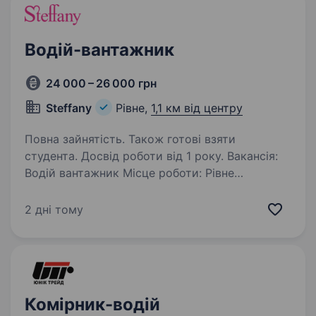
Водій-вантажник
24 000 – 26 000 грн
Steffany
Рівне,
1,1 км від центру
Повна зайнятість. Також готові взяти
студента. Досвід роботи від 1 року. Вакансія:
Водій вантажник Місце роботи: Рівне
Обов’язки: Доставка трав у транспортом
компанії Виконання вантажних робіт,
2 дні тому
включаючи пакування та розвантаження
товарів; Забезпечення порядку на складі;
Виконання…
Комірник-водій