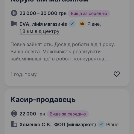
23 000 – 30 000 грн
Вища за середню
EVA, лінія магазинів
Рівне,
1,8 км від центру
Повна зайнятість. Досвід роботи від 1 року.
Вища освіта. Можливість реалізувати
найсміливіші ідеї в роботі, конкурентна
зарплата і дружний колектив однодумців —
все це про роботу керуючого в EVA.
1 год. тому
Приєднуйтесь до команди EVAfamily!
Ми пропонуємо співробітнику: Реалізація…
Касир-продавець
22 000 грн
Вища за середню
Хоменко С.В., ФОП (мінімаркет)
Рівне