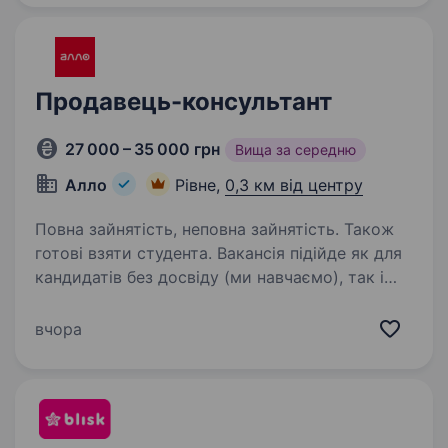
в Україні та знають…
Продавець-консультант
27 000 – 35 000 грн
Вища за середню
Алло
Рівне,
0,3 км від центру
Повна зайнятість, неповна зайнятість. Також
готові взяти студента. Вакансія підійде як для
кандидатів без досвіду (ми навчаємо), так і
для тих, хто вже працював в продажах —
у такому випадку ви зможете швидше
вчора
адаптуватись і впливати на свій дохід. Чому
варто розглянути цю вакансію:…