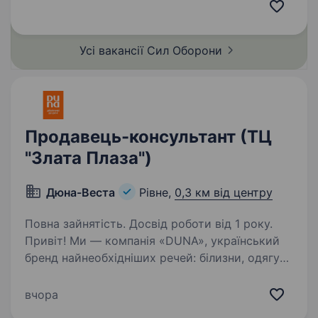
це перший у світі підрозділ «технологічного
спецпризначення». Ми формуємо команду
професіоналів…
Усі вакансії Сил
Оборони
Продавець-консультант (ТЦ
"Злата Плаза")
Дюна-Веста
Рівне,
0,3 км від центру
Повна зайнятість. Досвід роботи від 1 року.
Привіт! Ми — компанія «DUNA», український
бренд найнеобхідніших речей: білизни, одягу
для дому і сну, та широкого асортименту
панчішно-шкарпеткових виробів.
вчора
Ми створюємо якісну продукцію, яку люблять