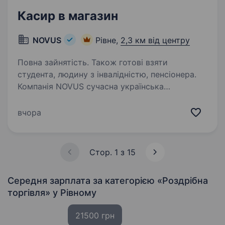
Касир в магазин
NOVUS
Рівне,
2,3 км від центру
Повна зайнятість. Також готові взяти
студента, людину з інвалідністю, пенсіонера.
Компанія NOVUS сучасна українська
торговельна мережа зі 100% литовськими
інвестиціями запрошує до своєї команди
вчора
касира Мрієш розвиватися у сфері торгівлі
та будувати свою кар'єру? Тоді скоріше
приєднуйся до нашої…
Стор. 1 з 15
Середня зарплата за категорією «Роздрібна
торгівля»
у Рівному
21500 грн