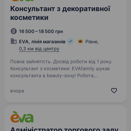
Консультант з декоративної
косметики
16 500 – 18 500 грн
EVA, лінія магазинів
Рівне,
0,3 км від центру
Повна зайнятість. Досвід роботи від 1 року.
Консультант з косметики: EVAfamily шукає
консультанта в beauty-зону! Робота
передбачає консультування клієнтів
(не за касою). Раді розглянути кандидатів: З
вчора
мінімальним досвідом у консультуванні
з beauty-товарів…
Адміністратор торгового залу