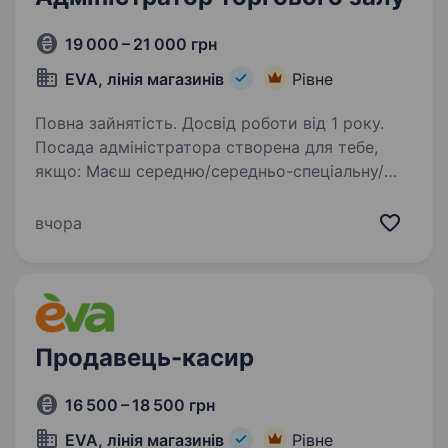
19 000 – 21 000 грн
EVA, лінія магазинів
Рівне
Повна зайнятість. Досвід роботи від 1 року.
Посада адміністратора створена для тебе,
якщо: Маєш середню/середньо-спеціальну/
вищу освіту Раніше працював (ла)
на адміністративній посаді (торгівля) рік і
вчора
більше Вмієш базово користуватись
комп’ютером…
Продавець-касир
16 500 – 18 500 грн
EVA, лінія магазинів
Рівне