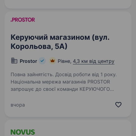
відповідально ставишся до роботи та хочеш
бути частиною команди,…
Керуючий магазином (вул.
Корольова, 5А)
Prostor
Рівне,
4,3 км від центру
Повна зайнятість. Досвід роботи від 1 року.
Національна мережа магазинів PROSTOR
запрошує до своєї команди КЕРУЮЧОГО
МАГАЗИНОМ Вимоги: досвід роботи
на керівній посаді, перевага надається досвіду
вчора
у роздрібній торгівлі; успішний досвід
формування команди;…