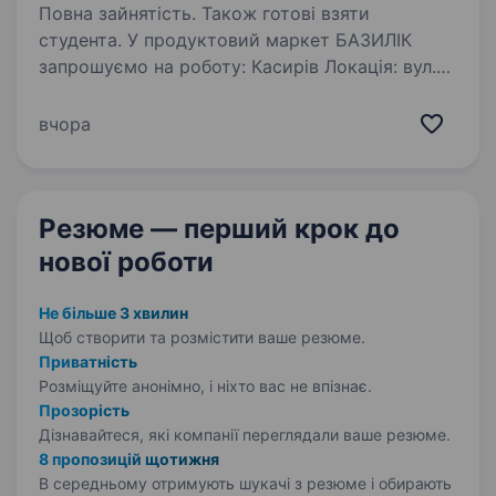
Повна зайнятість. Також готові взяти
студента. У продуктовий маркет БАЗИЛІК
запрошуємо на роботу: Касирів Локація: вул.
Казимира Любомирського (за діагностичним)
вул. Назара Небожинського (навпроти ДСНС)
вчора
вул. Соломії Крушельницької (12 Школа)
проспект…
Резюме — перший крок
до
нової роботи
Не більше 3 хвилин
Щоб створити та розмістити ваше
резюме.
Приватність
Розміщуйте анонімно, і ніхто вас не впізнає.
Прозорість
Дізнавайтеся, які компанії переглядали ваше резюме.
8 пропозицій щотижня
В середньому отримують шукачі з резюме і обирають