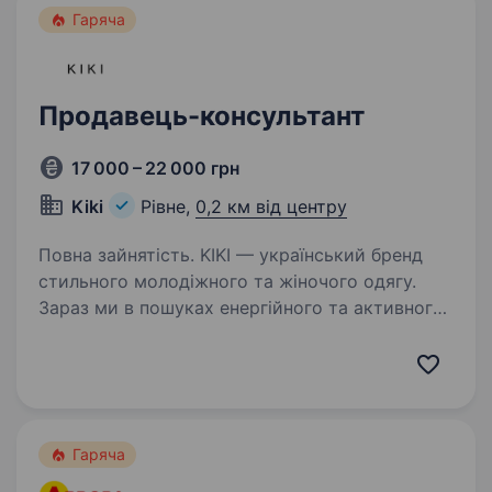
Гаряча
Продавець-консультант
17 000 – 22 000 грн
Kiki
Рівне,
0,2 км від центру
Повна зайнятість. KIKI — український бренд
стильного молодіжного та жіночого одягу.
Зараз ми в пошуках енергійного та активного
співробітника на посаду продавця-
консультанта в наш магазин, який стане
невідʼємною частиною команди…
Гаряча