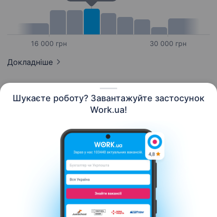
16 000 грн
30 000 грн
Докладніше
Шукаєте роботу? Завантажуйте застосунок
Work.ua!
Українська
Ресурси
Контакти
Про нас
Кар’єра
Новини Work.ua
Допомога
Умови використання