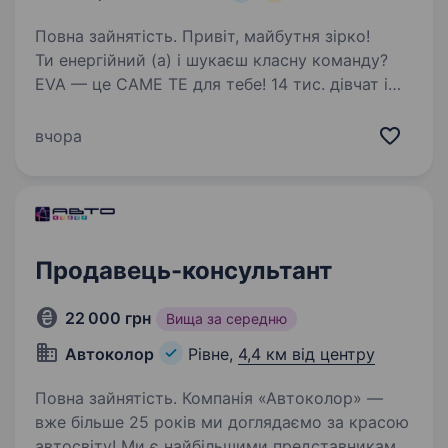
Повна зайнятість. Привіт, майбутня зірко!
Ти енергійний (а) і шукаєш класну команду?
EVA — це САМЕ ТЕ для тебе! 14 тис. дівчат і
хлопців ВЖЕ в #EVAfamily Приєднуйся і ти!
Ми шукаємо продавця-касира, що готовий (а)
вчора
поділитися пристрастю…
Продавець-консультант
22 000 грн
Вища за середню
Автоколор
Рівне,
4,4 км від центру
Повна зайнятість. Компанія «Автоколор» —
вже більше 25 років ми доглядаємо за красою
автосвіту! Ми є найбільшими представниками