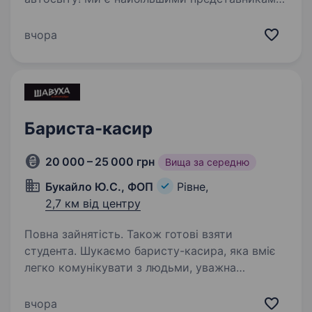
таких світових брендів, як PPG Industries, SIA
Abrasives, Car System (Vosschemie), Kapci
вчора
coatings. м…
Бариста-касир
20 000 – 25 000 грн
Вища за середню
Букайло Ю.С., ФОП
Рівне,
2,7 км від центру
Повна зайнятість. Також готові взяти
студента. Шукаємо баристу-касира, яка вміє
легко комунікувати з людьми, уважна
до деталей та має бажання працювати і
розвиватися. Якщо ти любиш активний темп,
вчора