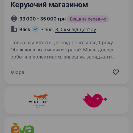
Керуючий магазином
33 000 – 35 000 грн
Вища за середню
Blisk
Рівне,
3,0 км від центру
Повна зайнятість. Досвід роботи від 1 року.
Обожнюєш крамнички краси? Маєш досвід
роботи з колективом, знаєш як заряджати
на результат, чи коли засучити рукави, а коли
час релаксу і все це на позитиві — тоді ти
вчора
ідеальний кандидат) Керівник — це приклад…