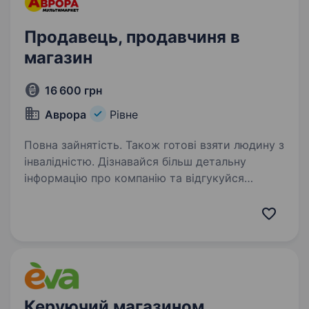
Продавець, продавчиня в
магазин
16 600 грн
Аврора
Рівне
Повна зайнятість. Також готові взяти людину з
інвалідністю. Дізнавайся більш детальну
інформацію про компанію та відгукуйся
на вакансії за посиланням:
https://robota.avrora.ua
https://t.me/Avrora_HC_bot Запрошуємо
в команду продавця (-чиню) Нам буде класно
працювати…
Керуючий магазином