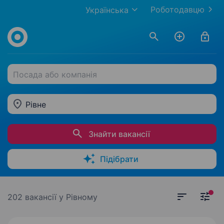
Роботодавцю
Українська
Посада або компанія
Рівне
Знайти вакансії
Підібрати
202 вакансії
у Рівному