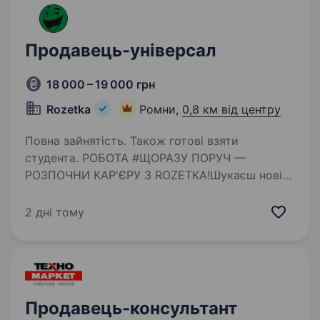
Продавець-універсал
18 000 – 19 000 грн
Rozetka
Ромни,
0,8 км від центру
Повна зайнятість. Також готові взяти
студента. РОБОТА #ЩОРАЗУ ПОРУЧ —
РОЗПОЧНИ КАР'ЄРУ З ROZETKA!Шукаєш нові
можливості? Навіть без досвіду,
ми допоможемо тобі стати професіоналом!
2 дні тому
Відсутнє резюме? Заповни анкету: Анкета Чим
ти будеш займатися: Видавати замовлення…
Продавець-консультант