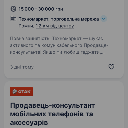
15 000 – 30 000 грн
Техномаркет, торговельна мережа
Ромни,
1,2 км від центру
Повна зайнятість. Техномаркет — шукає
активного та комунікабельного Продавця-
консультанта! Якщо ти любиш гаджети,
техніку та аксесуари, вмієш знаходити спільну
мову з людьми і прагнеш розвиватися — нам
3 дні тому
по дорозі! Обов’язки: Консультувати…
Продавець-консультант
мобільних телефонів та
аксесуарів