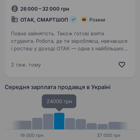
26 000 – 32 000 грн
ОТАК, СМАРТШОП
Ромни
Повна зайнятість. Також готові взяти
студента. Робота, де ти заробляєш, навчаєшся
і ростеш у доході ОТАК — одна з найбільших
мереж магазинів техніки в Україні: 20+ років
на ринку, 150+ магазинів, 600+ працівників.
2 тиж. тому
Більшість керівників виросли всередині
компанії…
Середня зарплата продавця
в Україні
24000 грн
16 000 грн
37 000 грн