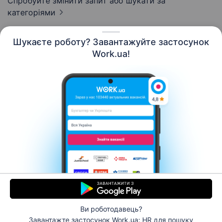
Спробуйте змінити запит або
шукати за
категоріями
Шукаєте роботу? Завантажуйте застосунок
Work.ua!
Українська
Ресурси
Контакти
Про нас
Кар’єра
Новини Work.ua
Допомога
Умови використання
Роботодавцю
Ви роботодавець?
© 2006–2026 Work.ua. Сервіс пошуку роботи №1 в
Завантажте застосунок Work.ua: HR
для пошуку