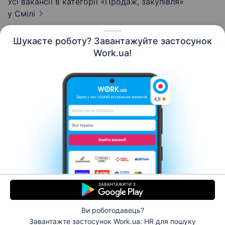
Усі вакансії в категорії «Продаж, закупівля»
у Смілі
Шукаєте роботу? Завантажуйте застосунок
Work.ua!
Українська
Ресурси
Контакти
Про нас
Кар’єра
Новини Work.ua
Допомога
Умови використання
Роботодавцю
Ви роботодавець?
© 2006–2026 Work.ua. Сервіс пошуку роботи №1 в
Завантажте застосунок Work.ua: HR
для пошуку