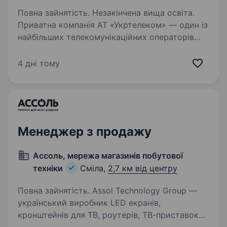
Повна зайнятість. Незакінчена вища освіта.
Приватна компанія АТ «Укртелеком» — один із
найбільших телекомунікаційних операторів
України. Ми забезпечуємо наших клієнтів
надійним інтернетом та сучасними цифровими
4 дні тому
послугами. Наша діяльність має стратегічне…
Менеджер з продажу
Ассоль, мережа магазинів побутової
техніки
Сміла,
2,7 км від центру
Повна зайнятість. Assol Technology Group —
український виробник LED екранів,
кронштейнів для ТВ, роутерів, ТВ-приставок