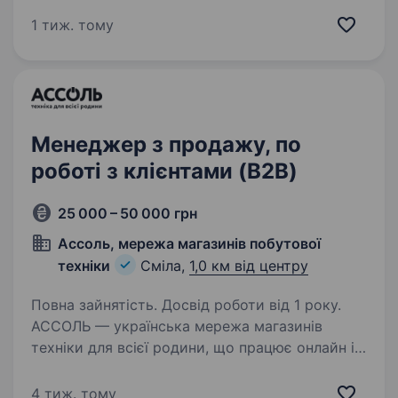
та іншого технічного обладнання. Ми активно
розвиваємо напрямок LED екранів та шукаємо
1 тиж. тому
менеджера з продажу, який…
Менеджер з продажу, по
роботі з клієнтами (B2B)
25 000 – 50 000 грн
Ассоль, мережа магазинів побутової
техніки
Сміла,
1,0 км від центру
Повна зайнятість. Досвід роботи від 1 року.
АССОЛЬ — українська мережа магазинів
техніки для всієї родини, що працює онлайн і
офлайн. З 2011 року ми відкрили 20 магазинів
у 7 областях України, надаючи якісний сервіс
4 тиж. тому