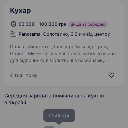
Кухар
60 000 – 100 000 грн
Вища за середню
Panorama
, Солотвино,
3,2 км від центру
Повна зайнятість. Досвід роботи від 1 року.
Привіт! Ми — готель Panorama, затишне місце
для відпочинку в Солотвині з басейнами,
альтанками та мангалами. Наш готель
відкрився у 2021 році і пропонує гостям
2 тиж. тому
комфорт та якісний сервіс у 40 номерах.
Зараз ми шукаємо…
Середня зарплата помічника на кухню
в Україні
32500 грн