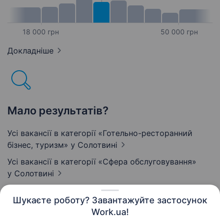
18 000 грн
50 000 грн
Докладніше
Мало результатів?
Усі вакансії в категорії «Готельно-ресторанний
бізнес, туризм»
у Солотвині
Усі вакансії в категорії «Сфера обслуговування»
у Солотвині
Шукаєте роботу? Завантажуйте застосунок
Work.ua!