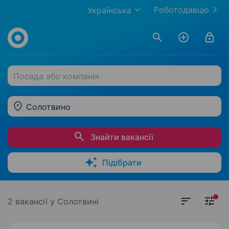
Роботодавцю
Українська
Посада або компанія
Солотвино
Знайти вакансії
Підібрати
2 вакансії
у Солотвині