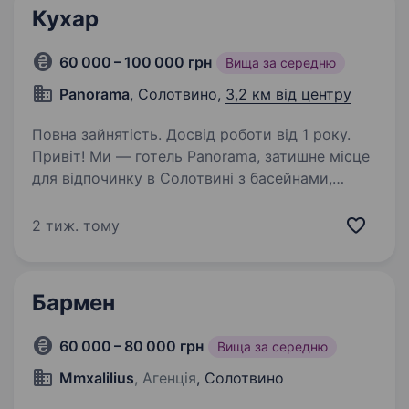
Кухар
60 000 – 100 000 грн
Вища за середню
Panorama
, Солотвино,
3,2 км від центру
Повна зайнятість. Досвід роботи від 1 року.
Привіт! Ми — готель Panorama, затишне місце
для відпочинку в Солотвині з басейнами,
альтанками та мангалами. Наш готель
відкрився у 2021 році і пропонує гостям
2 тиж. тому
комфорт та якісний сервіс у 40 номерах.
Зараз ми шукаємо…
Бармен
60 000 – 80 000 грн
Вища за середню
Mmxalilius
, Агенція
, Солотвино