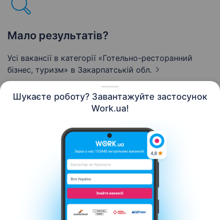
Мало результатів?
Усі вакансії в категорії «Готельно-ресторанний
бізнес, туризм»
в Закарпатській обл.
Шукаєте роботу? Завантажуйте застосунок
Work.ua!
Українська
Ресурси
Контакти
Про нас
Кар’єра
Новини Work.ua
Допомога
Умови використання